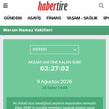
GÜNDEM
ASAYİŞ
FİNANS
YAŞAM - SAĞLIK
SP
Tire Nöbetçi Eczaneler
Mersin Namaz Vakitleri
Tire Hava Durumu
Tire Trafik Yoğunluk Haritası
MERSİN
Süper Lig Puan Durumu ve Fikstür
AKŞAM VAKTINE KALAN SÜRE
02:27:02
Tüm Manşetler
Son Dakika Haberleri
9 Ağustos 2026
26 Safer 1448
Haber Arşivi
Ve (Allah) size istediğiniz şeylerin hepsinden vermiştir.
Eğer Allâh'ın verdiği nimetleri sayacak olsanız sayıp