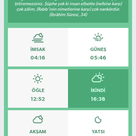
bitiremezsiniz. Şüphe yok ki insan elbette (nefsine karşı)
çok zâlim, (Rabb'inin nimetlerine karşı) çok nankördür.
(İbrâhîm Sûresi, 34)
İMSAK
GÜNEŞ
04:16
05:46
ÖĞLE
İKINDI
12:52
16:38
AKŞAM
YATSI