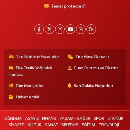
[email protected]
Tire Nöbetçi Eczaneler
Tire Hava Durumu
Tire Trafik Yoğunluk
Puan Durumu ve Fikstür
Haritası
Tüm Manşetler
Son Dakika Haberleri
Haber Arşivi
GÜNDEM
ASAYİŞ
FİNANS
YAŞAM - SAĞLIK
SPOR
ETKİNLİK
SİYASET
KÜLTÜR - SANAT
BELEDİYE
EĞİTİM - TEKNOLOJİ