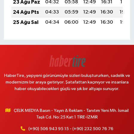
23 Ağu Paz
04:32
05:58
12:49
16:31
19:31
24 Ağu Pts
04:33
05:59
12:49
16:30
19:29
25 Ağu Sal
04:34
06:00
12:49
16:30
19:28
HaberTire, yepyeni görünümüyle sizleri buluştururken, sadelik ve
modernizmi bir araya getiriyor. Şatafattan kaçınıyor ve insanlara
haber okuyabilecekleri güçlü ve şık bir altyapı sunuyor.
ÇELİK MEDYA Basın - Yayın & Reklam - Tanıtım Yeni Mh. İsmail
Taşlı Cd. No:25 Kat:1 TİRE-İZMİR
(+90) 506 943 95 15 - (+90) 232 500 76 76