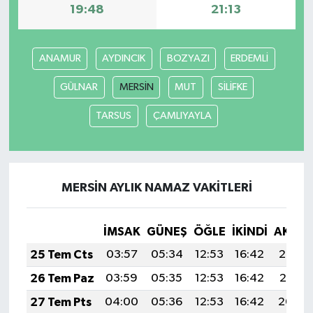
19:48
21:13
ANAMUR
AYDINCIK
BOZYAZI
ERDEMLİ
GÜLNAR
MERSİN
MUT
SİLİFKE
TARSUS
ÇAMLIYAYLA
MERSİN AYLIK NAMAZ VAKITLERI
İMSAK
GÜNEŞ
ÖĞLE
İKINDI
AKŞA
25 Tem Cts
03:57
05:34
12:53
16:42
20:02
26 Tem Paz
03:59
05:35
12:53
16:42
20:01
27 Tem Pts
04:00
05:36
12:53
16:42
20:00