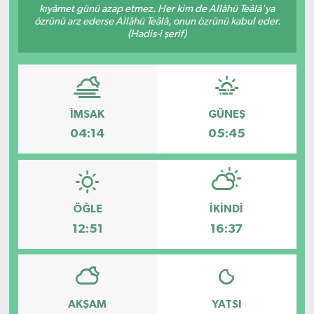
kıyâmet günü azap etmez. Her kim de Allâhü Teâlâ'ya
özrünü arz ederse Allâhü Teâlâ, onun özrünü kabul eder.
(Hadis-i şerif)
İMSAK
GÜNEŞ
04:14
05:45
ÖĞLE
İKINDI
12:51
16:37
AKŞAM
YATSI