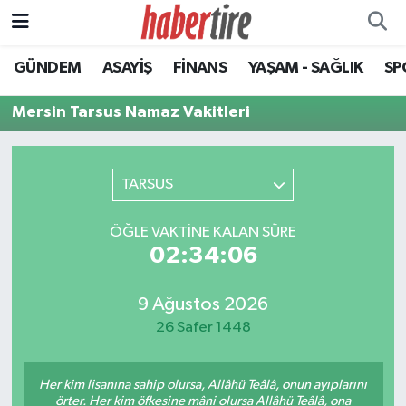
GÜNDEM
ASAYİŞ
FİNANS
YAŞAM - SAĞLIK
SP
Tire Nöbetçi Eczaneler
Mersin Tarsus Namaz Vakitleri
Tire Hava Durumu
Tire Trafik Yoğunluk Haritası
TARSUS
Süper Lig Puan Durumu ve Fikstür
ÖĞLE VAKTINE KALAN SÜRE
02:34:06
Tüm Manşetler
Son Dakika Haberleri
9 Ağustos 2026
26 Safer 1448
Haber Arşivi
Her kim lisanına sahip olursa, Allâhü Teâlâ, onun ayıplarını
örter. Her kim öfkesine mâni olursa Allâhü Teâlâ, ona