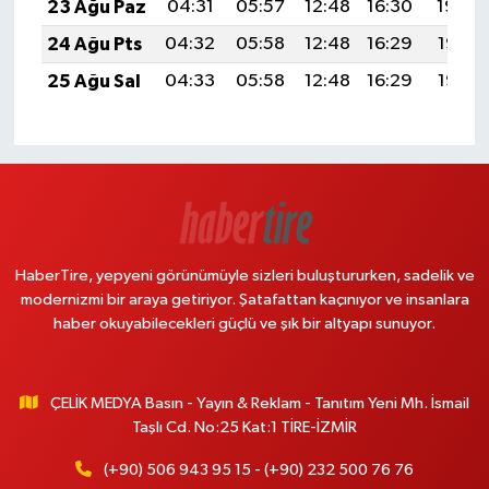
23 Ağu Paz
04:31
05:57
12:48
16:30
19:30
24 Ağu Pts
04:32
05:58
12:48
16:29
19:28
25 Ağu Sal
04:33
05:58
12:48
16:29
19:27
HaberTire, yepyeni görünümüyle sizleri buluştururken, sadelik ve
modernizmi bir araya getiriyor. Şatafattan kaçınıyor ve insanlara
haber okuyabilecekleri güçlü ve şık bir altyapı sunuyor.
ÇELİK MEDYA Basın - Yayın & Reklam - Tanıtım Yeni Mh. İsmail
Taşlı Cd. No:25 Kat:1 TİRE-İZMİR
(+90) 506 943 95 15 - (+90) 232 500 76 76