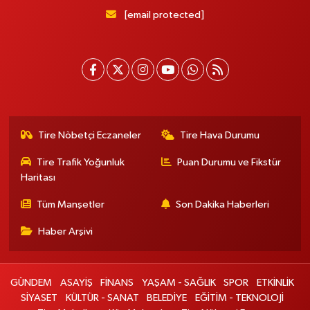
[email protected]
Tire Nöbetçi Eczaneler
Tire Hava Durumu
Tire Trafik Yoğunluk
Puan Durumu ve Fikstür
Haritası
Tüm Manşetler
Son Dakika Haberleri
Haber Arşivi
GÜNDEM
ASAYİŞ
FİNANS
YAŞAM - SAĞLIK
SPOR
ETKİNLİK
SİYASET
KÜLTÜR - SANAT
BELEDİYE
EĞİTİM - TEKNOLOJİ