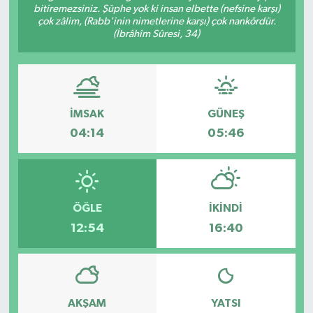
bitiremezsiniz. Şüphe yok ki insan elbette (nefsine karşı)
çok zâlim, (Rabb'inin nimetlerine karşı) çok nankördür.
(İbrâhîm Sûresi, 34)
İMSAK
GÜNEŞ
04:14
05:46
ÖĞLE
İKINDI
12:54
16:40
AKŞAM
YATSI