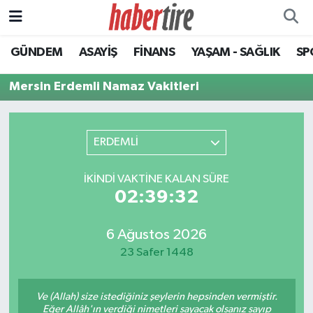
GÜNDEM
ASAYİŞ
FİNANS
YAŞAM - SAĞLIK
SP
Tire Nöbetçi Eczaneler
Mersin Erdemli Namaz Vakitleri
Tire Hava Durumu
Tire Trafik Yoğunluk Haritası
ERDEMLİ
Süper Lig Puan Durumu ve Fikstür
İKINDI VAKTINE KALAN SÜRE
02:39:32
Tüm Manşetler
Son Dakika Haberleri
6 Ağustos 2026
23 Safer 1448
Haber Arşivi
Ve (Allah) size istediğiniz şeylerin hepsinden vermiştir.
Eğer Allâh'ın verdiği nimetleri sayacak olsanız sayıp