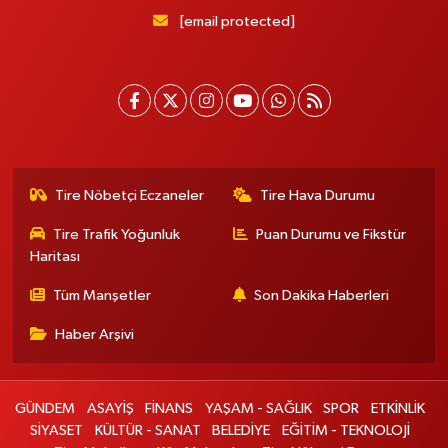
[email protected]
Tire Nöbetçi Eczaneler
Tire Hava Durumu
Tire Trafik Yoğunluk
Puan Durumu ve Fikstür
Haritası
Tüm Manşetler
Son Dakika Haberleri
Haber Arşivi
GÜNDEM
ASAYİŞ
FİNANS
YAŞAM - SAĞLIK
SPOR
ETKİNLİK
SİYASET
KÜLTÜR - SANAT
BELEDİYE
EĞİTİM - TEKNOLOJİ