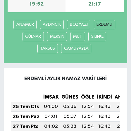
19:52
21:17
ANAMUR
AYDINCIK
BOZYAZI
ERDEMLİ
GÜLNAR
MERSİN
MUT
SİLİFKE
TARSUS
ÇAMLIYAYLA
ERDEMLİ AYLIK NAMAZ VAKITLERI
İMSAK
GÜNEŞ
ÖĞLE
İKINDI
AKŞA
25 Tem Cts
04:00
05:36
12:54
16:43
20:03
26 Tem Paz
04:01
05:37
12:54
16:43
20:02
27 Tem Pts
04:02
05:38
12:54
16:43
20:01