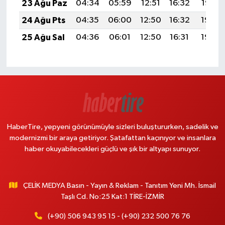
23 Ağu Paz
04:34
05:59
12:51
16:32
19:32
24 Ağu Pts
04:35
06:00
12:50
16:32
19:30
25 Ağu Sal
04:36
06:01
12:50
16:31
19:29
HaberTire, yepyeni görünümüyle sizleri buluştururken, sadelik ve
modernizmi bir araya getiriyor. Şatafattan kaçınıyor ve insanlara
haber okuyabilecekleri güçlü ve şık bir altyapı sunuyor.
ÇELİK MEDYA Basın - Yayın & Reklam - Tanıtım Yeni Mh. İsmail
Taşlı Cd. No:25 Kat:1 TİRE-İZMİR
(+90) 506 943 95 15 - (+90) 232 500 76 76