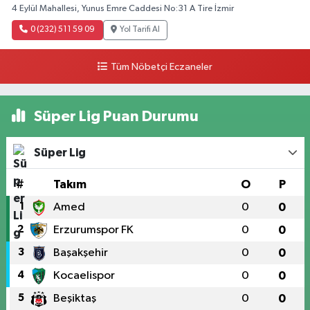
4 Eylül Mahallesi, Yunus Emre Caddesi No:31 A Tire İzmir
0 (232) 511 59 09
Yol Tarifi Al
Tüm Nöbetçi Eczaneler
Süper Lig Puan Durumu
Süper Lig
#
Takım
O
P
1
Amed
0
0
2
Erzurumspor FK
0
0
3
Başakşehir
0
0
4
Kocaelispor
0
0
5
Beşiktaş
0
0