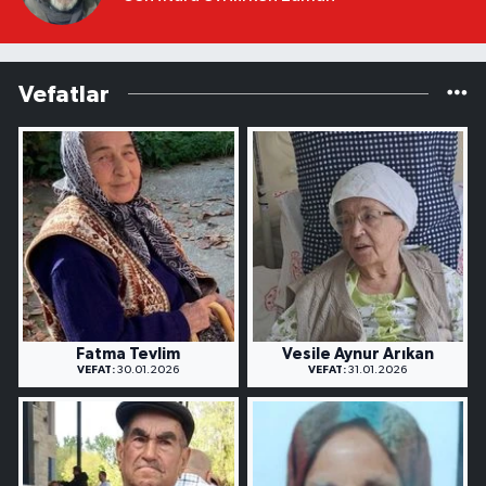
Vefatlar
Fatma Tevlim
Vesile Aynur Arıkan
VEFAT:
30.01.2026
VEFAT:
31.01.2026