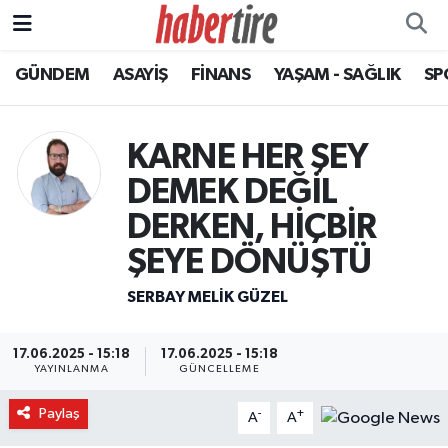
GÜNDEM
ASAYİŞ
FİNANS
YAŞAM - SAĞLIK
SP
Tire Nöbetçi Eczaneler
Tire Hava Durumu
KARNE HER ŞEY
Tire Trafik Yoğunluk Haritası
DEMEK DEĞİL
DERKEN, HİÇBİR
Süper Lig Puan Durumu ve Fikstür
ŞEYE DÖNÜŞTÜ
Tüm Manşetler
SERBAY MELIK GÜZEL
Son Dakika Haberleri
17.06.2025 - 15:18
17.06.2025 - 15:18
YAYINLANMA
GÜNCELLEME
Haber Arşivi
Paylaş
-
+
A
A