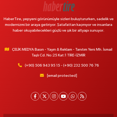
HaberTire, yepyeni görünümüyle sizleri buluştururken, sadelik ve
modernizmi bir araya getiriyor. Şatafattan kaçınıyor ve insanlara
haber okuyabilecekleri güçlü ve şık bir altyapı sunuyor.
ÇELİK MEDYA Basın - Yayın & Reklam - Tanıtım Yeni Mh. İsmail
Taşlı Cd. No:25 Kat:1 TİRE-İZMİR
(+90) 506 943 95 15 - (+90) 232 500 76 76
[email protected]