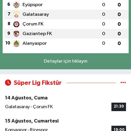
6
Eyüpspor
0
0
7
Galatasaray
0
0
8
Çorum FK
0
0
9
Gaziantep FK
0
0
10
Alanyaspor
0
0
Detaylar için tıklayın
Süper Lig Fikstür
14 Ağustos, Cuma
Galatasaray - Çorum FK
21:30
15 Ağustos, Cumartesi
Konyaspor - Rizespor
19:00