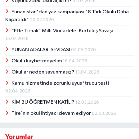
Köyünüzdeki okul açık mı?
31.07.2026
Yunanistan'dan yaz kampanyası "8 Türk Okulu Daha
Kapatıldı"
20.07.2026
“Etle Tırnak” Milli Mücadele, Kurtuluş Savaşı
15.07.2026
YUNAN ADALARI SEVDASI
05.05.2026
Okulu kaybetmeyelim
16.04.2026
Okullar neden savunmasız?
13.04.2026
Kamu hizmetinde zorunlu uyuş*trucu testi
02.04.2026
KİM BU ÖĞRETMEN KATİLİ?
12.03.2026
Tire'nin okul ihtiyacı devam ediyor
02.03.2026
Yorumlar