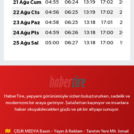
21 Ağu Cum
04:55
06:24
13:19
17:02
20:04
22 Ağu Cts
04:56
06:25
13:19
17:02
20:03
23 Ağu Paz
04:58
06:25
13:18
17:01
20:01
24 Ağu Pts
04:59
06:26
13:18
17:00
20:00
25 Ağu Sal
05:00
06:27
13:18
17:00
19:58
HaberTire, yepyeni görünümüyle sizleri buluştururken, sadelik ve
modernizmi bir araya getiriyor. Şatafattan kaçınıyor ve insanlara
haber okuyabilecekleri güçlü ve şık bir altyapı sunuyor.
ÇELİK MEDYA Basın - Yayın & Reklam - Tanıtım Yeni Mh. İsmail