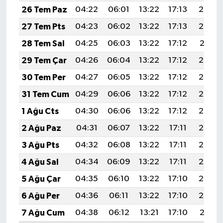
26 Tem Paz
04:22
06:01
13:22
17:13
20:33
27 Tem Pts
04:23
06:02
13:22
17:13
20:32
28 Tem Sal
04:25
06:03
13:22
17:12
20:31
29 Tem Çar
04:26
06:04
13:22
17:12
20:30
30 Tem Per
04:27
06:05
13:22
17:12
20:29
31 Tem Cum
04:29
06:06
13:22
17:12
20:28
1 Ağu Cts
04:30
06:06
13:22
17:12
20:27
2 Ağu Paz
04:31
06:07
13:22
17:11
20:27
3 Ağu Pts
04:32
06:08
13:22
17:11
20:26
4 Ağu Sal
04:34
06:09
13:22
17:11
20:24
5 Ağu Çar
04:35
06:10
13:22
17:10
20:23
6 Ağu Per
04:36
06:11
13:22
17:10
20:22
7 Ağu Cum
04:38
06:12
13:21
17:10
20:21