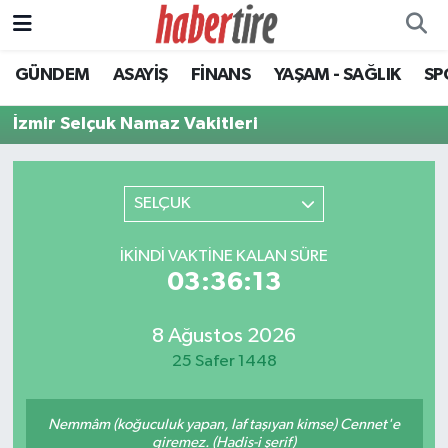
GÜNDEM
ASAYİŞ
FİNANS
YAŞAM - SAĞLIK
SP
Tire Nöbetçi Eczaneler
İzmir Selçuk Namaz Vakitleri
Tire Hava Durumu
Tire Trafik Yoğunluk Haritası
SELÇUK
Süper Lig Puan Durumu ve Fikstür
İKINDI VAKTINE KALAN SÜRE
03:36:13
Tüm Manşetler
Son Dakika Haberleri
8 Ağustos 2026
25 Safer 1448
Haber Arşivi
Nemmâm (koğuculuk yapan, laf taşıyan kimse) Cennet'e
giremez. (Hadis-i şerif)