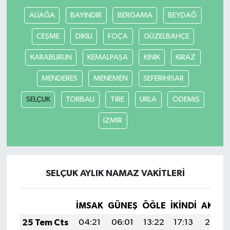
ALİAĞA
BAYINDIR
BERGAMA
BEYDAĞ
CEŞME
DİKİLİ
FOÇA
GÜZELBAHÇE
KARABURUN
KEMALPAŞA
KINIK
KİRAZ
MENDERES
MENEMEN
SEFERIHİSAR
SELÇUK
TORBALI
TİRE
URLA
ÖDEMİŞ
İZMİR
SELÇUK AYLIK NAMAZ VAKITLERI
İMSAK
GÜNEŞ
ÖĞLE
İKINDI
AKŞA
25 Tem Cts
04:21
06:01
13:22
17:13
20:34