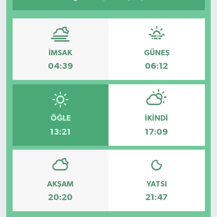
İMSAK
GÜNEŞ
04:39
06:12
ÖĞLE
İKINDI
13:21
17:09
AKŞAM
YATSI
20:20
21:47