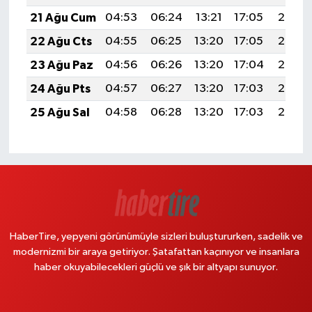
21 Ağu Cum
04:53
06:24
13:21
17:05
20:08
22 Ağu Cts
04:55
06:25
13:20
17:05
20:06
23 Ağu Paz
04:56
06:26
13:20
17:04
20:05
24 Ağu Pts
04:57
06:27
13:20
17:03
20:03
25 Ağu Sal
04:58
06:28
13:20
17:03
20:02
HaberTire, yepyeni görünümüyle sizleri buluştururken, sadelik ve
modernizmi bir araya getiriyor. Şatafattan kaçınıyor ve insanlara
haber okuyabilecekleri güçlü ve şık bir altyapı sunuyor.