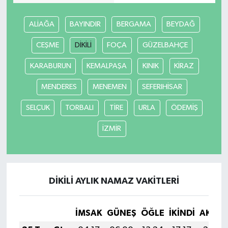
ALİAĞA
BAYINDIR
BERGAMA
BEYDAĞ
CEŞME
DİKİLİ
FOÇA
GÜZELBAHÇE
KARABURUN
KEMALPAŞA
KINIK
KİRAZ
MENDERES
MENEMEN
SEFERIHİSAR
SELÇUK
TORBALI
TİRE
URLA
ÖDEMİŞ
İZMİR
DİKİLİ AYLIK NAMAZ VAKITLERI
İMSAK
GÜNEŞ
ÖĞLE
İKINDI
AKŞA