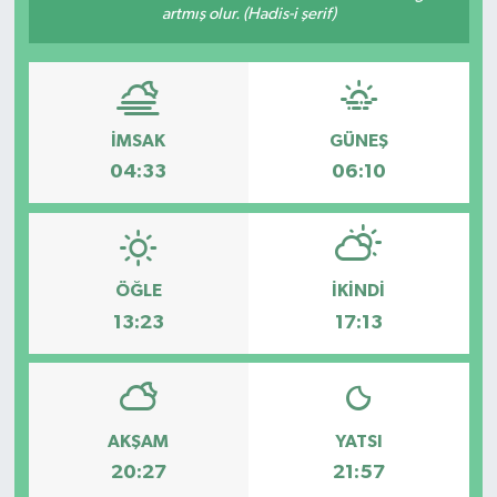
artmış olur. (Hadis-i şerif)
İMSAK
GÜNEŞ
04:33
06:10
ÖĞLE
İKINDI
13:23
17:13
AKŞAM
YATSI
20:27
21:57