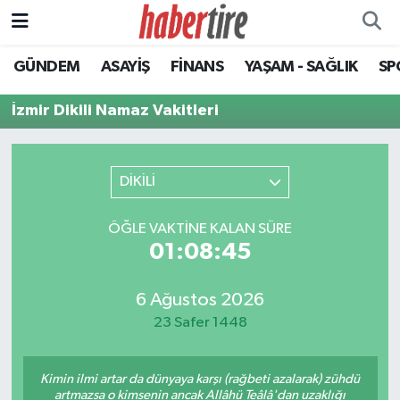
GÜNDEM
ASAYİŞ
FİNANS
YAŞAM - SAĞLIK
SP
Tire Nöbetçi Eczaneler
İzmir Dikili Namaz Vakitleri
Tire Hava Durumu
Tire Trafik Yoğunluk Haritası
DİKİLİ
Süper Lig Puan Durumu ve Fikstür
ÖĞLE VAKTINE KALAN SÜRE
01:08:45
Tüm Manşetler
Son Dakika Haberleri
6 Ağustos 2026
23 Safer 1448
Haber Arşivi
Kimin ilmi artar da dünyaya karşı (rağbeti azalarak) zühdü
artmazsa o kimsenin ancak Allâhü Teâlâ'dan uzaklığı