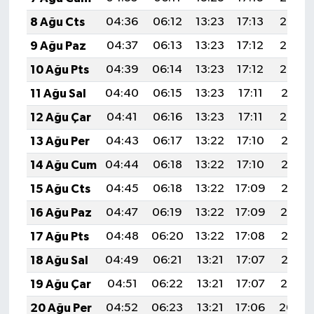
8 Ağu Cts
04:36
06:12
13:23
17:13
20:24
9 Ağu Paz
04:37
06:13
13:23
17:12
20:23
10 Ağu Pts
04:39
06:14
13:23
17:12
20:22
11 Ağu Sal
04:40
06:15
13:23
17:11
20:21
12 Ağu Çar
04:41
06:16
13:23
17:11
20:20
13 Ağu Per
04:43
06:17
13:22
17:10
20:18
14 Ağu Cum
04:44
06:18
13:22
17:10
20:17
15 Ağu Cts
04:45
06:18
13:22
17:09
20:16
16 Ağu Paz
04:47
06:19
13:22
17:09
20:14
17 Ağu Pts
04:48
06:20
13:22
17:08
20:13
18 Ağu Sal
04:49
06:21
13:21
17:07
20:12
19 Ağu Çar
04:51
06:22
13:21
17:07
20:10
20 Ağu Per
04:52
06:23
13:21
17:06
20:09