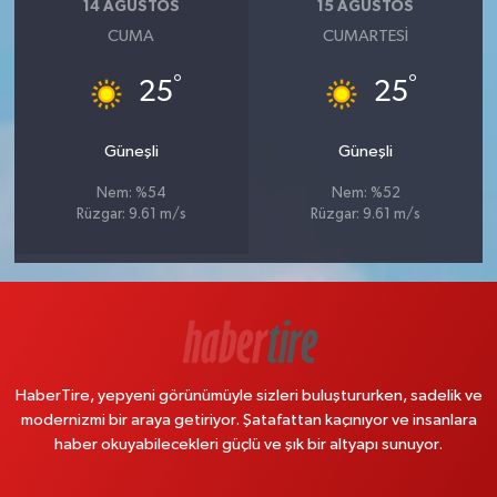
14 AĞUSTOS
15 AĞUSTOS
CUMA
CUMARTESI
°
°
25
25
Güneşli
Güneşli
Nem: %54
Nem: %52
Rüzgar: 9.61 m/s
Rüzgar: 9.61 m/s
HaberTire, yepyeni görünümüyle sizleri buluştururken, sadelik ve
modernizmi bir araya getiriyor. Şatafattan kaçınıyor ve insanlara
haber okuyabilecekleri güçlü ve şık bir altyapı sunuyor.