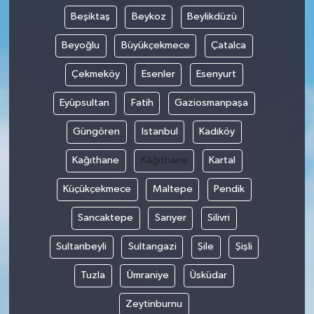
Beşiktaş
Beykoz
Beylikdüzü
Beyoğlu
Büyükçekmece
Çatalca
Çekmeköy
Esenler
Esenyurt
Eyüpsultan
Fatih
Gaziosmanpaşa
Güngören
Istanbul
Kadıköy
Kağıthane
Kâğıthane
Kartal
Küçükçekmece
Maltepe
Pendik
Sancaktepe
Sarıyer
Silivri
Sultanbeyli
Sultangazi
Şile
Şişli
Tuzla
Ümraniye
Üsküdar
Zeytinburnu