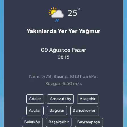
°
25
Yakınlarda Yer Yer Yağmur
09 Ağustos Pazar
08:15
Nem: %79, Basınç: 1013 hpa hPa,
Rüzgar: 6.50 m/s
Adalar
Arnavutköy
Ataşehir
Avcılar
Bağcılar
Bahçelievler
Bakırköy
Başakşehir
Bayrampaşa