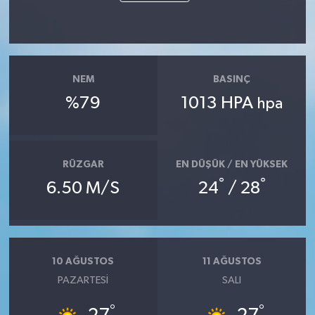
NEM
BASINÇ
%79
1013 HPA
hpa
RÜZGAR
EN DÜŞÜK / EN YÜKSEK
°
°
6.50 M/S
24
/ 28
10 AĞUSTOS
11 AĞUSTOS
PAZARTESI
SALI
°
°