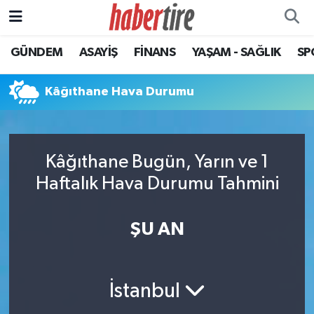
GÜNDEM
ASAYİŞ
FİNANS
YAŞAM - SAĞLIK
SP
Tire Nöbetçi Eczaneler
Tire Hava Durumu
Kâğıthane Hava Durumu
Tire Trafik Yoğunluk Haritası
Kâğıthane Bugün, Yarın ve 1
Süper Lig Puan Durumu ve Fikstür
Haftalık Hava Durumu Tahmini
Tüm Manşetler
ŞU AN
Son Dakika Haberleri
Haber Arşivi
İstanbul