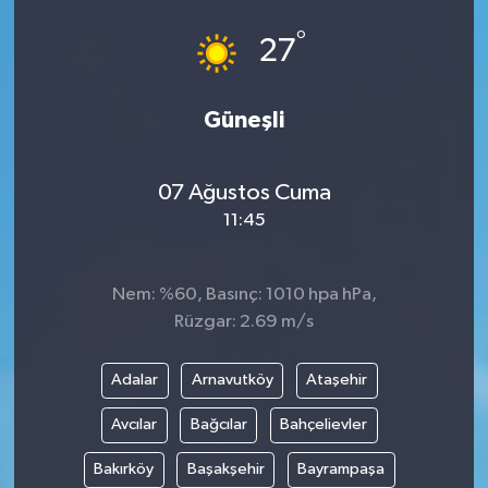
°
27
Güneşli
07 Ağustos Cuma
11:45
Nem: %60, Basınç: 1010 hpa hPa,
Rüzgar: 2.69 m/s
Adalar
Arnavutköy
Ataşehir
Avcılar
Bağcılar
Bahçelievler
Bakırköy
Başakşehir
Bayrampaşa