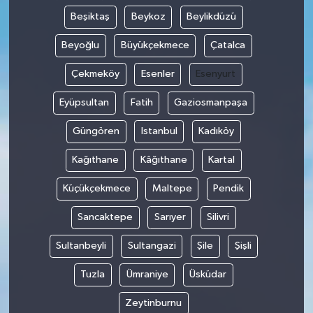
Beşiktaş
Beykoz
Beylikdüzü
Beyoğlu
Büyükçekmece
Çatalca
Çekmeköy
Esenler
Esenyurt
Eyüpsultan
Fatih
Gaziosmanpaşa
Güngören
Istanbul
Kadıköy
Kağıthane
Kâğıthane
Kartal
Küçükçekmece
Maltepe
Pendik
Sancaktepe
Sarıyer
Silivri
Sultanbeyli
Sultangazi
Şile
Şişli
Tuzla
Ümraniye
Üsküdar
Zeytinburnu