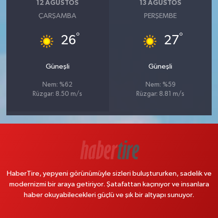
12 AĞUSTOS
13 AĞUSTOS
ÇARŞAMBA
PERŞEMBE
°
°
26
27
Güneşli
Güneşli
Nem: %62
Nem: %59
Rüzgar: 8.50 m/s
Rüzgar: 8.81 m/s
HaberTire, yepyeni görünümüyle sizleri buluştururken, sadelik ve
modernizmi bir araya getiriyor. Şatafattan kaçınıyor ve insanlara
haber okuyabilecekleri güçlü ve şık bir altyapı sunuyor.