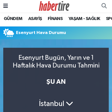
GÜNDEM
ASAYİŞ
FİNANS
YAŞAM - SAĞLIK
SP
Tire Nöbetçi Eczaneler
Tire Hava Durumu
Esenyurt Hava Durumu
Tire Trafik Yoğunluk Haritası
Esenyurt Bugün, Yarın ve 1
Süper Lig Puan Durumu ve Fikstür
Haftalık Hava Durumu Tahmini
Tüm Manşetler
ŞU AN
Son Dakika Haberleri
Haber Arşivi
İstanbul