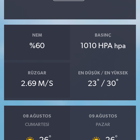
NEM
BASINÇ
%60
1010 HPA
hpa
RÜZGAR
EN DÜŞÜK / EN YÜKSEK
°
°
2.69 M/S
23
/ 30
08 AĞUSTOS
09 AĞUSTOS
CUMARTESI
PAZAR
°
°