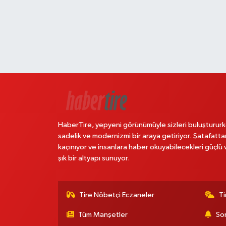
HaberTire, yepyeni görünümüyle sizleri buluştururk
sadelik ve modernizmi bir araya getiriyor. Şatafatta
kaçınıyor ve insanlara haber okuyabilecekleri güçlü 
şık bir altyapı sunuyor.
Tire Nöbetçi Eczaneler
Ti
Tüm Manşetler
Son