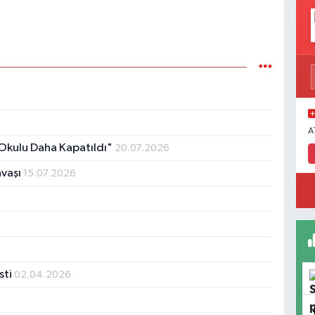
A
Okulu Daha Kapatıldı"
20.07.2026
avaşı
15.07.2026
sti
02.04.2026