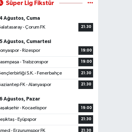
Süper Lig Fikstür
4 Ağustos, Cuma
alatasaray - Çorum FK
21:30
5 Ağustos, Cumartesi
onyaspor - Rizespor
19:00
asımpaşa - Trabzonspor
19:00
ençlerbirliği S.K. - Fenerbahçe
21:30
aziantep FK - Alanyaspor
21:30
6 Ağustos, Pazar
aşakşehir - Kocaelispor
19:00
eşiktaş - Eyüpspor
21:30
med - Erzurumspor FK
21:30