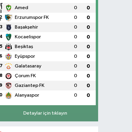
1
Amed
0
0
2
Erzurumspor FK
0
0
3
Başakşehir
0
0
4
Kocaelispor
0
0
5
Beşiktaş
0
0
6
Eyüpspor
0
0
7
Galatasaray
0
0
8
Çorum FK
0
0
9
Gaziantep FK
0
0
0
Alanyaspor
0
0
Detaylar için tıklayın