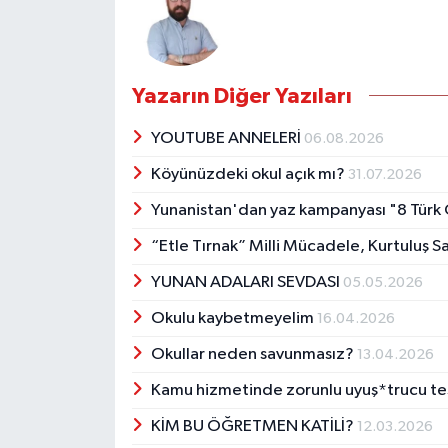
Yazarın Diğer Yazıları
YOUTUBE ANNELERİ
06.08.2026
Köyünüzdeki okul açık mı?
31.07.2026
Yunanistan'dan yaz kampanyası "8 Türk 
“Etle Tırnak” Milli Mücadele, Kurtuluş S
YUNAN ADALARI SEVDASI
05.05.2026
Okulu kaybetmeyelim
16.04.2026
Okullar neden savunmasız?
13.04.2026
Kamu hizmetinde zorunlu uyuş*trucu te
KİM BU ÖĞRETMEN KATİLİ?
12.03.2026