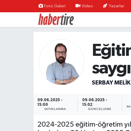
Foto Galeri
Video
Yazarlar
Tire Nöbetçi Eczaneler
Tire Hava Durumu
Eğiti
Tire Trafik Yoğunluk Haritası
saygı
Süper Lig Puan Durumu ve Fikstür
Tüm Manşetler
SERBAY MELIK
Son Dakika Haberleri
09.06.2025 -
09.06.2025 -
15:00
15:02
PA
YAYINLANMA
GÜNCELLEME
Haber Arşivi
2024-2025 eğitim-öğretim yılı