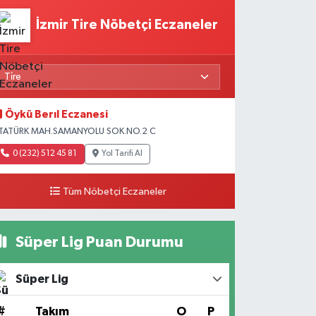
İzmir Tire Nöbetçi Eczaneler
Öykü Berıl Eczanesi
TATÜRK MAH.SAMANYOLU SOK.NO.2 C
0 (232) 512 45 81
Yol Tarifi Al
Tüm Nöbetçi Eczaneler
Süper Lig Puan Durumu
Süper Lig
#
Takım
O
P