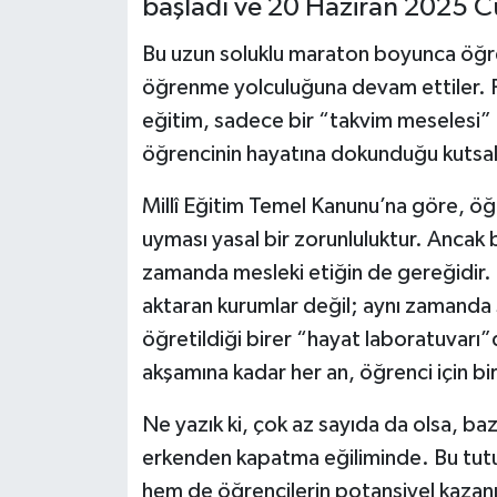
başladı ve 20 Haziran 2025 
Bu uzun soluklu maraton boyunca öğre
öğrenme yolculuğuna devam ettiler. 
eğitim, sadece bir “takvim meselesi” d
öğrencinin hayatına dokunduğu kutsal 
Millî Eğitim Temel Kanunu’na göre, öğ
uyması yasal bir zorunluluktur. Ancak b
zamanda mesleki etiğin de gereğidir. 
aktaran kurumlar değil; aynı zamanda s
öğretildiği birer “hayat laboratuvar
akşamına kadar her an, öğrenci için b
Ne yazık ki, çok az sayıda da olsa, ba
erkenden kapatma eğiliminde. Bu tutu
hem de öğrencilerin potansiyel kazan