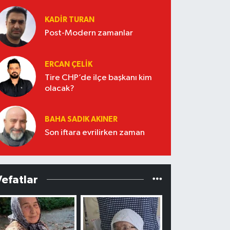
KADIR TURAN
Post-Modern zamanlar
ERCAN ÇELIK
Tire CHP’de ilçe başkanı kim
olacak?
BAHA SADIK AKINER
Son iftara evrilirken zaman
Vefatlar