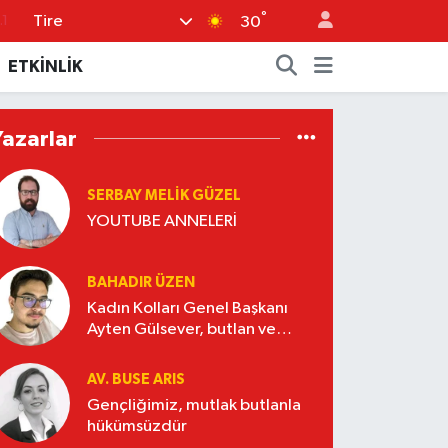
°
Tire
.1
30
8
ETKİNLİK
2
8
Yazarlar
0
SERBAY MELIK GÜZEL
4
YOUTUBE ANNELERİ
BAHADIR ÜZEN
Kadın Kolları Genel Başkanı
Ayten Gülsever, butlan ve
Nasrettin Hoca
AV. BUSE ARIS
Gençliğimiz, mutlak butlanla
hükümsüzdür