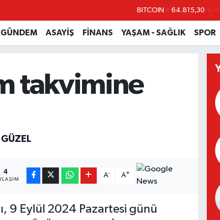
BITCOIN
64.815,30
%-0
DOLAR
47,7436
%0.1
GÜNDEM
ASAYİŞ
FİNANS
YAŞAM - SAĞLIK
SPOR
EURO
55,2510
%0.3
STERLİN
64,4811
%0.3
m takvimine
GRAM ALTIN
6660.55
%
BİST100
13.779
%-1
 GÜZEL
4
-
+
A
A
YLAŞIM
, 9 Eylül 2024 Pazartesi günü