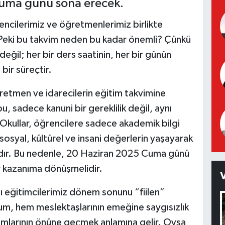
Cuma günü sona erecek.
ncilerimiz ve öğretmenlerimiz birlikte
Peki bu takvim neden bu kadar önemli? Çünkü
eğil; her bir ders saatinin, her bir günün
bir süreçtir.
retmen ve idarecilerin eğitim takvimine
u, sadece kanuni bir gereklilik değil, aynı
Okullar, öğrencilere sadece akademik bilgi
osyal, kültürel ve insani değerlerin yaşayarak
ı”dır. Bu nedenle, 20 Haziran 2025 Cuma günü
ir kazanıma dönüşmelidir.
zı eğitimcilerimiz dönem sonunu “fiilen”
m, hem meslektaşlarının emeğine saygısızlık
ımlarının önüne geçmek anlamına gelir. Oysa