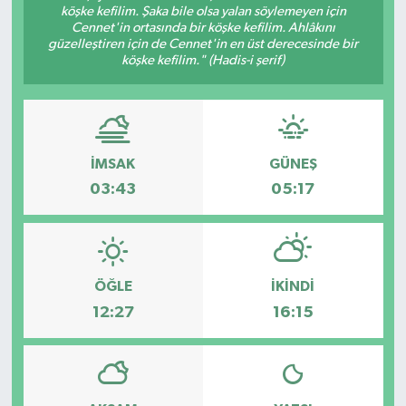
köşke kefilim. Şaka bile olsa yalan söylemeyen için
Cennet'in ortasında bir köşke kefilim. Ahlâkını
güzelleştiren için de Cennet'in en üst derecesinde bir
köşke kefilim." (Hadis-i şerif)
İMSAK
GÜNEŞ
03:43
05:17
ÖĞLE
İKINDI
12:27
16:15