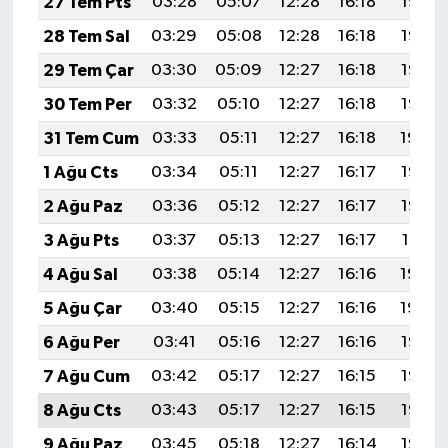
27 Tem Pts
03:28
05:07
12:28
16:18
19:38
28 Tem Sal
03:29
05:08
12:28
16:18
19:37
29 Tem Çar
03:30
05:09
12:27
16:18
19:36
30 Tem Per
03:32
05:10
12:27
16:18
19:35
31 Tem Cum
03:33
05:11
12:27
16:18
19:34
1 Ağu Cts
03:34
05:11
12:27
16:17
19:33
2 Ağu Paz
03:36
05:12
12:27
16:17
19:32
3 Ağu Pts
03:37
05:13
12:27
16:17
19:31
4 Ağu Sal
03:38
05:14
12:27
16:16
19:30
5 Ağu Çar
03:40
05:15
12:27
16:16
19:29
6 Ağu Per
03:41
05:16
12:27
16:16
19:28
7 Ağu Cum
03:42
05:17
12:27
16:15
19:27
8 Ağu Cts
03:43
05:17
12:27
16:15
19:26
9 Ağu Paz
03:45
05:18
12:27
16:14
19:25