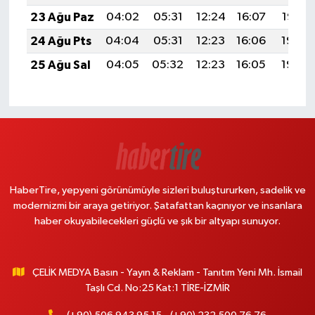
23 Ağu Paz
04:02
05:31
12:24
16:07
19:07
24 Ağu Pts
04:04
05:31
12:23
16:06
19:06
25 Ağu Sal
04:05
05:32
12:23
16:05
19:04
HaberTire, yepyeni görünümüyle sizleri buluştururken, sadelik ve
modernizmi bir araya getiriyor. Şatafattan kaçınıyor ve insanlara
haber okuyabilecekleri güçlü ve şık bir altyapı sunuyor.
ÇELİK MEDYA Basın - Yayın & Reklam - Tanıtım Yeni Mh. İsmail
Taşlı Cd. No:25 Kat:1 TİRE-İZMİR