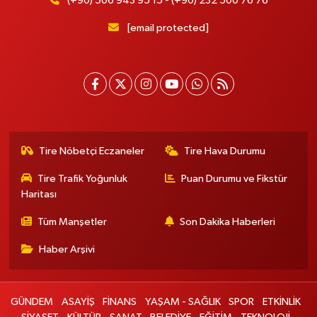
(+90) 506 943 95 15 - (+90) 232 500 76 76
[email protected]
Tire Nöbetçi Eczaneler
Tire Hava Durumu
Tire Trafik Yoğunluk
Puan Durumu ve Fikstür
Haritası
Tüm Manşetler
Son Dakika Haberleri
Haber Arşivi
GÜNDEM
ASAYİŞ
FİNANS
YAŞAM - SAĞLIK
SPOR
ETKİNLİK