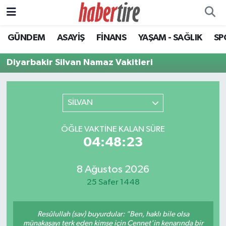
GÜNDEM
ASAYİŞ
FİNANS
YAŞAM - SAĞLIK
SP
Tire Nöbetçi Eczaneler
Diyarbakir Silvan Namaz Vakitleri
Tire Hava Durumu
Tire Trafik Yoğunluk Haritası
SİLVAN
Süper Lig Puan Durumu ve Fikstür
ÖĞLE VAKTINE KALAN SÜRE
04:48:23
Tüm Manşetler
Son Dakika Haberleri
8 Ağustos 2026
25 Safer 1448
Haber Arşivi
Resûlullah (sav) buyurdular: "Ben, haklı bile olsa
münakaşayı terk eden kimse için Cennet'in kenarında bir