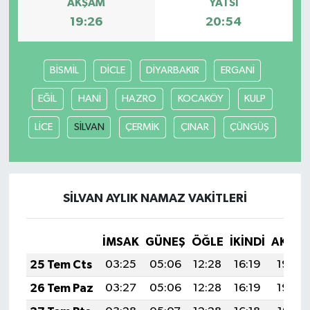
AKŞAM
YATSI
19:26
20:54
BİSMİL
DİCLE
DİYARBAKIR
ERGANİ
EĞİL
HANİ
HAZRO
KOCAKÖY
KULP
LİCE
SİLVAN
ÇERMİK
ÇINAR
ÇÜNGÜŞ
SİLVAN AYLIK NAMAZ VAKITLERI
İMSAK
GÜNEŞ
ÖĞLE
İKINDI
AKŞA
25 Tem Cts
03:25
05:06
12:28
16:19
19:40
26 Tem Paz
03:27
05:06
12:28
16:19
19:39