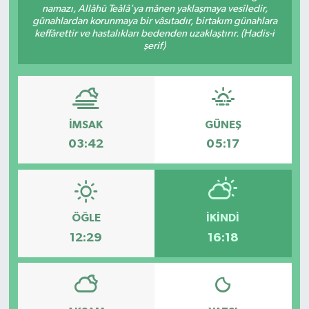
namazı, Allâhü Teâlâ'ya mânen yaklaşmaya vesîledir,
günahlardan korunmaya bir vâsıtadır, birtakım günahlara
keffârettir ve hastalıkları bedenden uzaklaştırır. (Hadis-i
şerif)
İMSAK
GÜNEŞ
03:42
05:17
ÖĞLE
İKINDI
12:29
16:18