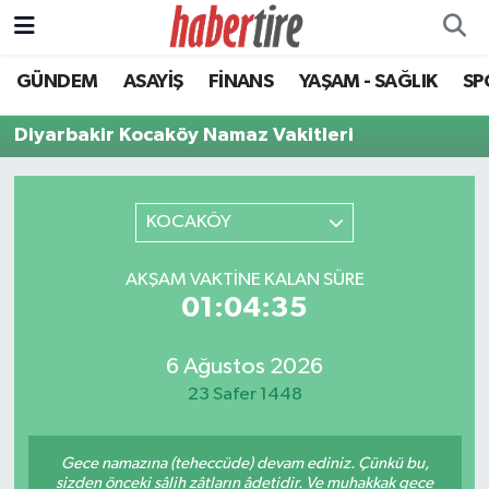
GÜNDEM
ASAYİŞ
FİNANS
YAŞAM - SAĞLIK
SP
Tire Nöbetçi Eczaneler
Diyarbakir Kocaköy Namaz Vakitleri
Tire Hava Durumu
Tire Trafik Yoğunluk Haritası
KOCAKÖY
Süper Lig Puan Durumu ve Fikstür
AKŞAM VAKTINE KALAN SÜRE
01:04:35
Tüm Manşetler
Son Dakika Haberleri
6 Ağustos 2026
23 Safer 1448
Haber Arşivi
Gece namazına (teheccüde) devam ediniz. Çünkü bu,
sizden önceki sâlih zâtların âdetidir. Ve muhakkak gece