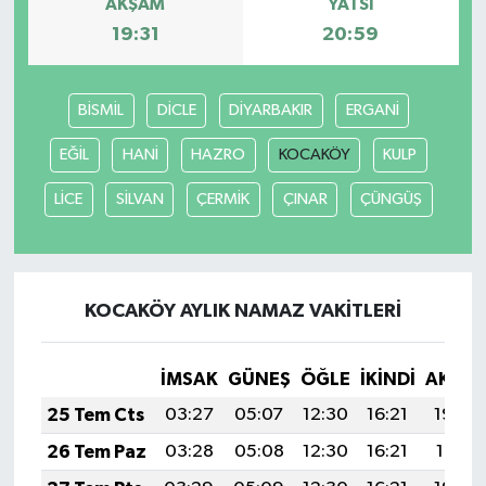
AKŞAM
YATSI
19:31
20:59
BİSMİL
DİCLE
DİYARBAKIR
ERGANİ
EĞİL
HANİ
HAZRO
KOCAKÖY
KULP
LİCE
SİLVAN
ÇERMİK
ÇINAR
ÇÜNGÜŞ
KOCAKÖY AYLIK NAMAZ VAKITLERI
İMSAK
GÜNEŞ
ÖĞLE
İKINDI
AKŞA
25 Tem Cts
03:27
05:07
12:30
16:21
19:42
26 Tem Paz
03:28
05:08
12:30
16:21
19:41