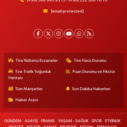
(+90) 506 943 95 15 - (+90) 232 500 76 76
[email protected]
Tire Nöbetçi Eczaneler
Tire Hava Durumu
Tire Trafik Yoğunluk
Puan Durumu ve Fikstür
Haritası
Tüm Manşetler
Son Dakika Haberleri
Haber Arşivi
GÜNDEM
ASAYİŞ
FİNANS
YAŞAM - SAĞLIK
SPOR
ETKİNLİK