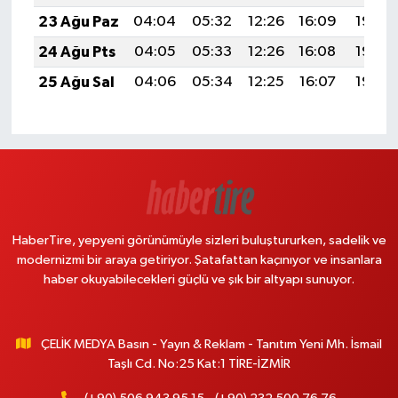
23 Ağu Paz
04:04
05:32
12:26
16:09
19:09
24 Ağu Pts
04:05
05:33
12:26
16:08
19:08
25 Ağu Sal
04:06
05:34
12:25
16:07
19:06
HaberTire, yepyeni görünümüyle sizleri buluştururken, sadelik ve
modernizmi bir araya getiriyor. Şatafattan kaçınıyor ve insanlara
haber okuyabilecekleri güçlü ve şık bir altyapı sunuyor.
ÇELİK MEDYA Basın - Yayın & Reklam - Tanıtım Yeni Mh. İsmail
Taşlı Cd. No:25 Kat:1 TİRE-İZMİR