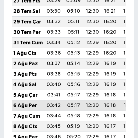
27 Tem Pts
03:29
05:09
12:30
16:21
19:40
28 Tem Sal
03:30
05:10
12:30
16:21
19:39
29 Tem Çar
03:32
05:11
12:30
16:20
19:39
30 Tem Per
03:33
05:11
12:30
16:20
19:38
31 Tem Cum
03:34
05:12
12:29
16:20
19:37
1 Ağu Cts
03:36
05:13
12:29
16:20
19:36
2 Ağu Paz
03:37
05:14
12:29
16:19
19:35
3 Ağu Pts
03:38
05:15
12:29
16:19
19:34
4 Ağu Sal
03:40
05:16
12:29
16:19
19:33
5 Ağu Çar
03:41
05:17
12:29
16:18
19:32
6 Ağu Per
03:42
05:17
12:29
16:18
19:31
7 Ağu Cum
03:44
05:18
12:29
16:18
19:29
8 Ağu Cts
03:45
05:19
12:29
16:17
19:28
9 Ağu Paz
03:46
05:20
12:29
16:17
19:27