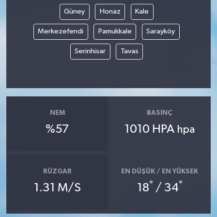
Güney
Honaz
Kale
Merkezefendi
Pamukkale
Sarayköy
Serinhisar
Tavas
NEM
BASINÇ
%57
1010 HPA
hpa
RÜZGAR
EN DÜŞÜK / EN YÜKSEK
°
°
1.31 M/S
18
/ 34