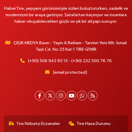
HaberTire, yepyeni görünümüyle sizleri buluştururken, sadelik ve
modernizmi bir araya getiriyor. Şatafattan kaçınıyor ve insanlara
haber okuyabilecekleri güçlü ve şık bir altyapı sunuyor.
ÇELİK MEDYA Basın - Yayın & Reklam - Tanıtım Yeni Mh. İsmail
Taşlı Cd. No:25 Kat:1 TİRE-İZMİR
(+90) 506 943 95 15 - (+90) 232 500 76 76
[email protected]
Tire Nöbetçi Eczaneler
Tire Hava Durumu