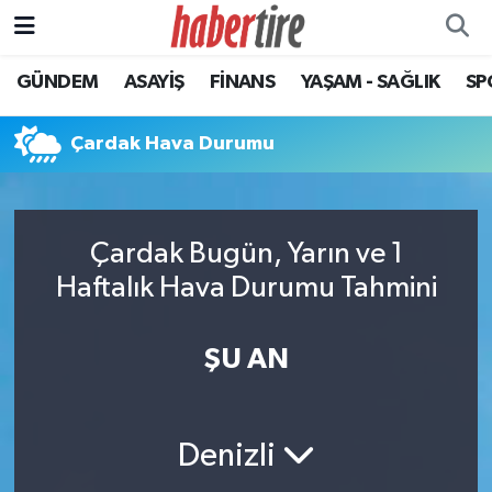
GÜNDEM
ASAYİŞ
FİNANS
YAŞAM - SAĞLIK
SP
Tire Nöbetçi Eczaneler
Tire Hava Durumu
Çardak Hava Durumu
Tire Trafik Yoğunluk Haritası
Çardak Bugün, Yarın ve 1
Süper Lig Puan Durumu ve Fikstür
Haftalık Hava Durumu Tahmini
Tüm Manşetler
ŞU AN
Son Dakika Haberleri
Haber Arşivi
Denizli