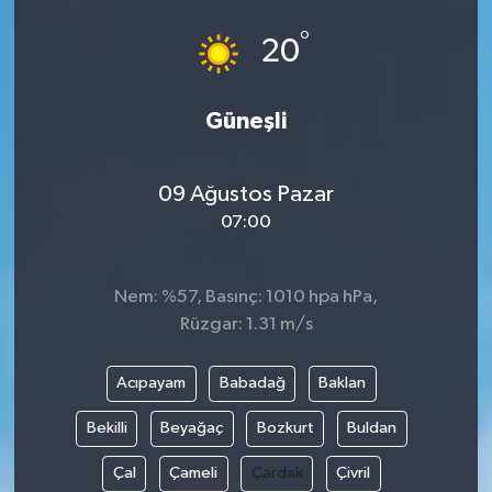
°
20
Güneşli
09 Ağustos Pazar
07:00
Nem: %57, Basınç: 1010 hpa hPa,
Rüzgar: 1.31 m/s
Acıpayam
Babadağ
Baklan
Bekilli
Beyağaç
Bozkurt
Buldan
Çal
Çameli
Çardak
Çivril