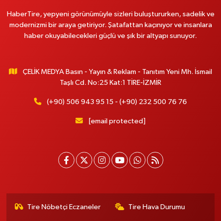
HaberTire, yepyeni görünümüyle sizleri buluştururken, sadelik ve
modernizmi bir araya getiriyor. Şatafattan kaçınıyor ve insanlara
haber okuyabilecekleri güçlü ve şık bir altyapı sunuyor.
ÇELİK MEDYA Basın - Yayın & Reklam - Tanıtım Yeni Mh. İsmail
Taşlı Cd. No:25 Kat:1 TİRE-İZMİR
(+90) 506 943 95 15 - (+90) 232 500 76 76
[email protected]
Tire Nöbetçi Eczaneler
Tire Hava Durumu