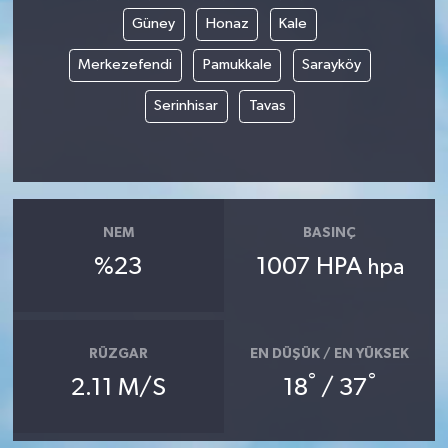
Güney
Honaz
Kale
Merkezefendi
Pamukkale
Sarayköy
Serinhisar
Tavas
NEM
BASINÇ
%23
1007 HPA
hpa
RÜZGAR
EN DÜŞÜK / EN YÜKSEK
°
°
2.11 M/S
18
/ 37