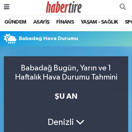
GÜNDEM
ASAYİŞ
FİNANS
YAŞAM - SAĞLIK
SP
Tire Nöbetçi Eczaneler
Tire Hava Durumu
Babadağ Hava Durumu
Tire Trafik Yoğunluk Haritası
Babadağ Bugün, Yarın ve 1
Süper Lig Puan Durumu ve Fikstür
Haftalık Hava Durumu Tahmini
Tüm Manşetler
ŞU AN
Son Dakika Haberleri
Haber Arşivi
Denizli