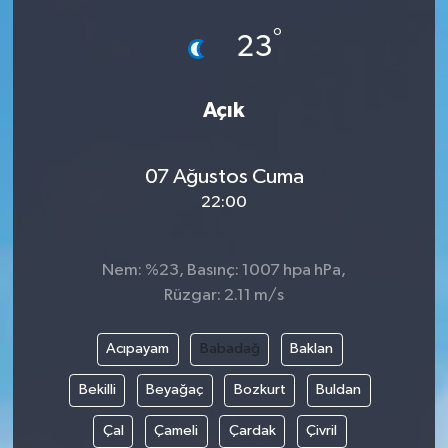
°
23
Açık
07 Ağustos Cuma
22:00
Nem: %23, Basınç: 1007 hpa hPa,
Rüzgar: 2.11 m/s
Acıpayam
Babadağ
Baklan
Bekilli
Beyağaç
Bozkurt
Buldan
Çal
Çameli
Çardak
Çivril