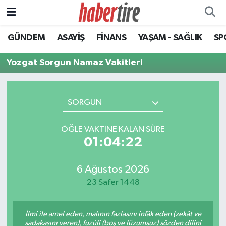
GÜNDEM
ASAYİŞ
FİNANS
YAŞAM - SAĞLIK
SP
Tire Nöbetçi Eczaneler
Yozgat Sorgun Namaz Vakitleri
Tire Hava Durumu
Tire Trafik Yoğunluk Haritası
SORGUN
Süper Lig Puan Durumu ve Fikstür
ÖĞLE VAKTINE KALAN SÜRE
01:04:22
Tüm Manşetler
Son Dakika Haberleri
6 Ağustos 2026
23 Safer 1448
Haber Arşivi
İlmi ile amel eden, malının fazlasını infâk eden (zekât ve
sadakasını veren), fuzûlî (boş ve lüzumsuz) sözden dilini