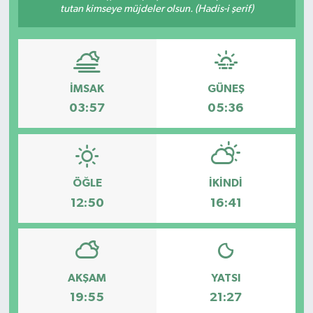
tutan kimseye müjdeler olsun. (Hadis-i şerif)
İMSAK
GÜNEŞ
03:57
05:36
ÖĞLE
İKINDI
12:50
16:41
AKŞAM
YATSI
19:55
21:27