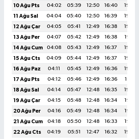
10 Ağu Pts
04:02
05:39
12:50
16:40
19:50
11 Ağu Sal
04:04
05:40
12:50
16:39
19:49
12 Ağu Çar
04:05
05:41
12:49
16:38
19:48
13 Ağu Per
04:07
05:42
12:49
16:38
19:47
14 Ağu Cum
04:08
05:43
12:49
16:37
19:45
15 Ağu Cts
04:09
05:44
12:49
16:37
19:44
16 Ağu Paz
04:11
05:45
12:49
16:36
19:43
17 Ağu Pts
04:12
05:46
12:49
16:36
19:41
18 Ağu Sal
04:14
05:47
12:48
16:35
19:40
19 Ağu Çar
04:15
05:48
12:48
16:34
19:38
20 Ağu Per
04:16
05:49
12:48
16:34
19:37
21 Ağu Cum
04:18
05:50
12:48
16:33
19:36
22 Ağu Cts
04:19
05:51
12:47
16:32
19:34