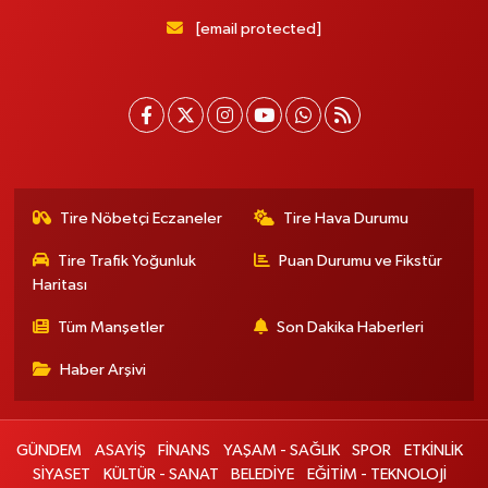
[email protected]
Tire Nöbetçi Eczaneler
Tire Hava Durumu
Tire Trafik Yoğunluk
Puan Durumu ve Fikstür
Haritası
Tüm Manşetler
Son Dakika Haberleri
Haber Arşivi
GÜNDEM
ASAYİŞ
FİNANS
YAŞAM - SAĞLIK
SPOR
ETKİNLİK
SİYASET
KÜLTÜR - SANAT
BELEDİYE
EĞİTİM - TEKNOLOJİ