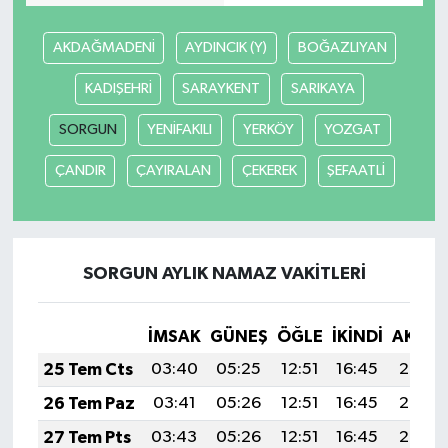
AKDAĞMADENİ
AYDINCIK (Y)
BOĞAZLIYAN
KADIŞEHRİ
SARAYKENT
SARIKAYA
SORGUN
YENİFAKILI
YERKÖY
YOZGAT
ÇANDIR
ÇAYIRALAN
ÇEKEREK
ŞEFAATLİ
SORGUN AYLIK NAMAZ VAKITLERI
İMSAK
GÜNEŞ
ÖĞLE
İKINDI
AKŞA
25 Tem Cts
03:40
05:25
12:51
16:45
20:07
26 Tem Paz
03:41
05:26
12:51
16:45
20:06
27 Tem Pts
03:43
05:26
12:51
16:45
20:05