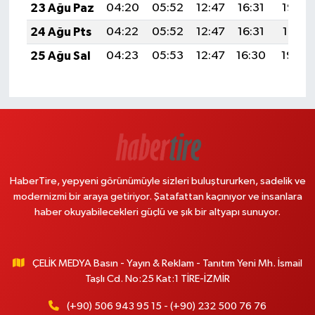
23 Ağu Paz
04:20
05:52
12:47
16:31
19:33
24 Ağu Pts
04:22
05:52
12:47
16:31
19:31
25 Ağu Sal
04:23
05:53
12:47
16:30
19:30
HaberTire, yepyeni görünümüyle sizleri buluştururken, sadelik ve
modernizmi bir araya getiriyor. Şatafattan kaçınıyor ve insanlara
haber okuyabilecekleri güçlü ve şık bir altyapı sunuyor.
ÇELİK MEDYA Basın - Yayın & Reklam - Tanıtım Yeni Mh. İsmail
Taşlı Cd. No:25 Kat:1 TİRE-İZMİR
(+90) 506 943 95 15 - (+90) 232 500 76 76