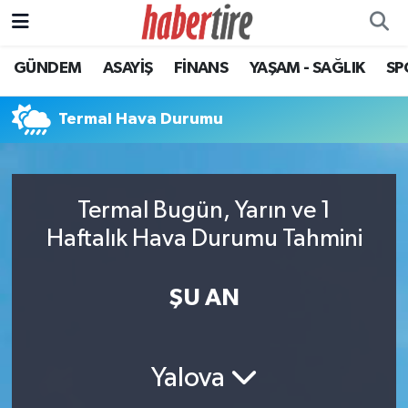
GÜNDEM
ASAYİŞ
FİNANS
YAŞAM - SAĞLIK
SP
Tire Nöbetçi Eczaneler
Tire Hava Durumu
Termal Hava Durumu
Tire Trafik Yoğunluk Haritası
Termal Bugün, Yarın ve 1
Süper Lig Puan Durumu ve Fikstür
Haftalık Hava Durumu Tahmini
Tüm Manşetler
ŞU AN
Son Dakika Haberleri
Haber Arşivi
Yalova