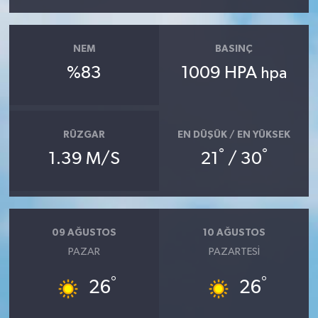
NEM
BASINÇ
%83
1009 HPA
hpa
RÜZGAR
EN DÜŞÜK / EN YÜKSEK
°
°
1.39 M/S
21
/ 30
09 AĞUSTOS
10 AĞUSTOS
PAZAR
PAZARTESI
°
°
26
26