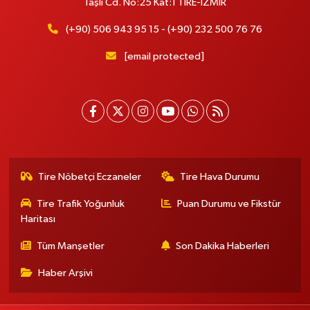
Taşlı Cd. No:25 Kat:1 TİRE-İZMİR
(+90) 506 943 95 15 - (+90) 232 500 76 76
[email protected]
Tire Nöbetçi Eczaneler
Tire Hava Durumu
Tire Trafik Yoğunluk
Puan Durumu ve Fikstür
Haritası
Tüm Manşetler
Son Dakika Haberleri
Haber Arşivi