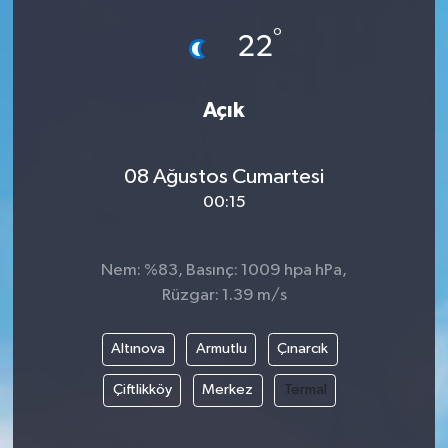
°
22
Açık
08 Ağustos Cumartesi
00:15
Nem: %83, Basınç: 1009 hpa hPa,
Rüzgar: 1.39 m/s
Altınova
Armutlu
Çınarcık
Çiftlikköy
Merkez
Termal