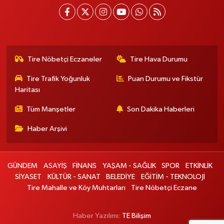
Tire Nöbetçi Eczaneler
Tire Hava Durumu
Tire Trafik Yoğunluk
Puan Durumu ve Fikstür
Haritası
Tüm Manşetler
Son Dakika Haberleri
Haber Arşivi
GÜNDEM
ASAYİŞ
FİNANS
YAŞAM - SAĞLIK
SPOR
ETKİNLİK
SİYASET
KÜLTÜR - SANAT
BELEDİYE
EĞİTİM - TEKNOLOJİ
Tire Mahalle ve Köy Muhtarları
Tire Nöbetçi Eczane
Haber Yazılımı:
TE Bilişim