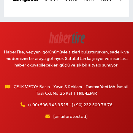
HaberTire, yepyeni görünümüyle sizleri buluştururken, sadelik ve
modernizmi bir araya getiriyor. Şatafattan kaçınıyor ve insanlara
haber okuyabilecekleri güçlü ve şık bir altyapı sunuyor.
ÇELİK MEDYA Basın - Yayın & Reklam - Tanıtım Yeni Mh. İsmail
Taşlı Cd. No:25 Kat:1 TİRE-İZMİR
(+90) 506 943 95 15 - (+90) 232 500 76 76
[email protected]