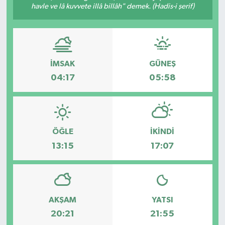
havle ve lâ kuvvete illâ billâh" demek. (Hadis-i şerif)
İMSAK
GÜNEŞ
04:17
05:58
ÖĞLE
İKINDI
13:15
17:07
AKŞAM
YATSI
20:21
21:55