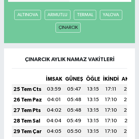
ALTINOVA
ARMUTLU
TERMAL
YALOVA
ÇINARCIK
ÇINARCIK AYLIK NAMAZ VAKITLERI
İMSAK
GÜNEŞ
ÖĞLE
İKINDI
AKŞA
25 Tem Cts
03:59
05:47
13:15
17:11
20:34
26 Tem Paz
04:01
05:48
13:15
17:10
20:33
27 Tem Pts
04:02
05:48
13:15
17:10
20:32
28 Tem Sal
04:04
05:49
13:15
17:10
20:31
29 Tem Çar
04:05
05:50
13:15
17:10
20:30