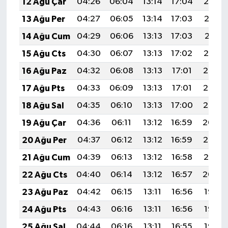
12 Ağu Çar
04:26
06:04
13:14
17:04
20:14
13 Ağu Per
04:27
06:05
13:14
17:03
20:12
14 Ağu Cum
04:29
06:06
13:13
17:03
20:11
15 Ağu Cts
04:30
06:07
13:13
17:02
20:10
16 Ağu Paz
04:32
06:08
13:13
17:01
20:08
17 Ağu Pts
04:33
06:09
13:13
17:01
20:07
18 Ağu Sal
04:35
06:10
13:13
17:00
20:05
19 Ağu Çar
04:36
06:11
13:12
16:59
20:04
20 Ağu Per
04:37
06:12
13:12
16:59
20:03
21 Ağu Cum
04:39
06:13
13:12
16:58
20:01
22 Ağu Cts
04:40
06:14
13:12
16:57
20:00
23 Ağu Paz
04:42
06:15
13:11
16:56
19:58
24 Ağu Pts
04:43
06:16
13:11
16:56
19:57
25 Ağu Sal
04:44
06:16
13:11
16:55
19:55