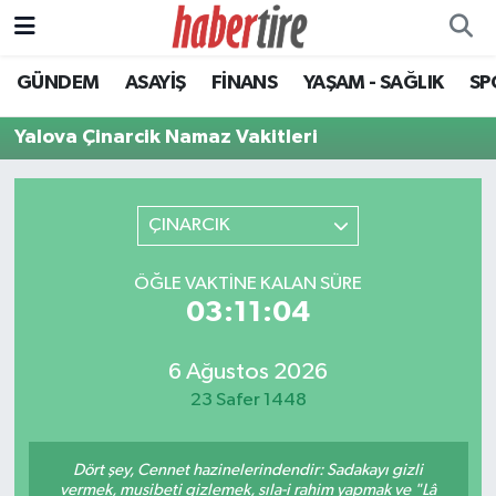
GÜNDEM
ASAYİŞ
FİNANS
YAŞAM - SAĞLIK
SP
Tire Nöbetçi Eczaneler
Yalova Çinarcik Namaz Vakitleri
Tire Hava Durumu
Tire Trafik Yoğunluk Haritası
ÇINARCIK
Süper Lig Puan Durumu ve Fikstür
ÖĞLE VAKTINE KALAN SÜRE
03:11:04
Tüm Manşetler
Son Dakika Haberleri
6 Ağustos 2026
23 Safer 1448
Haber Arşivi
Dört şey, Cennet hazinelerindendir: Sadakayı gizli
vermek, musibeti gizlemek, sıla-i rahim yapmak ve "Lâ