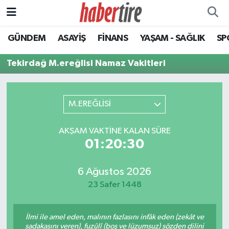
GÜNDEM
ASAYİŞ
FİNANS
YAŞAM - SAĞLIK
SP
Tire Nöbetçi Eczaneler
Tekirdağ M.ereğlisi Namaz Vakitleri
Tire Hava Durumu
Tire Trafik Yoğunluk Haritası
M.EREĞLİSİ
Süper Lig Puan Durumu ve Fikstür
AKŞAM VAKTINE KALAN SÜRE
01:20:30
Tüm Manşetler
Son Dakika Haberleri
6 Ağustos 2026
23 Safer 1448
Haber Arşivi
İlmi ile amel eden, malının fazlasını infâk eden (zekât ve
sadakasını veren), fuzûlî (boş ve lüzumsuz) sözden dilini