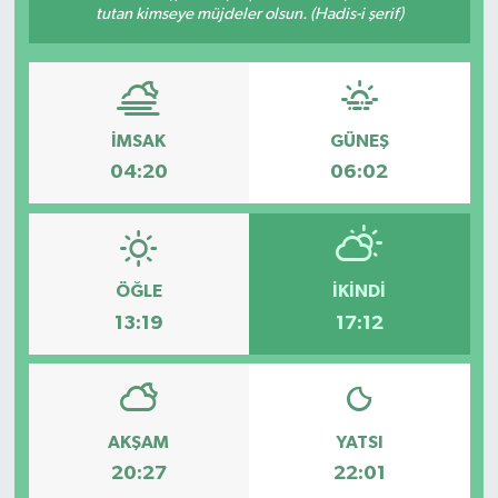
tutan kimseye müjdeler olsun. (Hadis-i şerif)
İMSAK
GÜNEŞ
04:20
06:02
ÖĞLE
İKINDI
13:19
17:12
AKŞAM
YATSI
20:27
22:01