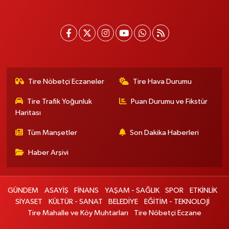
Tire Nöbetçi Eczaneler
Tire Hava Durumu
Tire Trafik Yoğunluk
Puan Durumu ve Fikstür
Haritası
Tüm Manşetler
Son Dakika Haberleri
Haber Arşivi
GÜNDEM
ASAYİŞ
FİNANS
YAŞAM - SAĞLIK
SPOR
ETKİNLİK
SİYASET
KÜLTÜR - SANAT
BELEDİYE
EĞİTİM - TEKNOLOJİ
Tire Mahalle ve Köy Muhtarları
Tire Nöbetçi Eczane