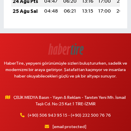
24 Ağu Pts
04:47
06:20
13:16
17:00
20:02
25 Ağu Sal
04:48
06:21
13:15
17:00
20:00
HaberTire, yepyeni görünümüyle sizleri buluştururken, sadelik ve
modernizmi bir araya getiriyor. Şatafattan kaçınıyor ve insanlara
haber okuyabilecekleri güçlü ve şık bir altyapı sunuyor.
ÇELİK MEDYA Basın - Yayın & Reklam - Tanıtım Yeni Mh. İsmail
Taşlı Cd. No:25 Kat:1 TİRE-İZMİR
(+90) 506 943 95 15 - (+90) 232 500 76 76
[email protected]