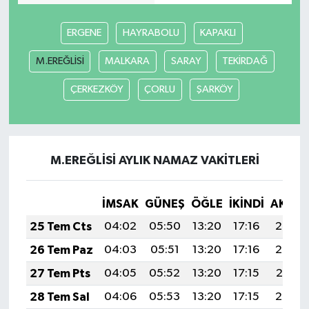
ERGENE
HAYRABOLU
KAPAKLI
M.EREĞLİSİ
MALKARA
SARAY
TEKİRDAĞ
ÇERKEZKÖY
ÇORLU
ŞARKÖY
M.EREĞLİSİ AYLIK NAMAZ VAKITLERI
İMSAK
GÜNEŞ
ÖĞLE
İKINDI
AKŞA
25 Tem Cts
04:02
05:50
13:20
17:16
20:39
26 Tem Paz
04:03
05:51
13:20
17:16
20:38
27 Tem Pts
04:05
05:52
13:20
17:15
20:37
28 Tem Sal
04:06
05:53
13:20
17:15
20:36