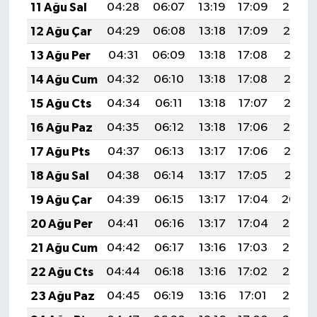
11 Ağu Sal
04:28
06:07
13:19
17:09
20:20
12 Ağu Çar
04:29
06:08
13:18
17:09
20:19
13 Ağu Per
04:31
06:09
13:18
17:08
20:18
14 Ağu Cum
04:32
06:10
13:18
17:08
20:16
15 Ağu Cts
04:34
06:11
13:18
17:07
20:15
16 Ağu Paz
04:35
06:12
13:18
17:06
20:14
17 Ağu Pts
04:37
06:13
13:17
17:06
20:12
18 Ağu Sal
04:38
06:14
13:17
17:05
20:11
19 Ağu Çar
04:39
06:15
13:17
17:04
20:09
20 Ağu Per
04:41
06:16
13:17
17:04
20:08
21 Ağu Cum
04:42
06:17
13:16
17:03
20:06
22 Ağu Cts
04:44
06:18
13:16
17:02
20:05
23 Ağu Paz
04:45
06:19
13:16
17:01
20:03