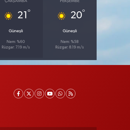
ÇARŞAMBA
PERŞEMBE
°
°
21
20
Güneşli
Güneşli
Nem: %60
Nem: %58
Rüzgar: 7.19 m/s
Rüzgar: 8.19 m/s