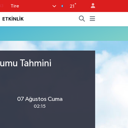
°
Tire
63
21
%0
ETKİNLİK
08
%0
45
70
urumu Tahmini
07 Ağustos Cuma
02:15