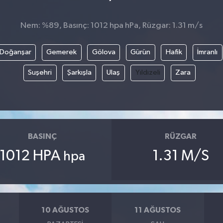
Nem: %89, Basınç: 1012 hpa hPa, Rüzgar: 1.31 m/s
Doğanşar
Gemerek
Gölova
Gürün
Hafik
İmranlı
Suşehri
Şarkışla
Ulaş
Yıldızeli
Zara
BASINÇ
RÜZGAR
1012 HPA
1.31 M/S
hpa
10 AĞUSTOS
11 AĞUSTOS