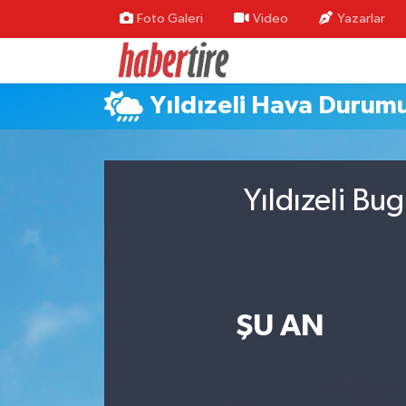
Foto Galeri
Video
Yazarlar
Tire Nöbetçi Eczaneler
Yıldızeli Hava Durum
Tire Hava Durumu
Tire Trafik Yoğunluk Haritası
Yıldızeli Bu
Süper Lig Puan Durumu ve Fikstür
Tüm Manşetler
Son Dakika Haberleri
ŞU AN
Haber Arşivi