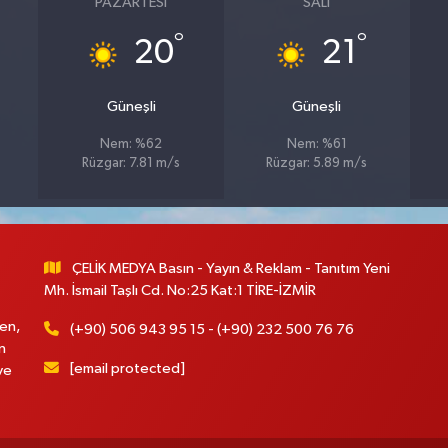
PAZARTESI
SALI
°
°
20
21
Güneşli
Güneşli
Nem: %62
Nem: %61
Rüzgar: 7.81 m/s
Rüzgar: 5.89 m/s
ÇELİK MEDYA Basın - Yayın & Reklam - Tanıtım Yeni
Mh. İsmail Taşlı Cd. No:25 Kat:1 TİRE-İZMİR
en,
(+90) 506 943 95 15 - (+90) 232 500 76 76
n
[email protected]
ve