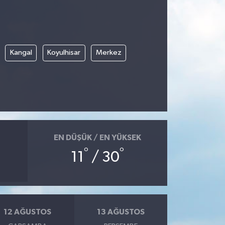
Kangal
Koyulhisar
Merkez
EN DÜŞÜK / EN YÜKSEK
°
°
11
/ 30
12 AĞUSTOS
13 AĞUSTOS