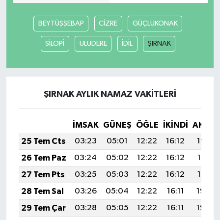
BEYTÜŞŞEBAP
CİZRE
GÜÇLÜKONAK
SİLOPİ
ULUDERE
İDİL
ŞIRNAK
ŞIRNAK AYLIK NAMAZ VAKITLERI
İMSAK
GÜNEŞ
ÖĞLE
İKINDI
AKŞA
25 Tem Cts
03:23
05:01
12:22
16:12
19:32
26 Tem Paz
03:24
05:02
12:22
16:12
19:31
27 Tem Pts
03:25
05:03
12:22
16:12
19:31
28 Tem Sal
03:26
05:04
12:22
16:11
19:30
29 Tem Çar
03:28
05:05
12:22
16:11
19:29