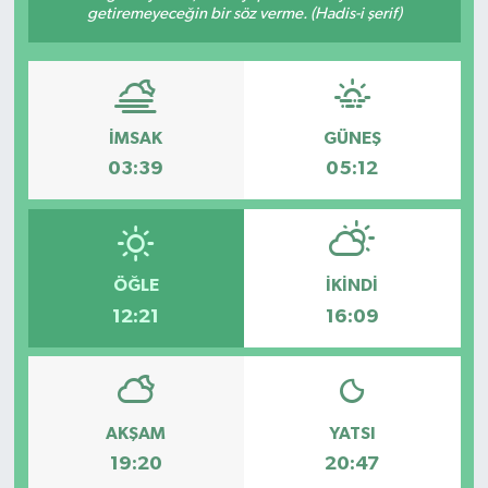
getiremeyeceğin bir söz verme. (Hadis-i şerif)
İMSAK
GÜNEŞ
03:39
05:12
ÖĞLE
İKINDI
12:21
16:09
AKŞAM
YATSI
19:20
20:47