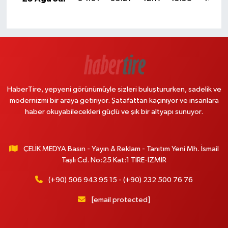
HaberTire, yepyeni görünümüyle sizleri buluştururken, sadelik ve
modernizmi bir araya getiriyor. Şatafattan kaçınıyor ve insanlara
haber okuyabilecekleri güçlü ve şık bir altyapı sunuyor.
ÇELİK MEDYA Basın - Yayın & Reklam - Tanıtım Yeni Mh. İsmail
Taşlı Cd. No:25 Kat:1 TİRE-İZMİR
(+90) 506 943 95 15 - (+90) 232 500 76 76
[email protected]