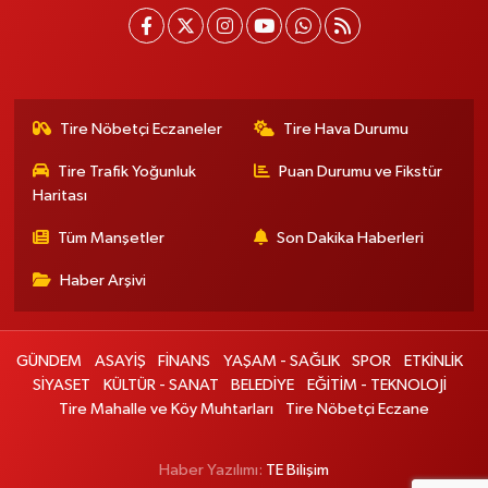
Tire Nöbetçi Eczaneler
Tire Hava Durumu
Tire Trafik Yoğunluk
Puan Durumu ve Fikstür
Haritası
Tüm Manşetler
Son Dakika Haberleri
Haber Arşivi
GÜNDEM
ASAYİŞ
FİNANS
YAŞAM - SAĞLIK
SPOR
ETKİNLİK
SİYASET
KÜLTÜR - SANAT
BELEDİYE
EĞİTİM - TEKNOLOJİ
Tire Mahalle ve Köy Muhtarları
Tire Nöbetçi Eczane
Haber Yazılımı:
TE Bilişim