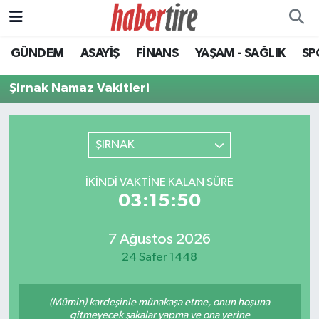
GÜNDEM
ASAYİŞ
FİNANS
YAŞAM - SAĞLIK
SP
Tire Nöbetçi Eczaneler
Şirnak Namaz Vakitleri
Tire Hava Durumu
Tire Trafik Yoğunluk Haritası
ŞIRNAK
Süper Lig Puan Durumu ve Fikstür
İKINDI VAKTINE KALAN SÜRE
03:15:50
Tüm Manşetler
Son Dakika Haberleri
7 Ağustos 2026
24 Safer 1448
Haber Arşivi
(Mümin) kardeşinle münakaşa etme, onun hoşuna
gitmeyecek şakalar yapma ve ona yerine