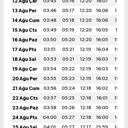
12 Ağu Çar
03:45
05:16
12:20
16:07
19:14
13 Ağu Per
03:46
05:17
12:20
16:06
19:13
14 Ağu Cum
03:48
05:18
12:20
16:06
19:12
15 Ağu Cts
03:49
05:19
12:20
16:05
19:11
16 Ağu Paz
03:50
05:20
12:20
16:05
19:09
17 Ağu Pts
03:51
05:21
12:19
16:04
19:08
18 Ağu Sal
03:53
05:21
12:19
16:03
19:07
19 Ağu Çar
03:54
05:22
12:19
16:03
19:06
20 Ağu Per
03:55
05:23
12:19
16:02
19:04
21 Ağu Cum
03:56
05:24
12:18
16:02
19:03
22 Ağu Cts
03:57
05:25
12:18
16:01
19:02
23 Ağu Paz
03:58
05:26
12:18
16:00
19:00
24 Ağu Pts
04:00
05:27
12:18
16:00
18:59
25 Ağu Sal
04:01
05:27
12:17
15:59
18:58