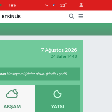
°
Tire
16
23
0
ETKİNLİK
08
0
12
7 Ağustos 2026
0
24 Safer 1448
tutan kimseye müjdeler olsun. (Hadis-i şerif)
AKŞAM
YATSI