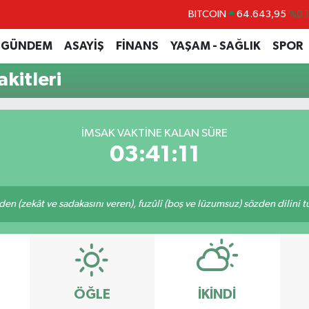
BITCOIN
64.643,95
%0.
DOLAR
47,6704
%
GÜNDEM
ASAYİŞ
FİNANS
YAŞAM - SAĞLIK
SPOR
EURO
55,0406
%-0.
kitleri
STERLİN
64,2143
%
GRAM ALTIN
6500.87
%0.
İMSAK VAKTINE KALAN SÜRE
BİST100
13.799
%7
03:41:11
eden (zekât ve sadakasını veren), fuzûlî (boş ve lüzumsuz) sözden dilini 
ÖĞLE
İKINDI