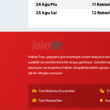
24 Ağu Pts
11 Rebiu
25 Ağu Sal
12 Rebiu
HaberTire, yepyeni görünümüyle sizleri buluştururk
sadelik ve modernizmi bir araya getiriyor. Şatafatta
kaçınıyor ve insanlara haber okuyabilecekleri güçlü 
şık bir altyapı sunuyor.
Tire Nöbetçi Eczaneler
Ti
Tüm Manşetler
Son