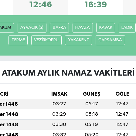
12:46
16:39
AKUM
AYVACIK (S)
BAFRA
HAVZA
KAVAK
LADİK
TERME
VEZİRKÖPRÜ
YAKAKENT
ÇARŞAMBA
ATAKUM AYLIK NAMAZ VAKITLERI
İCRİ
İMSAK
GÜNEŞ
ÖĞLE
fer 1448
03:27
05:17
12:47
fer 1448
03:29
05:18
12:47
fer 1448
03:30
05:19
12:47
fer 1448
03:32
05:20
12:47