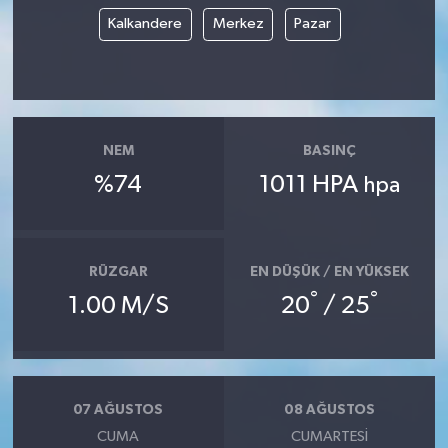
Kalkandere
Merkez
Pazar
NEM
BASINÇ
%74
1011 HPA
hpa
RÜZGAR
EN DÜŞÜK / EN YÜKSEK
°
°
1.00 M/S
20
/ 25
07 AĞUSTOS
08 AĞUSTOS
CUMA
CUMARTESI