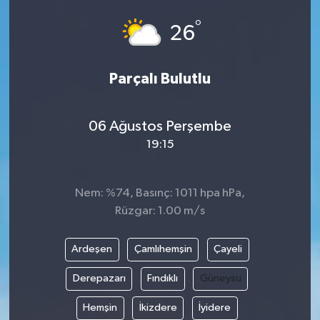
°
26
Parçalı Bulutlu
06 Ağustos Perşembe
19:15
Nem: %74, Basınç: 1011 hpa hPa,
Rüzgar: 1.00 m/s
Ardeşen
Çamlıhemşin
Çayeli
Derepazarı
Fındıklı
Güneysu
Hemşin
İkizdere
İyidere