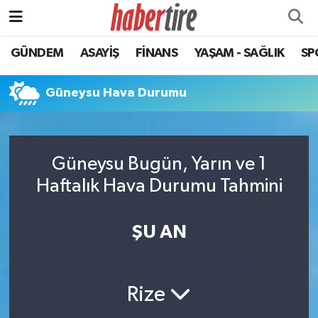
GÜNDEM
ASAYİŞ
FİNANS
YAŞAM - SAĞLIK
SP
Tire Nöbetçi Eczaneler
Tire Hava Durumu
Güneysu Hava Durumu
Tire Trafik Yoğunluk Haritası
Güneysu Bugün, Yarın ve 1
Süper Lig Puan Durumu ve Fikstür
Haftalık Hava Durumu Tahmini
Tüm Manşetler
ŞU AN
Son Dakika Haberleri
Haber Arşivi
Rize