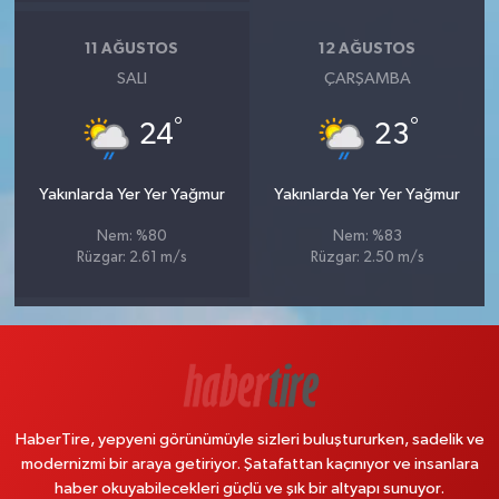
11 AĞUSTOS
12 AĞUSTOS
SALI
ÇARŞAMBA
°
°
24
23
Yakınlarda Yer Yer Yağmur
Yakınlarda Yer Yer Yağmur
Nem: %80
Nem: %83
Rüzgar: 2.61 m/s
Rüzgar: 2.50 m/s
HaberTire, yepyeni görünümüyle sizleri buluştururken, sadelik ve
modernizmi bir araya getiriyor. Şatafattan kaçınıyor ve insanlara
haber okuyabilecekleri güçlü ve şık bir altyapı sunuyor.