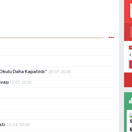
4
Okulu Daha Kapatıldı"
20.07.2026
avaşı
15.07.2026
sti
02.04.2026