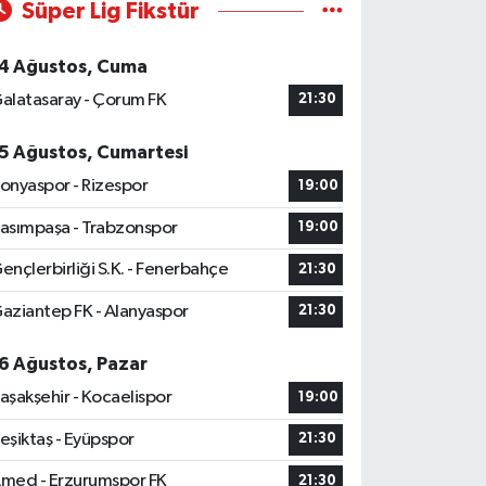
Süper Lig Fikstür
4 Ağustos, Cuma
alatasaray - Çorum FK
21:30
5 Ağustos, Cumartesi
onyaspor - Rizespor
19:00
asımpaşa - Trabzonspor
19:00
ençlerbirliği S.K. - Fenerbahçe
21:30
aziantep FK - Alanyaspor
21:30
6 Ağustos, Pazar
aşakşehir - Kocaelispor
19:00
eşiktaş - Eyüpspor
21:30
med - Erzurumspor FK
21:30