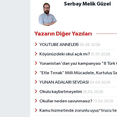
Serbay Melik Güzel
Yazarın Diğer Yazıları
YOUTUBE ANNELERİ
06.08.2026
Köyünüzdeki okul açık mı?
31.07.2026
Yunanistan'dan yaz kampanyası "8 Türk 
“Etle Tırnak” Milli Mücadele, Kurtuluş S
YUNAN ADALARI SEVDASI
05.05.2026
Okulu kaybetmeyelim
16.04.2026
Okullar neden savunmasız?
13.04.2026
Kamu hizmetinde zorunlu uyuş*trucu te