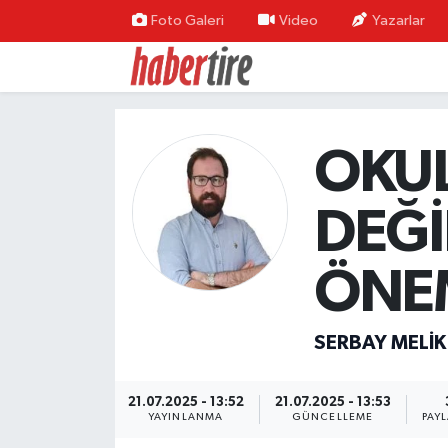
Foto Galeri
Video
Yazarlar
Tire Nöbetçi Eczaneler
Tire Hava Durumu
OKU
Tire Trafik Yoğunluk Haritası
DEĞİ
Süper Lig Puan Durumu ve Fikstür
ÖNE
Tüm Manşetler
Son Dakika Haberleri
SERBAY MELIK
Haber Arşivi
21.07.2025 - 13:52
21.07.2025 - 13:53
YAYINLANMA
GÜNCELLEME
PAY