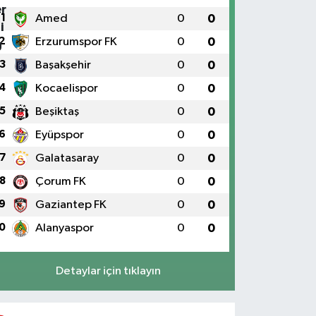
1
Amed
0
0
2
Erzurumspor FK
0
0
3
Başakşehir
0
0
4
Kocaelispor
0
0
5
Beşiktaş
0
0
6
Eyüpspor
0
0
7
Galatasaray
0
0
8
Çorum FK
0
0
9
Gaziantep FK
0
0
0
Alanyaspor
0
0
Detaylar için tıklayın