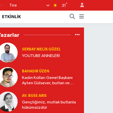
°
76
Tire
31
17
ETKİNLİK
01
02
Yazarlar
44
SERBAY MELIK GÜZEL
64
YOUTUBE ANNELERİ
BAHADIR ÜZEN
Kadın Kolları Genel Başkanı
Ayten Gülsever, butlan ve
Nasrettin Hoca
AV. BUSE ARIS
Gençliğimiz, mutlak butlanla
hükümsüzdür