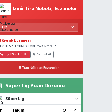
İzmir Tire Nöbetçi Eczaneler
Kıvrak Eczanesi
 EYLÜL MAH. YUNUS EMRE CAD. NO:31 A
0 (232) 511 59 09
Yol Tarifi Al
Tüm Nöbetçi Eczaneler
Süper Lig Puan Durumu
Süper Lig
#
Takım
O
P