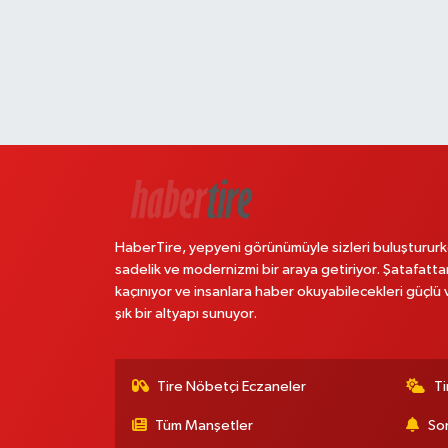
HaberTire, yepyeni görünümüyle sizleri buluştururk
sadelik ve modernizmi bir araya getiriyor. Şatafatta
kaçınıyor ve insanlara haber okuyabilecekleri güçlü 
şık bir altyapı sunuyor.
Tire Nöbetçi Eczaneler
Ti
Tüm Manşetler
Son