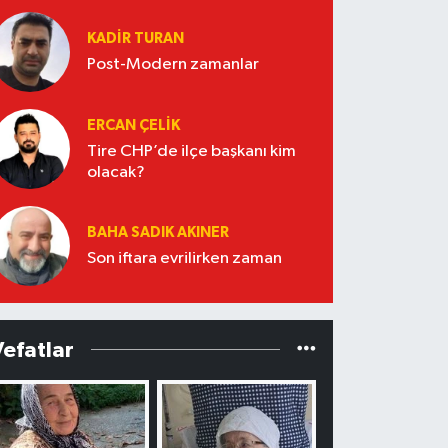
KADIR TURAN
Post-Modern zamanlar
ERCAN ÇELIK
Tire CHP’de ilçe başkanı kim
olacak?
BAHA SADIK AKINER
Son iftara evrilirken zaman
Vefatlar