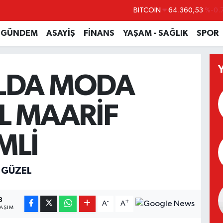
BITCOIN
64.360,53
%-0.
DOLAR
47,7069
%0.
GÜNDEM
ASAYİŞ
FİNANS
YAŞAM - SAĞLIK
SPOR
EURO
55,0265
%0.
STERLİN
64,1897
%0.
LDA MODA
GRAM ALTIN
6574.81
%1.
BİST100
13.887
%
L MAARİF
MLİ
 GÜZEL
3
-
+
A
A
LAŞIM