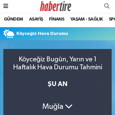
GÜNDEM
ASAYİŞ
FİNANS
YAŞAM - SAĞLIK
SP
Tire Nöbetçi Eczaneler
Tire Hava Durumu
Köyceğiz Hava Durumu
Tire Trafik Yoğunluk Haritası
Köyceğiz Bugün, Yarın ve 1
Süper Lig Puan Durumu ve Fikstür
Haftalık Hava Durumu Tahmini
Tüm Manşetler
ŞU AN
Son Dakika Haberleri
Haber Arşivi
Muğla