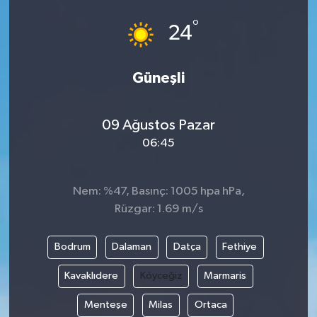
°
24
Güneşli
09 Ağustos Pazar
06:45
Nem: %47, Basınç: 1005 hpa hPa,
Rüzgar: 1.69 m/s
Bodrum
Dalaman
Datça
Fethiye
Kavaklıdere
Köyceğiz
Marmaris
Menteşe
Milas
Ortaca