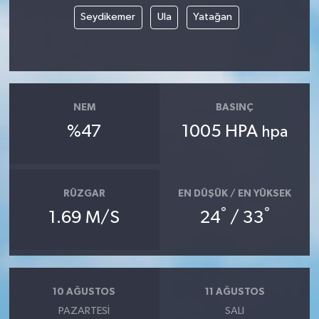
Seydikemer
Ula
Yatağan
NEM
BASINÇ
%47
1005 HPA
hpa
RÜZGAR
EN DÜŞÜK / EN YÜKSEK
°
°
1.69 M/S
24
/ 33
10 AĞUSTOS
11 AĞUSTOS
PAZARTESI
SALI