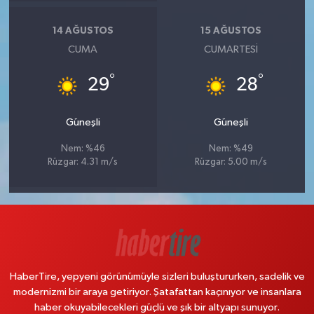
14 AĞUSTOS
15 AĞUSTOS
CUMA
CUMARTESI
°
°
29
28
Güneşli
Güneşli
Nem: %46
Nem: %49
Rüzgar: 4.31 m/s
Rüzgar: 5.00 m/s
HaberTire, yepyeni görünümüyle sizleri buluştururken, sadelik ve
modernizmi bir araya getiriyor. Şatafattan kaçınıyor ve insanlara
haber okuyabilecekleri güçlü ve şık bir altyapı sunuyor.