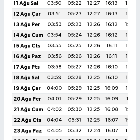
11 Ağu Sal
03:50
05:22
12:27
16:13
19:22
12 Ağu Çar
03:51
05:23
12:27
16:13
19:21
13 Ağu Per
03:53
05:23
12:26
16:12
19:20
14 Ağu Cum
03:54
05:24
12:26
16:12
19:18
15 Ağu Cts
03:55
05:25
12:26
16:11
19:17
16 Ağu Paz
03:56
05:26
12:26
16:11
19:16
17 Ağu Pts
03:58
05:27
12:26
16:10
19:15
18 Ağu Sal
03:59
05:28
12:25
16:10
19:13
19 Ağu Çar
04:00
05:29
12:25
16:09
19:12
20 Ağu Per
04:01
05:29
12:25
16:09
19:11
21 Ağu Cum
04:02
05:30
12:25
16:08
19:09
22 Ağu Cts
04:04
05:31
12:25
16:07
19:08
23 Ağu Paz
04:05
05:32
12:24
16:07
19:07