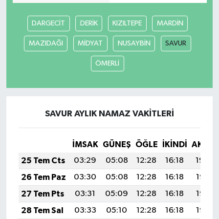
DARGECİT
DERİK
KIZILTEPE
MARDİN
MAZIDAĞI
MİDYAT
NUSAYBİN
SAVUR
ÖMERLİ
SAVUR AYLIK NAMAZ VAKITLERI
İMSAK
GÜNEŞ
ÖĞLE
İKINDI
AKŞA
25 Tem Cts
03:29
05:08
12:28
16:18
19:39
26 Tem Paz
03:30
05:08
12:28
16:18
19:38
27 Tem Pts
03:31
05:09
12:28
16:18
19:37
28 Tem Sal
03:33
05:10
12:28
16:18
19:36