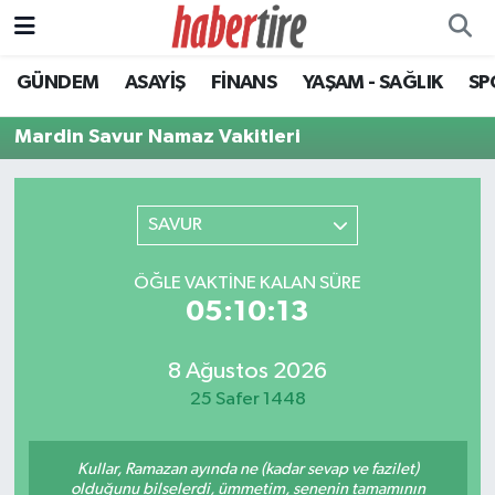
GÜNDEM
ASAYİŞ
FİNANS
YAŞAM - SAĞLIK
SP
Tire Nöbetçi Eczaneler
Mardin Savur Namaz Vakitleri
Tire Hava Durumu
Tire Trafik Yoğunluk Haritası
SAVUR
Süper Lig Puan Durumu ve Fikstür
ÖĞLE VAKTINE KALAN SÜRE
05:10:13
Tüm Manşetler
Son Dakika Haberleri
8 Ağustos 2026
25 Safer 1448
Haber Arşivi
Kullar, Ramazan ayında ne (kadar sevap ve fazilet)
olduğunu bilselerdi, ümmetim, senenin tamamının