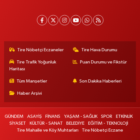
Tire Nöbetçi Eczaneler
Tire Hava Durumu
Tire Trafik Yoğunluk
Puan Durumu ve Fikstür
Haritası
Tüm Manşetler
Son Dakika Haberleri
Haber Arşivi
GÜNDEM
ASAYİŞ
FİNANS
YAŞAM - SAĞLIK
SPOR
ETKİNLİK
SİYASET
KÜLTÜR - SANAT
BELEDİYE
EĞİTİM - TEKNOLOJİ
Tire Mahalle ve Köy Muhtarları
Tire Nöbetçi Eczane