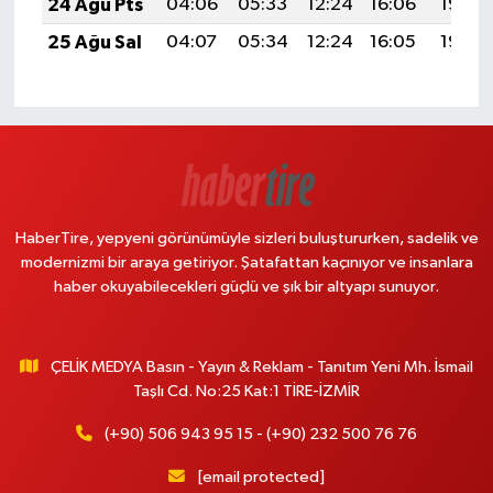
24 Ağu Pts
04:06
05:33
12:24
16:06
19:05
25 Ağu Sal
04:07
05:34
12:24
16:05
19:04
HaberTire, yepyeni görünümüyle sizleri buluştururken, sadelik ve
modernizmi bir araya getiriyor. Şatafattan kaçınıyor ve insanlara
haber okuyabilecekleri güçlü ve şık bir altyapı sunuyor.
ÇELİK MEDYA Basın - Yayın & Reklam - Tanıtım Yeni Mh. İsmail
Taşlı Cd. No:25 Kat:1 TİRE-İZMİR
(+90) 506 943 95 15 - (+90) 232 500 76 76
[email protected]