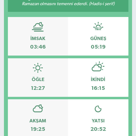
Ramazan olmasını temenni ederdi. (Hadis-i şerif)
İMSAK
GÜNEŞ
03:46
05:19
ÖĞLE
İKINDI
12:27
16:15
AKŞAM
YATSI
19:25
20:52