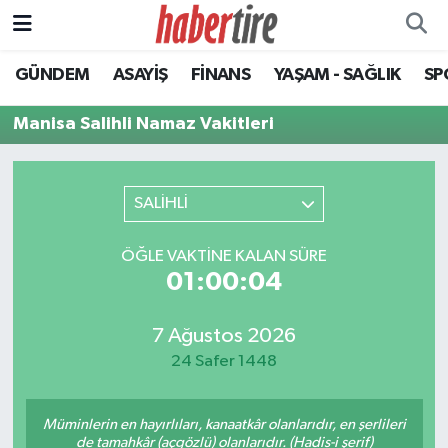
GÜNDEM
ASAYİŞ
FİNANS
YAŞAM - SAĞLIK
SP
Tire Nöbetçi Eczaneler
Manisa Salihli Namaz Vakitleri
Tire Hava Durumu
Tire Trafik Yoğunluk Haritası
SALİHLİ
Süper Lig Puan Durumu ve Fikstür
ÖĞLE VAKTINE KALAN SÜRE
01:00:04
Tüm Manşetler
Son Dakika Haberleri
7 Ağustos 2026
24 Safer 1448
Haber Arşivi
Müminlerin en hayırlıları, kanaatkâr olanlarıdır, en şerlileri
de tamahkâr (açgözlü) olanlarıdır. (Hadis-i şerif)