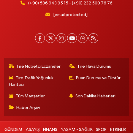
(+90) 506 943 95 15 - (+90) 232 500 76 76
[email protected]
Tire Nöbetçi Eczaneler
Tire Hava Durumu
Tire Trafik Yoğunluk
Puan Durumu ve Fikstür
Haritası
Tüm Manşetler
Son Dakika Haberleri
Haber Arşivi
GÜNDEM
ASAYİŞ
FİNANS
YAŞAM - SAĞLIK
SPOR
ETKİNLİK