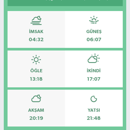
İMSAK
GÜNEŞ
04:32
06:07
ÖĞLE
İKINDI
13:18
17:07
AKŞAM
YATSI
20:19
21:48