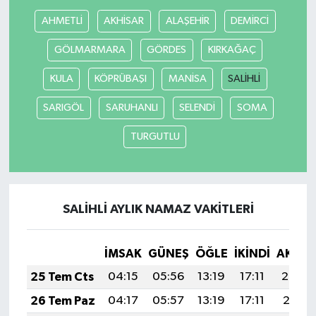
AHMETLİ
AKHİSAR
ALAŞEHİR
DEMİRCİ
GÖLMARMARA
GÖRDES
KIRKAĞAÇ
KULA
KÖPRÜBAŞI
MANİSA
SALİHLİ
SARIGÖL
SARUHANLI
SELENDİ
SOMA
TURGUTLU
SALİHLİ AYLIK NAMAZ VAKITLERI
İMSAK
GÜNEŞ
ÖĞLE
İKINDI
AKŞA
25 Tem Cts
04:15
05:56
13:19
17:11
20:32
26 Tem Paz
04:17
05:57
13:19
17:11
20:31