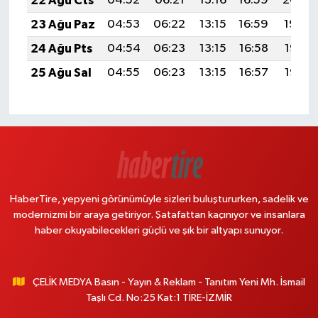
22 Ağu Cts
04:52
06:21
13:16
16:59
20:00
23 Ağu Paz
04:53
06:22
13:15
16:59
19:59
24 Ağu Pts
04:54
06:23
13:15
16:58
19:58
25 Ağu Sal
04:55
06:23
13:15
16:57
19:56
HaberTire, yepyeni görünümüyle sizleri buluştururken, sadelik ve
modernizmi bir araya getiriyor. Şatafattan kaçınıyor ve insanlara
haber okuyabilecekleri güçlü ve şık bir altyapı sunuyor.
ÇELİK MEDYA Basın - Yayın & Reklam - Tanıtım Yeni Mh. İsmail
Taşlı Cd. No:25 Kat:1 TİRE-İZMİR