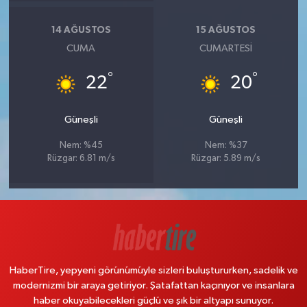
14 AĞUSTOS
15 AĞUSTOS
CUMA
CUMARTESI
°
°
22
20
Güneşli
Güneşli
Nem: %45
Nem: %37
Rüzgar: 6.81 m/s
Rüzgar: 5.89 m/s
HaberTire, yepyeni görünümüyle sizleri buluştururken, sadelik ve
modernizmi bir araya getiriyor. Şatafattan kaçınıyor ve insanlara
haber okuyabilecekleri güçlü ve şık bir altyapı sunuyor.