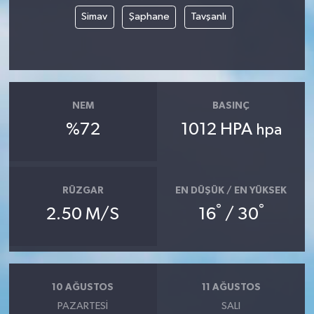
Simav
Şaphane
Tavşanlı
NEM
BASINÇ
%72
1012 HPA
hpa
RÜZGAR
EN DÜŞÜK / EN YÜKSEK
°
°
2.50 M/S
16
/ 30
10 AĞUSTOS
11 AĞUSTOS
PAZARTESI
SALI