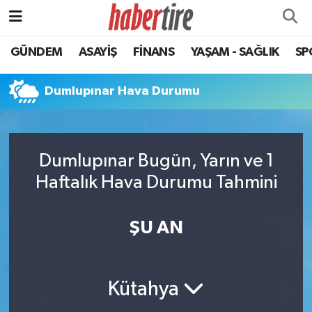
GÜNDEM
ASAYİŞ
FİNANS
YAŞAM - SAĞLIK
SP
Tire Nöbetçi Eczaneler
Tire Hava Durumu
Dumlupınar Hava Durumu
Tire Trafik Yoğunluk Haritası
Dumlupınar Bugün, Yarın ve 1
Süper Lig Puan Durumu ve Fikstür
Haftalık Hava Durumu Tahmini
Tüm Manşetler
ŞU AN
Son Dakika Haberleri
Haber Arşivi
Kütahya