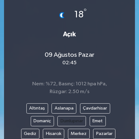
°
18
Açık
09 Ağustos Pazar
02:45
Nem: %72, Basınç: 1012 hpa hPa,
Rüzgar: 2.50 m/s
Altıntaş
Aslanapa
Çavdarhisar
Domaniç
Dumlupınar
Emet
Gediz
Hisarcık
Merkez
Pazarlar