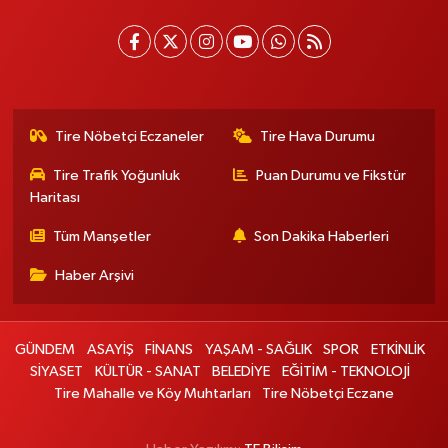
Tire Nöbetçi Eczaneler
Tire Hava Durumu
Tire Trafik Yoğunluk
Puan Durumu ve Fikstür
Haritası
Tüm Manşetler
Son Dakika Haberleri
Haber Arşivi
GÜNDEM
ASAYİŞ
FİNANS
YAŞAM - SAĞLIK
SPOR
ETKİNLİK
SİYASET
KÜLTÜR - SANAT
BELEDİYE
EĞİTİM - TEKNOLOJİ
Tire Mahalle ve Köy Muhtarları
Tire Nöbetçi Eczane