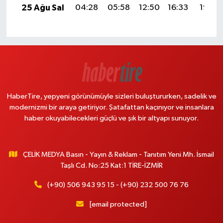
25 Ağu Sal
04:28
05:58
12:50
16:33
19:32
HaberTire, yepyeni görünümüyle sizleri buluştururken, sadelik ve
modernizmi bir araya getiriyor. Şatafattan kaçınıyor ve insanlara
haber okuyabilecekleri güçlü ve şık bir altyapı sunuyor.
ÇELİK MEDYA Basın - Yayın & Reklam - Tanıtım Yeni Mh. İsmail
Taşlı Cd. No:25 Kat:1 TİRE-İZMİR
(+90) 506 943 95 15 - (+90) 232 500 76 76
[email protected]