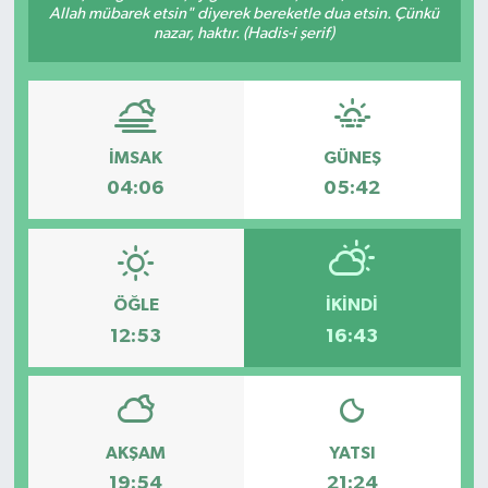
Allah mübarek etsin" diyerek bereketle dua etsin. Çünkü
nazar, haktır. (Hadis-i şerif)
İMSAK
GÜNEŞ
04:06
05:42
ÖĞLE
İKINDI
12:53
16:43
AKŞAM
YATSI
19:54
21:24