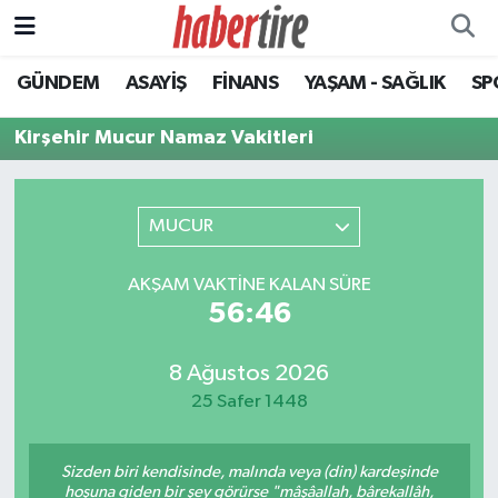
GÜNDEM
ASAYİŞ
FİNANS
YAŞAM - SAĞLIK
SP
Tire Nöbetçi Eczaneler
Kirşehir Mucur Namaz Vakitleri
Tire Hava Durumu
Tire Trafik Yoğunluk Haritası
MUCUR
Süper Lig Puan Durumu ve Fikstür
AKŞAM VAKTINE KALAN SÜRE
56:46
Tüm Manşetler
Son Dakika Haberleri
8 Ağustos 2026
25 Safer 1448
Haber Arşivi
Sizden biri kendisinde, malında veya (din) kardeşinde
hoşuna giden bir şey görürse "mâşâallah, bârekallâh,