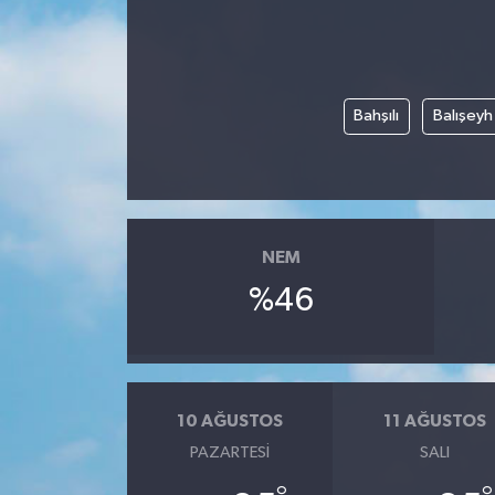
Bahşılı
Balışeyh
NEM
%46
10 AĞUSTOS
11 AĞUSTOS
PAZARTESI
SALI