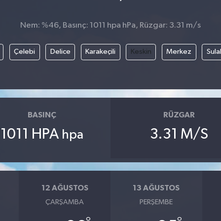
Nem: %46, Basınç: 1011 hpa hPa, Rüzgar: 3.31 m/s
Çelebi
Delice
Karakeçili
Keskin
Merkez
Sula
BASINÇ
RÜZGAR
1011 HPA
3.31 M/S
hpa
12 AĞUSTOS
13 AĞUSTOS
ÇARŞAMBA
PERŞEMBE