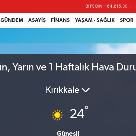
BITCOIN
64.815,30
%-0
DOLAR
47,7436
%0.
GÜNDEM
ASAYİŞ
FİNANS
YAŞAM - SAĞLIK
SPOR
EURO
55,2510
%0.
STERLİN
64,4811
%0.
GRAM ALTIN
6660.55
BİST100
13.779
%-
n, Yarın ve 1 Haftalık Hava Du
Kırıkkale
°
24
Güneşli