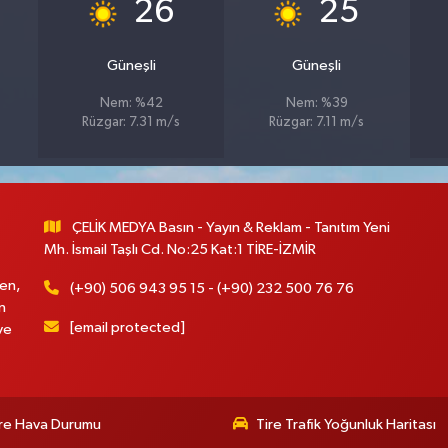
°
°
26
25
Güneşli
Güneşli
Nem: %42
Nem: %39
Rüzgar: 7.31 m/s
Rüzgar: 7.11 m/s
ÇELİK MEDYA Basın - Yayın & Reklam - Tanıtım Yeni
Mh. İsmail Taşlı Cd. No:25 Kat:1 TİRE-İZMİR
en,
(+90) 506 943 95 15 - (+90) 232 500 76 76
n
[email protected]
ve
re Hava Durumu
Tire Trafik Yoğunluk Haritası