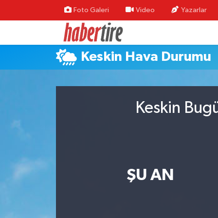
Foto Galeri
Video
Yazarlar
Tire Nöbetçi Eczaneler
Keskin Hava Durumu
Tire Hava Durumu
Tire Trafik Yoğunluk Haritası
Keskin Bugü
Süper Lig Puan Durumu ve Fikstür
Tüm Manşetler
Son Dakika Haberleri
ŞU AN
Haber Arşivi