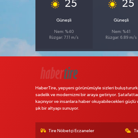
°
°
25
25
Güneşli
Güneşli
Nem: %40
Nem: %41
Rüzgar: 7.11 m/s
Rüzgar: 6.89 m/s
HaberTire, yepyeni görünümüyle sizleri buluştururk
sadelik ve modernizmi bir araya getiriyor. Şatafatta
kaçınıyor ve insanlara haber okuyabilecekleri güçlü 
şık bir altyapı sunuyor.
Tire Nöbetçi Eczaneler
Ti