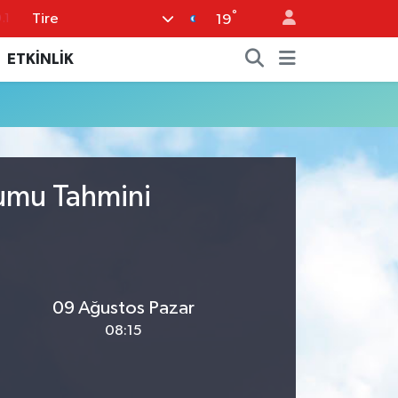
°
Tire
.1
19
18
ETKİNLİK
32
38
%0
14
rumu Tahmini
09 Ağustos Pazar
08:15