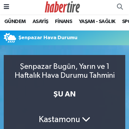
GÜNDEM
ASAYİŞ
FİNANS
YAŞAM - SAĞLIK
SP
Tire Nöbetçi Eczaneler
Tire Hava Durumu
Şenpazar Hava Durumu
Tire Trafik Yoğunluk Haritası
Şenpazar Bugün, Yarın ve 1
Süper Lig Puan Durumu ve Fikstür
Haftalık Hava Durumu Tahmini
Tüm Manşetler
ŞU AN
Son Dakika Haberleri
Haber Arşivi
Kastamonu