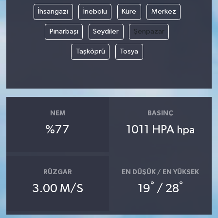
İhsangazi
İnebolu
Küre
Merkez
Pınarbaşı
Seydiler
Şenpazar
Taşköprü
Tosya
NEM
BASINÇ
%77
1011 HPA
hpa
RÜZGAR
EN DÜŞÜK / EN YÜKSEK
°
°
3.00 M/S
19
/ 28