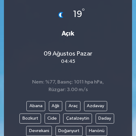
°
19
Açık
09 Ağustos Pazar
04:45
Nem: %77, Basınç: 1011 hpa hPa,
Rüzgar: 3.00 m/s
Abana
Ağlı
Araç
Azdavay
Bozkurt
Cide
Çatalzeytin
Daday
Devrekani
Doğanyurt
Hanönü