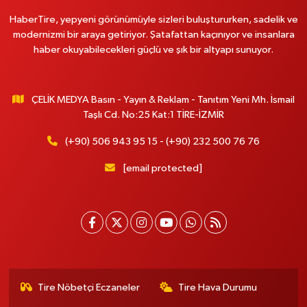
HaberTire, yepyeni görünümüyle sizleri buluştururken, sadelik ve
modernizmi bir araya getiriyor. Şatafattan kaçınıyor ve insanlara
haber okuyabilecekleri güçlü ve şık bir altyapı sunuyor.
ÇELİK MEDYA Basın - Yayın & Reklam - Tanıtım Yeni Mh. İsmail
Taşlı Cd. No:25 Kat:1 TİRE-İZMİR
(+90) 506 943 95 15 - (+90) 232 500 76 76
[email protected]
Tire Nöbetçi Eczaneler
Tire Hava Durumu