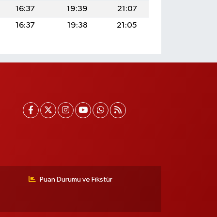
16:37
19:39
21:07
16:37
19:38
21:05
Puan Durumu ve Fikstür