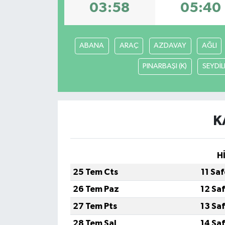
03:58
05:40
ABANA
ARAÇ
AZDAVAY
AĞLI
PINARBAŞI (K)
SEYDİL
K
H
25 Tem Cts
11 Sa
26 Tem Paz
12 Sa
27 Tem Pts
13 Sa
28 Tem Sal
14 Sa