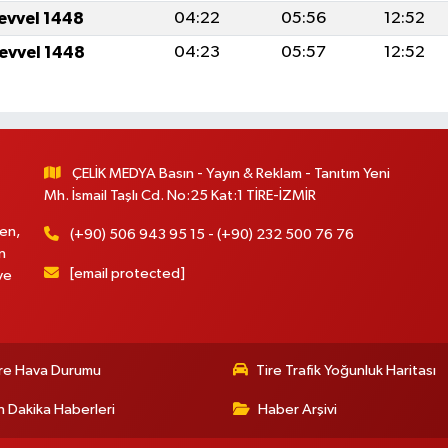
levvel 1448
04:22
05:56
12:52
levvel 1448
04:23
05:57
12:52
ÇELİK MEDYA Basın - Yayın & Reklam - Tanıtım Yeni
Mh. İsmail Taşlı Cd. No:25 Kat:1 TİRE-İZMİR
en,
(+90) 506 943 95 15 - (+90) 232 500 76 76
n
[email protected]
ve
re Hava Durumu
Tire Trafik Yoğunluk Haritası
 Dakika Haberleri
Haber Arşivi