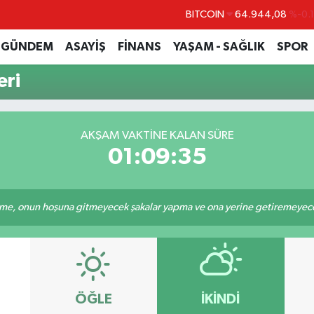
BITCOIN
64.944,08
%-0.
DOLAR
47,7436
%0.
GÜNDEM
ASAYİŞ
FİNANS
YAŞAM - SAĞLIK
SPOR
EURO
55,2510
%0.
ri
STERLİN
64,4811
%0.
GRAM ALTIN
6660.55
%0.
AKŞAM VAKTINE KALAN SÜRE
BİST100
13.779
%-
01:09:35
e, onun hoşuna gitmeyecek şakalar yapma ve ona yerine getiremeyeceği
ÖĞLE
İKINDI