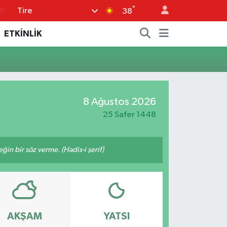
°
Tire
18
38
18
ETKİNLİK
32
38
03
8 Ağustos 2026
14
25 Safer 1448
n bir söz verme. (Hadis-i şerif)
AKŞAM
YATSI