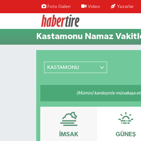
Foto Galeri
Video
Yazarlar
Tire Nöbetçi Eczaneler
Kastamonu Namaz Vakitle
Tire Hava Durumu
Tire Trafik Yoğunluk Haritası
KASTAMONU
Süper Lig Puan Durumu ve Fikstür
Tüm Manşetler
(Mümin) kardeşinle münakaşa etm
Son Dakika Haberleri
Haber Arşivi
İMSAK
GÜNEŞ