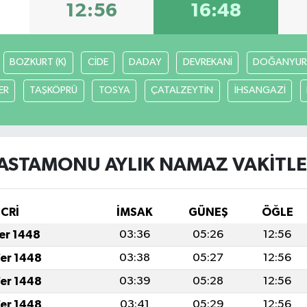
12:56
16:48
BOZKURT (K)
CİDE
DADAY
DEVREKANİ
DOĞANYUR
ER
TAŞKÖPRÜ
TOSYA
ÇATALZEYTİN
İHSANGAZİ
ASTAMONU AYLIK NAMAZ VAKITLE
İCRİ
İMSAK
GÜNEŞ
ÖĞLE
fer 1448
03:36
05:26
12:56
fer 1448
03:38
05:27
12:56
fer 1448
03:39
05:28
12:56
fer 1448
03:41
05:29
12:56