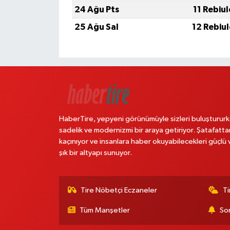
24 Ağu Pts
11 Rebiu
25 Ağu Sal
12 Rebiu
HaberTire, yepyeni görünümüyle sizleri buluştururk
sadelik ve modernizmi bir araya getiriyor. Şatafatta
kaçınıyor ve insanlara haber okuyabilecekleri güçlü 
şık bir altyapı sunuyor.
Tire Nöbetçi Eczaneler
Ti
Tüm Manşetler
Son