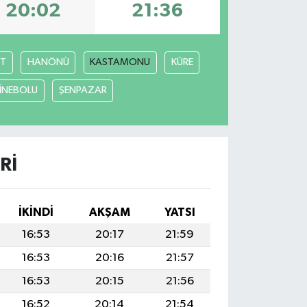
20:02
21:36
T
HANÖNÜ
KASTAMONU
KÜRE
İNEBOLU
ŞENPAZAR
RI
İKINDI
AKŞAM
YATSI
16:53
20:17
21:59
16:53
20:16
21:57
16:53
20:15
21:56
16:52
20:14
21:54