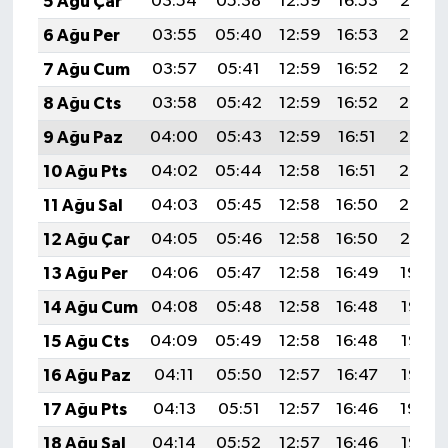
5 Ağu Çar
03:54
05:38
12:59
16:53
20:10
6 Ağu Per
03:55
05:40
12:59
16:53
20:08
7 Ağu Cum
03:57
05:41
12:59
16:52
20:07
8 Ağu Cts
03:58
05:42
12:59
16:52
20:06
9 Ağu Paz
04:00
05:43
12:59
16:51
20:05
10 Ağu Pts
04:02
05:44
12:58
16:51
20:03
11 Ağu Sal
04:03
05:45
12:58
16:50
20:02
12 Ağu Çar
04:05
05:46
12:58
16:50
20:01
13 Ağu Per
04:06
05:47
12:58
16:49
19:59
14 Ağu Cum
04:08
05:48
12:58
16:48
19:58
15 Ağu Cts
04:09
05:49
12:58
16:48
19:56
16 Ağu Paz
04:11
05:50
12:57
16:47
19:55
17 Ağu Pts
04:13
05:51
12:57
16:46
19:54
18 Ağu Sal
04:14
05:52
12:57
16:46
19:52