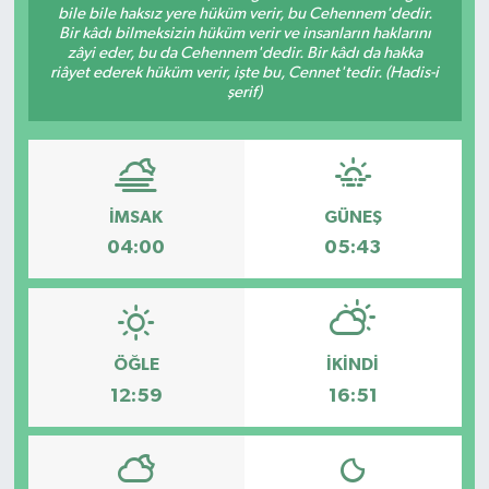
bile bile haksız yere hüküm verir, bu Cehennem'dedir.
Bir kâdı bilmeksizin hüküm verir ve insanların haklarını
zâyi eder, bu da Cehennem'dedir. Bir kâdı da hakka
riâyet ederek hüküm verir, işte bu, Cennet'tedir. (Hadis-i
şerif)
İMSAK
GÜNEŞ
04:00
05:43
ÖĞLE
İKINDI
12:59
16:51