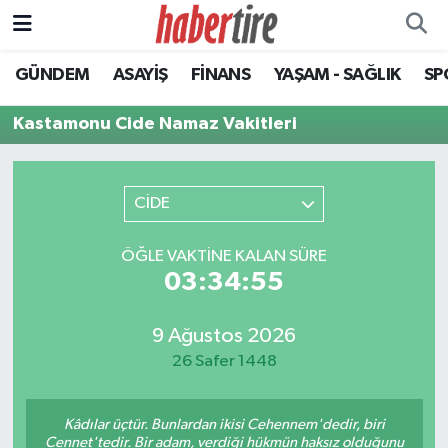
GÜNDEM
ASAYİŞ
FİNANS
YAŞAM - SAĞLIK
SP
Tire Nöbetçi Eczaneler
Kastamonu Cide Namaz Vakitleri
Tire Hava Durumu
Tire Trafik Yoğunluk Haritası
CİDE
Süper Lig Puan Durumu ve Fikstür
ÖĞLE VAKTINE KALAN SÜRE
03:34:55
Tüm Manşetler
Son Dakika Haberleri
9 Ağustos 2026
26 Safer 1448
Haber Arşivi
Kâdılar üçtür. Bunlardan ikisi Cehennem'dedir, biri
Cennet'tedir. Bir adam, verdiği hükmün haksız olduğunu