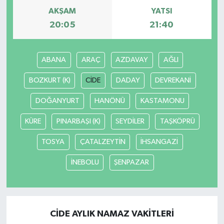
AKŞAM
YATSI
20:05
21:40
ABANA
ARAÇ
AZDAVAY
AĞLI
BOZKURT (K)
CİDE
DADAY
DEVREKANİ
DOĞANYURT
HANÖNÜ
KASTAMONU
KÜRE
PINARBAŞI (K)
SEYDİLER
TAŞKÖPRÜ
TOSYA
ÇATALZEYTİN
İHSANGAZİ
İNEBOLU
ŞENPAZAR
CİDE AYLIK NAMAZ VAKITLERI