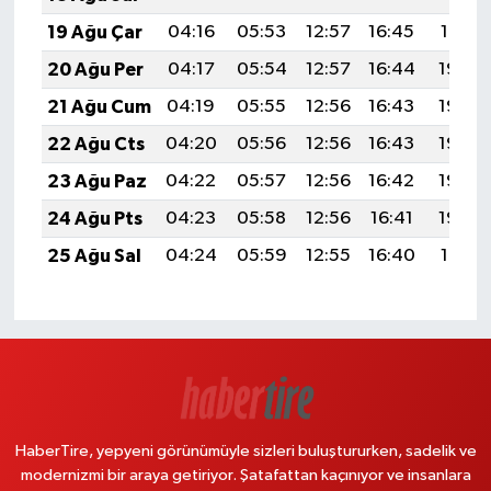
19 Ağu Çar
04:16
05:53
12:57
16:45
19:51
20 Ağu Per
04:17
05:54
12:57
16:44
19:49
21 Ağu Cum
04:19
05:55
12:56
16:43
19:48
22 Ağu Cts
04:20
05:56
12:56
16:43
19:46
23 Ağu Paz
04:22
05:57
12:56
16:42
19:45
24 Ağu Pts
04:23
05:58
12:56
16:41
19:43
25 Ağu Sal
04:24
05:59
12:55
16:40
19:41
HaberTire, yepyeni görünümüyle sizleri buluştururken, sadelik ve
modernizmi bir araya getiriyor. Şatafattan kaçınıyor ve insanlara