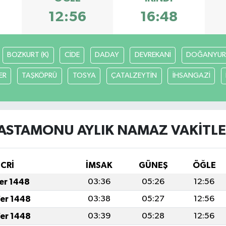
12:56
16:48
BOZKURT (K)
CİDE
DADAY
DEVREKANİ
DOĞANYUR
ER
TAŞKÖPRÜ
TOSYA
ÇATALZEYTİN
İHSANGAZİ
ASTAMONU AYLIK NAMAZ VAKITLE
İCRİ
İMSAK
GÜNEŞ
ÖĞLE
fer 1448
03:36
05:26
12:56
fer 1448
03:38
05:27
12:56
fer 1448
03:39
05:28
12:56