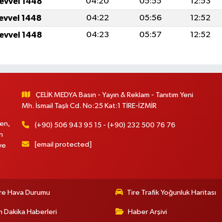
levvel 1448
04:20
05:55
12:53
levvel 1448
04:22
05:56
12:52
levvel 1448
04:23
05:57
12:52
ÇELİK MEDYA Basın - Yayın & Reklam - Tanıtım Yeni
Mh. İsmail Taşlı Cd. No:25 Kat:1 TİRE-İZMİR
en,
(+90) 506 943 95 15 - (+90) 232 500 76 76
n
[email protected]
ve
re Hava Durumu
Tire Trafik Yoğunluk Haritası
 Dakika Haberleri
Haber Arşivi