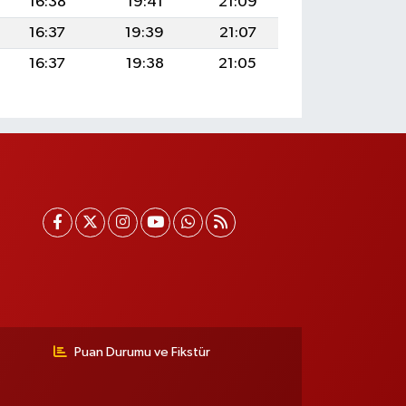
16:38
19:41
21:09
16:37
19:39
21:07
16:37
19:38
21:05
Puan Durumu ve Fikstür