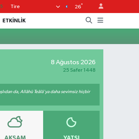
°
Tire
35
26
18
ETKİNLİK
32
38
03
8 Ağustos 2026
14
25 Safer 1448
ıdan da, Allâhü Teâlâ'ya daha sevimsiz hiçbir
AKŞAM
YATSI