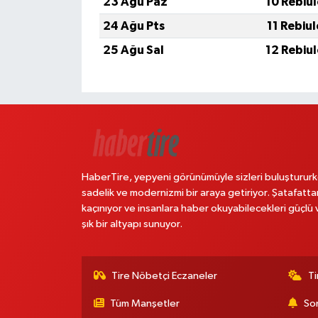
23 Ağu Paz
10 Rebiu
24 Ağu Pts
11 Rebiu
25 Ağu Sal
12 Rebiu
HaberTire, yepyeni görünümüyle sizleri buluştururk
sadelik ve modernizmi bir araya getiriyor. Şatafatta
kaçınıyor ve insanlara haber okuyabilecekleri güçlü 
şık bir altyapı sunuyor.
Tire Nöbetçi Eczaneler
Ti
Tüm Manşetler
Son