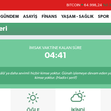
BITCOIN
64.998,24
%0.
DOLAR
47,7436
%0.
GÜNDEM
ASAYİŞ
FİNANS
YAŞAM - SAĞLIK
SPOR
EURO
55,2510
%0.
ri
STERLİN
64,4811
%0.
GRAM ALTIN
6660.55
%0.
İMSAK VAKTINE KALAN SÜRE
BİST100
13.779
%-
04:41
lâ'ya daha sevimli hiçbir kimse yoktur. Günah işlemeye devam eden yaşl
kimse yoktur. (Hadis-i şerif)
ÖĞLE
İKINDI