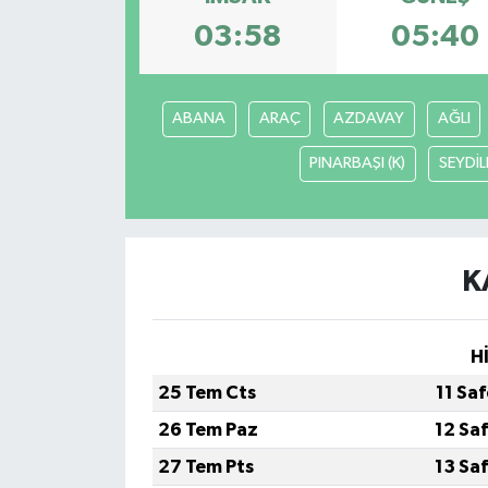
03:58
05:40
ABANA
ARAÇ
AZDAVAY
AĞLI
PINARBAŞI (K)
SEYDİL
K
H
25 Tem Cts
11 Sa
26 Tem Paz
12 Sa
27 Tem Pts
13 Sa