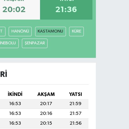
20:02
21:36
T
HANÖNÜ
KASTAMONU
KÜRE
İNEBOLU
ŞENPAZAR
RI
İKINDI
AKŞAM
YATSI
16:53
20:17
21:59
16:53
20:16
21:57
16:53
20:15
21:56