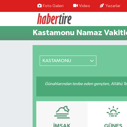
Foto Galeri
Video
Yazarlar
Tire Nöbetçi Eczaneler
Kastamonu Namaz Vakitle
Tire Hava Durumu
Tire Trafik Yoğunluk Haritası
KASTAMONU
Süper Lig Puan Durumu ve Fikstür
Tüm Manşetler
Günahlarından tevbe eden gençten, Allâhü Teâ
Son Dakika Haberleri
Haber Arşivi
İMSAK
GÜNEŞ