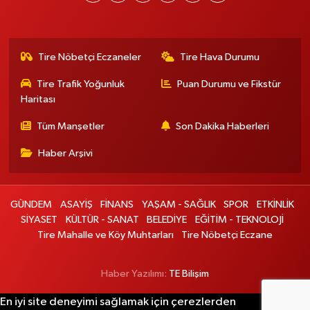
Tire Nöbetçi Eczaneler
Tire Hava Durumu
Tire Trafik Yoğunluk
Puan Durumu ve Fikstür
Haritası
Tüm Manşetler
Son Dakika Haberleri
Haber Arşivi
GÜNDEM
ASAYİŞ
FİNANS
YAŞAM - SAĞLIK
SPOR
ETKİNLİK
SİYASET
KÜLTÜR - SANAT
BELEDİYE
EĞİTİM - TEKNOLOJİ
Tire Mahalle ve Köy Muhtarları
Tire Nöbetçi Eczane
Haber Yazılımı:
TE Bilişim
En iyi site deneyimi sağlamak için çerezlerden