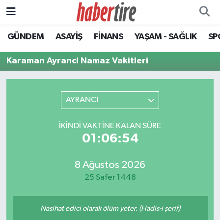
GÜNDEM
ASAYİŞ
FİNANS
YAŞAM - SAĞLIK
SP
Tire Nöbetçi Eczaneler
Karaman Ayranci Namaz Vakitleri
Tire Hava Durumu
Tire Trafik Yoğunluk Haritası
AYRANCI
Süper Lig Puan Durumu ve Fikstür
İKINDI VAKTINE KALAN SÜRE
01:06:54
Tüm Manşetler
Son Dakika Haberleri
8 Ağustos 2026
25 Safer 1448
Haber Arşivi
Nasihat edici olarak ölüm yeter. (Hadis-i şerif)