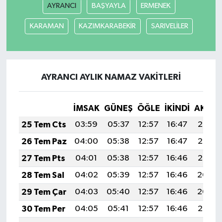
AYRANCI
BAŞYAYLA
ERMENEK
KARAMAN
KAZIMKARABEKİR
SARIVELİLER
AYRANCI AYLIK NAMAZ VAKITLERI
İMSAK
GÜNEŞ
ÖĞLE
İKINDI
AKŞA
25 Tem Cts
03:59
05:37
12:57
16:47
20:07
26 Tem Paz
04:00
05:38
12:57
16:47
20:06
27 Tem Pts
04:01
05:38
12:57
16:46
20:05
28 Tem Sal
04:02
05:39
12:57
16:46
20:04
29 Tem Çar
04:03
05:40
12:57
16:46
20:04
30 Tem Per
04:05
05:41
12:57
16:46
20:03