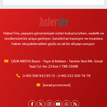
HaberTire, yepyeni görünümüyle sizleri buluştururken, sadelik ve
modernizmi bir araya getiriyor. Şatafattan kaçınıyor ve insanlara
haber okuyabilecekleri güçlü ve şık bir altyapı sunuyor.
ÇELİK MEDYA Basın - Yayın & Reklam - Tanıtım Yeni Mh. İsmail
Taşlı Cd. No:25 Kat:1 TİRE-İZMİR
(+90) 506 943 95 15 - (+90) 232 500 76 76
[email protected]