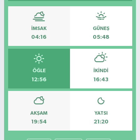
İMSAK
GÜNEŞ
04:16
05:48
ÖĞLE
İKINDI
12:56
16:43
AKŞAM
YATSI
19:54
21:20