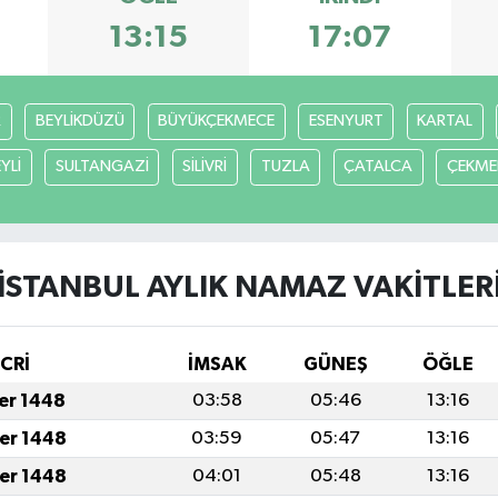
13:15
17:07
R
BEYLİKDÜZÜ
BÜYÜKÇEKMECE
ESENYURT
KARTAL
YLİ
SULTANGAZİ
SİLİVRİ
TUZLA
ÇATALCA
ÇEKME
İSTANBUL AYLIK NAMAZ VAKITLER
İCRİ
İMSAK
GÜNEŞ
ÖĞLE
fer 1448
03:58
05:46
13:16
fer 1448
03:59
05:47
13:16
fer 1448
04:01
05:48
13:16