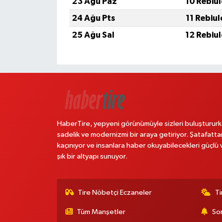
23 Ağu Paz
10 Rebiu
24 Ağu Pts
11 Rebiu
25 Ağu Sal
12 Rebiu
HaberTire, yepyeni görünümüyle sizleri buluştururk
sadelik ve modernizmi bir araya getiriyor. Şatafatta
kaçınıyor ve insanlara haber okuyabilecekleri güçlü 
şık bir altyapı sunuyor.
Tire Nöbetçi Eczaneler
Ti
Tüm Manşetler
Son