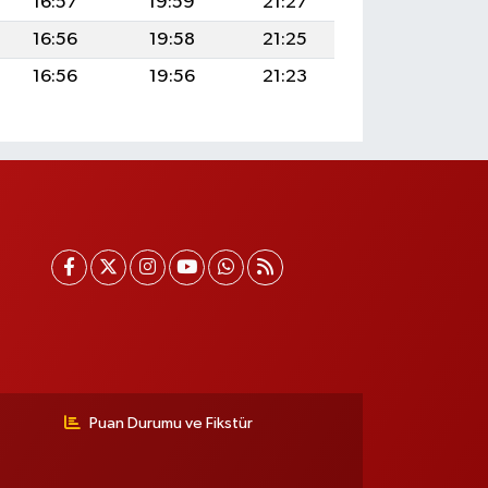
16:57
19:59
21:27
16:56
19:58
21:25
16:56
19:56
21:23
Puan Durumu ve Fikstür