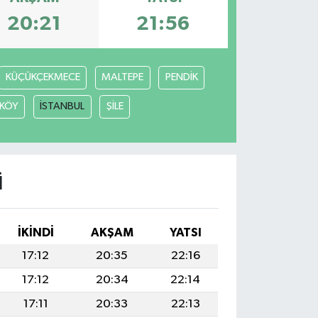
20:21
21:56
KÜÇÜKÇEKMECE
MALTEPE
PENDİK
KÖY
İSTANBUL
ŞİLE
I
İKINDI
AKŞAM
YATSI
17:12
20:35
22:16
17:12
20:34
22:14
17:11
20:33
22:13