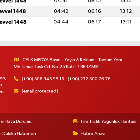
levvel 1448
04:41
06:15
13:12
levvel 1448
04:42
06:16
13:12
levvel 1448
04:44
06:17
13:11
ÇELİK MEDYA Basın - Yayın & Reklam - Tanıtım Yeni
Mh. İsmail Taşlı Cd. No:25 Kat:1 TİRE-İZMİR
en,
(+90) 506 943 95 15 - (+90) 232 500 76 76
n
[email protected]
ve
re Hava Durumu
Tire Trafik Yoğunluk Haritası
 Dakika Haberleri
Haber Arşivi