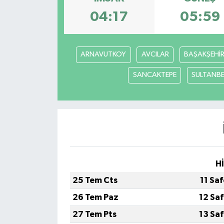
04:17
05:59
ARNAVUTKOY
AVCILAR
BAŞAKŞEHİ
SANCAKTEPE
SULTANBE
H
25 Tem Cts
11 Sa
26 Tem Paz
12 Sa
27 Tem Pts
13 Sa