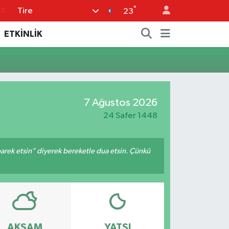
°
Tire
63
23
0
ETKİNLİK
08
0
5
7 Ağustos 2026
0
24 Safer 1448
arek etsin" diyerek bereketle dua etsin. Çünkü
AKŞAM
YATSI