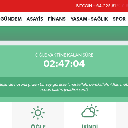
BITCOIN
64.225,61
%-0.
DOLAR
47,6704
%
GÜNDEM
ASAYİŞ
FİNANS
YAŞAM - SAĞLIK
SPOR
EURO
55,0406
%-0.
STERLİN
64,2143
%
GRAM ALTIN
6510.40
%0.4
ÖĞLE VAKTINE KALAN SÜRE
BİST100
13.799
%7
02:47:04
rdeşinde hoşuna giden bir şey görürse "mâşâallah, bârekallâh, Allah müb
nazar, haktır. (Hadis-i şerif)
ÖĞLE
İKINDI