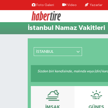
Foto Galeri
Video
Yazarlar
Tire Nöbetçi Eczaneler
İstanbul Namaz Vakitleri
Tire Hava Durumu
Tire Trafik Yoğunluk Haritası
İSTANBUL
Süper Lig Puan Durumu ve Fikstür
Tüm Manşetler
Sizden biri kendisinde, malında veya (din) ka
Son Dakika Haberleri
Haber Arşivi
İMSAK
GÜNEŞ