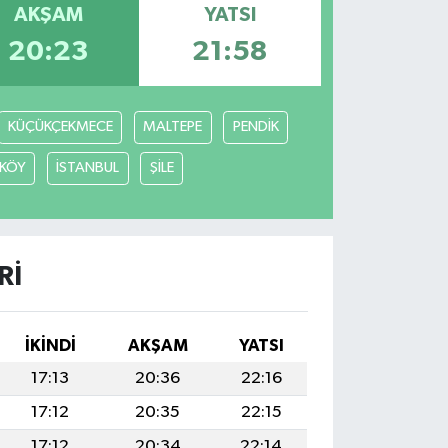
AKŞAM
YATSI
20:23
21:58
KÜÇÜKÇEKMECE
MALTEPE
PENDİK
KÖY
İSTANBUL
ŞİLE
RI
İKINDI
AKŞAM
YATSI
17:13
20:36
22:16
17:12
20:35
22:15
17:12
20:34
22:14