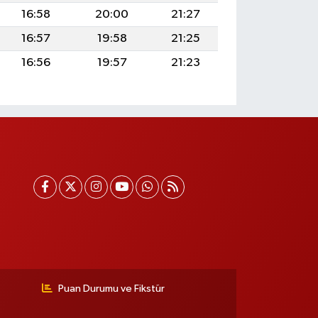
16:58
20:00
21:27
16:57
19:58
21:25
16:56
19:57
21:23
Puan Durumu ve Fikstür