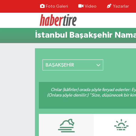
Foto Galeri
Video
Yazarlar
Tire Nöbetçi Eczaneler
İstanbul Başakşehir Nama
Tire Hava Durumu
Tire Trafik Yoğunluk Haritası
BAŞAKŞEHİR
Süper Lig Puan Durumu ve Fikstür
Tüm Manşetler
Onlar (kâfirler) orada şöyle feryad ederler: 
(Onlara şöyle denilir:) "Size, düşünecek bir
Son Dakika Haberleri
Haber Arşivi