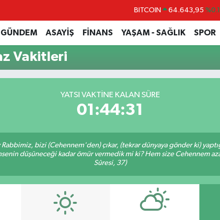
BITCOIN
64.643,95
%0.
DOLAR
47,6006
%0.
GÜNDEM
ASAYİŞ
FİNANS
YAŞAM - SAĞLIK
SPOR
EURO
55,0250
%0.
z Vakitleri
STERLİN
64,2398
%0
GRAM ALTIN
6513.94
%0.
YATSI VAKTINE KALAN SÜRE
BİST100
13.799
%7
01:44:31
Ey Rabbimiz, bizi (Cehennem'den) çıkar, (tekrar dünyaya gönder ki) yapt
 kimsenin düşüneceği kadar ömür vermedik mi ki? Hem size Cehennem azâ
Sûresi, 37)