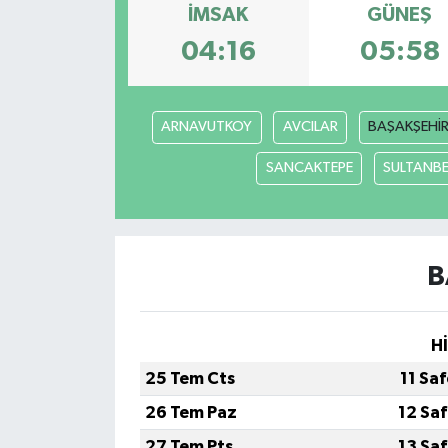
İMSAK
GÜNEŞ
04:16
05:58
ARNAVUTKOY
AVCILAR
BAŞAKŞEHİ
SANCAKTEPE
SULTANBE
B
H
25 Tem Cts
11 Sa
26 Tem Paz
12 Sa
27 Tem Pts
13 Sa