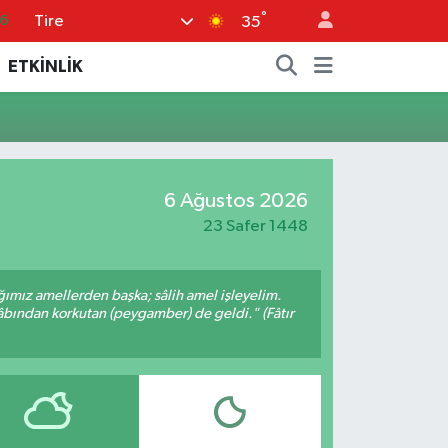
°
Tire
16
35
06
ETKİNLİK
02
.2
32
6 Ağustos 2026
0
23 Safer 1448
ığımız amellerden başka; sâlih amel işleyelim.
bından korkutan (peygamber) de geldi." (Fâtır