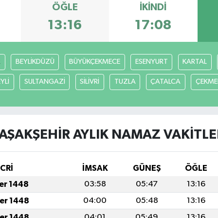
ÖĞLE
İKINDI
13:16
17:08
R
BEYLİKDÜZÜ
BÜYÜKÇEKMECE
ESENYURT
KARTAL
YLİ
SULTANGAZİ
SİLİVRİ
TUZLA
ÇATALCA
ÇEKME
AŞAKŞEHİR AYLIK NAMAZ VAKITLE
İCRİ
İMSAK
GÜNEŞ
ÖĞLE
fer 1448
03:58
05:47
13:16
fer 1448
04:00
05:48
13:16
fer 1448
04:01
05:49
13:16