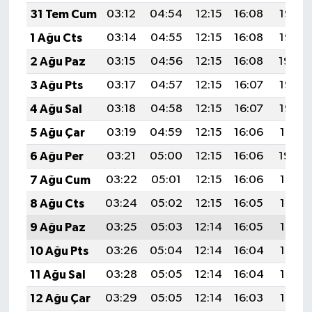
31 Tem Cum
03:12
04:54
12:15
16:08
19:26
1 Ağu Cts
03:14
04:55
12:15
16:08
19:25
2 Ağu Paz
03:15
04:56
12:15
16:08
19:24
3 Ağu Pts
03:17
04:57
12:15
16:07
19:23
4 Ağu Sal
03:18
04:58
12:15
16:07
19:22
5 Ağu Çar
03:19
04:59
12:15
16:06
19:21
6 Ağu Per
03:21
05:00
12:15
16:06
19:20
7 Ağu Cum
03:22
05:01
12:15
16:06
19:19
8 Ağu Cts
03:24
05:02
12:15
16:05
19:17
9 Ağu Paz
03:25
05:03
12:14
16:05
19:16
10 Ağu Pts
03:26
05:04
12:14
16:04
19:15
11 Ağu Sal
03:28
05:05
12:14
16:04
19:14
12 Ağu Çar
03:29
05:05
12:14
16:03
19:13