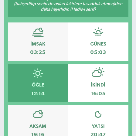
(bahşedilip senin de onları fakirlere tasadduk etmen)den
daha hayırlıdır. (Hadis-i şerif)
İMSAK
GÜNEŞ
03:25
05:03
ÖĞLE
İKINDI
12:14
16:05
AKŞAM
YATSI
19:16
20:47