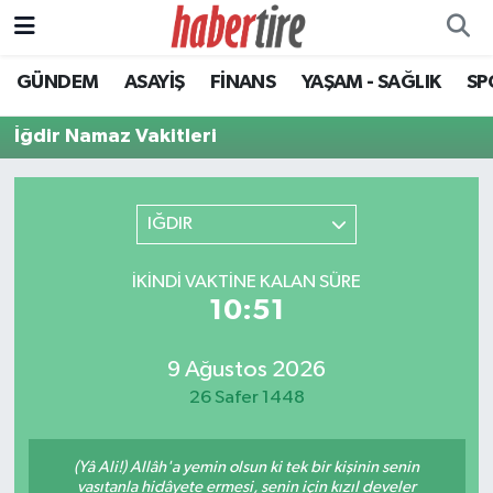
GÜNDEM
ASAYİŞ
FİNANS
YAŞAM - SAĞLIK
SP
Tire Nöbetçi Eczaneler
İğdir Namaz Vakitleri
Tire Hava Durumu
Tire Trafik Yoğunluk Haritası
IĞDIR
Süper Lig Puan Durumu ve Fikstür
İKINDI VAKTINE KALAN SÜRE
10:51
Tüm Manşetler
Son Dakika Haberleri
9 Ağustos 2026
26 Safer 1448
Haber Arşivi
(Yâ Ali!) Allâh'a yemin olsun ki tek bir kişinin senin
vasıtanla hidâyete ermesi, senin için kızıl develer