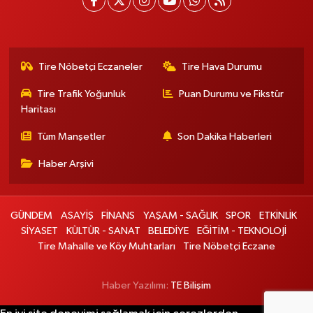
Tire Nöbetçi Eczaneler
Tire Hava Durumu
Tire Trafik Yoğunluk
Puan Durumu ve Fikstür
Haritası
Tüm Manşetler
Son Dakika Haberleri
Haber Arşivi
GÜNDEM
ASAYİŞ
FİNANS
YAŞAM - SAĞLIK
SPOR
ETKİNLİK
SİYASET
KÜLTÜR - SANAT
BELEDİYE
EĞİTİM - TEKNOLOJİ
Tire Mahalle ve Köy Muhtarları
Tire Nöbetçi Eczane
Haber Yazılımı:
TE Bilişim