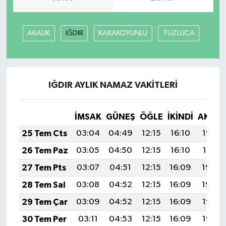
ARALIK
IĞDIR
KARAKOYUNLU
TUZLUCA
IĞDIR AYLIK NAMAZ VAKITLERI
İMSAK
GÜNEŞ
ÖĞLE
İKINDI
AKŞA
25 Tem Cts
03:04
04:49
12:15
16:10
19:32
26 Tem Paz
03:05
04:50
12:15
16:10
19:31
27 Tem Pts
03:07
04:51
12:15
16:09
19:30
28 Tem Sal
03:08
04:52
12:15
16:09
19:29
29 Tem Çar
03:09
04:52
12:15
16:09
19:28
30 Tem Per
03:11
04:53
12:15
16:09
19:27