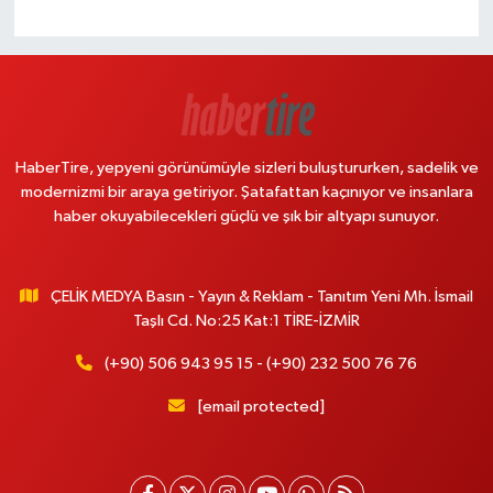
HaberTire, yepyeni görünümüyle sizleri buluştururken, sadelik ve
modernizmi bir araya getiriyor. Şatafattan kaçınıyor ve insanlara
haber okuyabilecekleri güçlü ve şık bir altyapı sunuyor.
ÇELİK MEDYA Basın - Yayın & Reklam - Tanıtım Yeni Mh. İsmail
Taşlı Cd. No:25 Kat:1 TİRE-İZMİR
(+90) 506 943 95 15 - (+90) 232 500 76 76
[email protected]