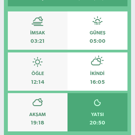
İMSAK
GÜNEŞ
03:21
05:00
ÖĞLE
İKINDI
12:14
16:05
AKŞAM
YATSI
19:18
20:50