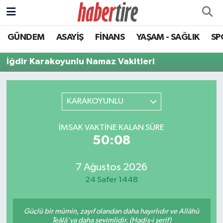
GÜNDEM
ASAYİŞ
FİNANS
YAŞAM - SAĞLIK
SP
Tire Nöbetçi Eczaneler
İğdir Karakoyunlu Namaz Vakitleri
Tire Hava Durumu
Tire Trafik Yoğunluk Haritası
KARAKOYUNLU
Süper Lig Puan Durumu ve Fikstür
İMSAK VAKTINE KALAN SÜRE
50:08
Tüm Manşetler
Son Dakika Haberleri
7 Ağustos 2026
24 Safer 1448
Haber Arşivi
Güçlü bir mümin, zayıf olandan daha hayırlıdır ve Allâhü
Teâlâ'ya daha sevimlidir. (Hadis-i şerif)