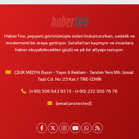
HaberTire, yepyeni görünümüyle sizleri buluştururken, sadelik ve
modernizmi bir araya getiriyor. Şatafattan kaçınıyor ve insanlara
haber okuyabilecekleri güçlü ve şık bir altyapı sunuyor.
ÇELİK MEDYA Basın - Yayın & Reklam - Tanıtım Yeni Mh. İsmail
Taşlı Cd. No:25 Kat:1 TİRE-İZMİR
(+90) 506 943 95 15 - (+90) 232 500 76 76
[email protected]