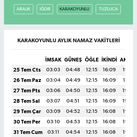
ARALIK
IĞDIR
KARAKOYUNLU
TUZLUCA
KARAKOYUNLU AYLIK NAMAZ VAKITLERI
İMSAK
GÜNEŞ
ÖĞLE
İKINDI
AKŞA
25 Tem Cts
03:03
04:48
12:15
16:09
19:32
26 Tem Paz
03:04
04:49
12:15
16:09
19:31
27 Tem Pts
03:06
04:50
12:15
16:09
19:30
28 Tem Sal
03:07
04:51
12:15
16:09
19:29
29 Tem Çar
03:09
04:52
12:15
16:08
19:28
30 Tem Per
03:10
04:53
12:15
16:08
19:27
31 Tem Cum
03:11
04:54
12:15
16:08
19:26