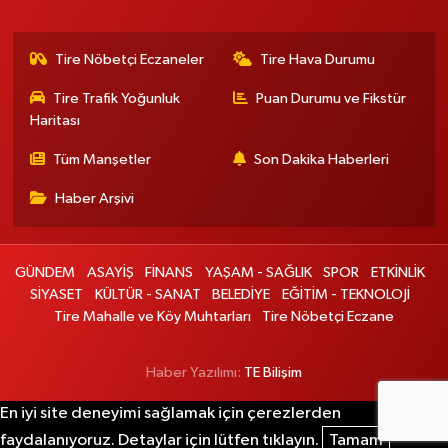
Tire Nöbetçi Eczaneler
Tire Hava Durumu
Tire Trafik Yoğunluk
Puan Durumu ve Fikstür
Haritası
Tüm Manşetler
Son Dakika Haberleri
Haber Arşivi
GÜNDEM
ASAYİŞ
FİNANS
YAŞAM - SAĞLIK
SPOR
ETKİNLİK
SİYASET
KÜLTÜR - SANAT
BELEDİYE
EĞİTİM - TEKNOLOJİ
Tire Mahalle ve Köy Muhtarları
Tire Nöbetçi Eczane
Haber Yazılımı:
TE Bilişim
En iyi site deneyimi sağlamak için çerezlerden
faydalanıyoruz. Detaylar için lütfen tıklayın.
Tamam