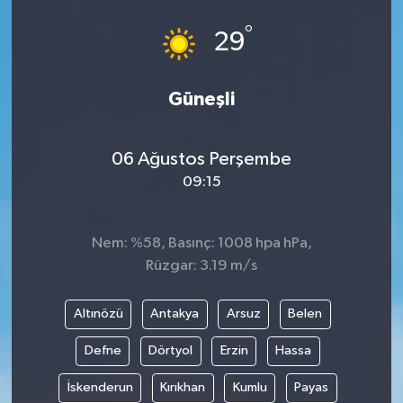
°
29
Güneşli
06 Ağustos Perşembe
09:15
Nem: %58, Basınç: 1008 hpa hPa,
Rüzgar: 3.19 m/s
Altınözü
Antakya
Arsuz
Belen
Defne
Dörtyol
Erzin
Hassa
İskenderun
Kırıkhan
Kumlu
Payas