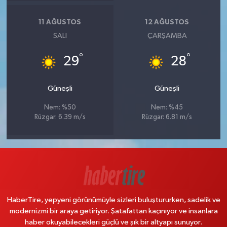
11 AĞUSTOS
12 AĞUSTOS
SALI
ÇARŞAMBA
°
°
29
28
Güneşli
Güneşli
Nem: %50
Nem: %45
Rüzgar: 6.39 m/s
Rüzgar: 6.81 m/s
HaberTire, yepyeni görünümüyle sizleri buluştururken, sadelik ve
modernizmi bir araya getiriyor. Şatafattan kaçınıyor ve insanlara
haber okuyabilecekleri güçlü ve şık bir altyapı sunuyor.