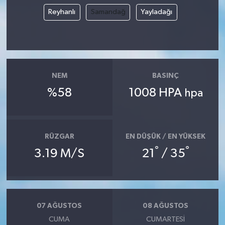
Reyhanlı
Samandağ
Yayladağı
NEM
BASINÇ
%58
1008 HPA
hpa
RÜZGAR
EN DÜŞÜK / EN YÜKSEK
°
°
3.19 M/S
21
/ 35
07 AĞUSTOS
08 AĞUSTOS
CUMA
CUMARTESI