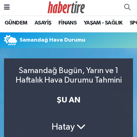
GÜNDEM
ASAYİŞ
FİNANS
YAŞAM - SAĞLIK
SP
Tire Nöbetçi Eczaneler
Tire Hava Durumu
Samandağ Hava Durumu
Tire Trafik Yoğunluk Haritası
Samandağ Bugün, Yarın ve 1
Süper Lig Puan Durumu ve Fikstür
Haftalık Hava Durumu Tahmini
Tüm Manşetler
ŞU AN
Son Dakika Haberleri
Haber Arşivi
Hatay