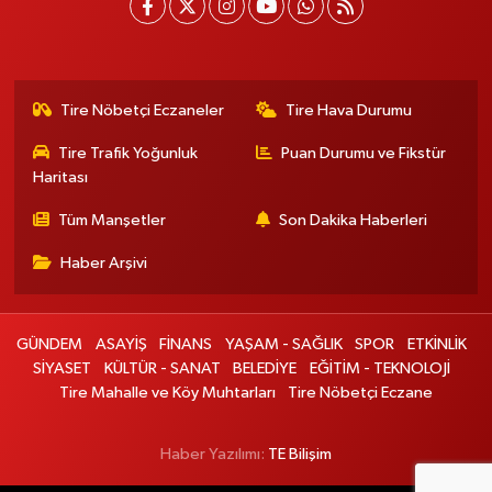
Tire Nöbetçi Eczaneler
Tire Hava Durumu
Tire Trafik Yoğunluk
Puan Durumu ve Fikstür
Haritası
Tüm Manşetler
Son Dakika Haberleri
Haber Arşivi
GÜNDEM
ASAYİŞ
FİNANS
YAŞAM - SAĞLIK
SPOR
ETKİNLİK
SİYASET
KÜLTÜR - SANAT
BELEDİYE
EĞİTİM - TEKNOLOJİ
Tire Mahalle ve Köy Muhtarları
Tire Nöbetçi Eczane
Haber Yazılımı:
TE Bilişim