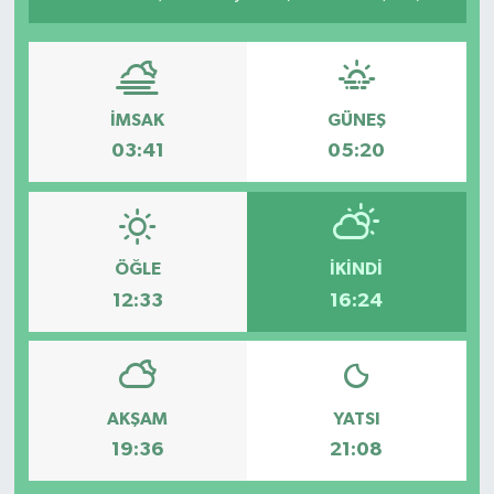
İMSAK
GÜNEŞ
03:41
05:20
ÖĞLE
İKINDI
12:33
16:24
AKŞAM
YATSI
19:36
21:08