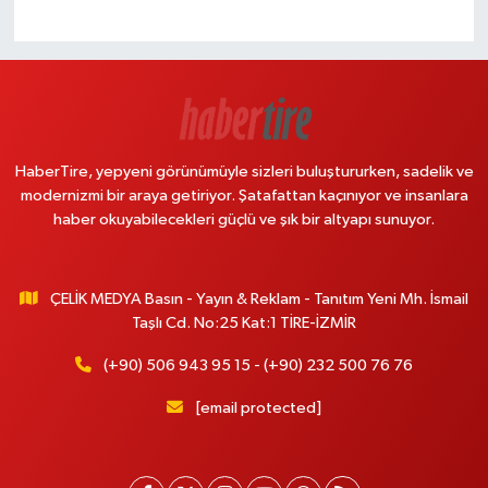
HaberTire, yepyeni görünümüyle sizleri buluştururken, sadelik ve
modernizmi bir araya getiriyor. Şatafattan kaçınıyor ve insanlara
haber okuyabilecekleri güçlü ve şık bir altyapı sunuyor.
ÇELİK MEDYA Basın - Yayın & Reklam - Tanıtım Yeni Mh. İsmail
Taşlı Cd. No:25 Kat:1 TİRE-İZMİR
(+90) 506 943 95 15 - (+90) 232 500 76 76
[email protected]