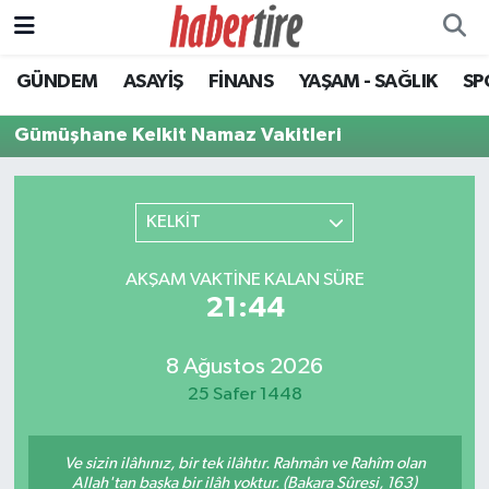
GÜNDEM
ASAYİŞ
FİNANS
YAŞAM - SAĞLIK
SP
Tire Nöbetçi Eczaneler
Gümüşhane Kelkit Namaz Vakitleri
Tire Hava Durumu
Tire Trafik Yoğunluk Haritası
KELKİT
Süper Lig Puan Durumu ve Fikstür
AKŞAM VAKTINE KALAN SÜRE
21:44
Tüm Manşetler
Son Dakika Haberleri
8 Ağustos 2026
25 Safer 1448
Haber Arşivi
Ve sizin ilâhınız, bir tek ilâhtır. Rahmân ve Rahîm olan
Allah'tan başka bir ilâh yoktur. (Bakara Sûresi, 163)