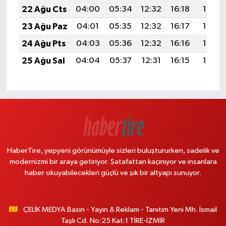
22 Ağu Cts
04:00
05:34
12:32
16:18
19:21
23 Ağu Paz
04:01
05:35
12:32
16:17
19:19
24 Ağu Pts
04:03
05:36
12:32
16:16
19:18
25 Ağu Sal
04:04
05:37
12:31
16:15
19:16
HaberTire, yepyeni görünümüyle sizleri buluştururken, sadelik ve
modernizmi bir araya getiriyor. Şatafattan kaçınıyor ve insanlara
haber okuyabilecekleri güçlü ve şık bir altyapı sunuyor.
ÇELİK MEDYA Basın - Yayın & Reklam - Tanıtım Yeni Mh. İsmail
Taşlı Cd. No:25 Kat:1 TİRE-İZMİR