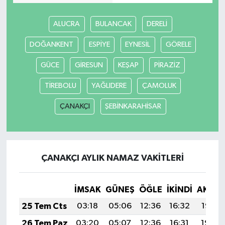
ALUCRA
BULANCAK
DERELİ
DOĞANKENT
ESPİYE
EYNESİL
GÖRELE
GÜCE
GİRESUN
KEŞAP
PİRAZİZ
TİREBOLU
YAĞLIDERE
ÇAMOLUK
ÇANAKÇI
ŞEBİNKARAHİSAR
ÇANAKÇI AYLIK NAMAZ VAKITLERI
İMSAK
GÜNEŞ
ÖĞLE
İKINDI
AKŞA
25 Tem Cts
03:18
05:06
12:36
16:32
19:55
26 Tem Paz
03:20
05:07
12:36
16:31
19:54