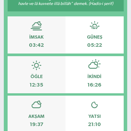
havle ve lâ kuvvete illâ billâh" demek. (Hadis-i şerif)
İMSAK
GÜNEŞ
03:42
05:22
ÖĞLE
İKINDI
12:35
16:26
AKŞAM
YATSI
19:37
21:10