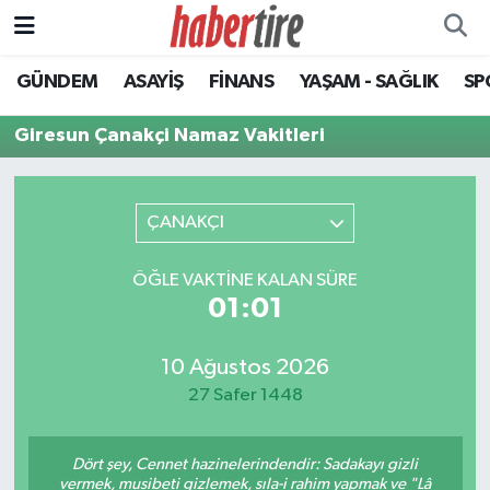
GÜNDEM
ASAYİŞ
FİNANS
YAŞAM - SAĞLIK
SP
Tire Nöbetçi Eczaneler
Giresun Çanakçi Namaz Vakitleri
Tire Hava Durumu
Tire Trafik Yoğunluk Haritası
ÇANAKÇI
Süper Lig Puan Durumu ve Fikstür
ÖĞLE VAKTINE KALAN SÜRE
01:01
Tüm Manşetler
Son Dakika Haberleri
10 Ağustos 2026
27 Safer 1448
Haber Arşivi
Dört şey, Cennet hazinelerindendir: Sadakayı gizli
vermek, musibeti gizlemek, sıla-i rahim yapmak ve "Lâ