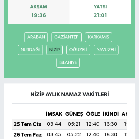
AKŞAM
YATSI
19:36
21:01
ARABAN
GAZİANTEP
KARKAMIŞ
NURDAĞI
NİZİP
OĞUZELİ
YAVUZELİ
İSLAHİYE
NİZİP AYLIK NAMAZ VAKITLERI
İMSAK
GÜNEŞ
ÖĞLE
İKINDI
AKŞA
25 Tem Cts
03:44
05:21
12:40
16:30
19:50
26 Tem Paz
03:45
05:22
12:40
16:30
19:49