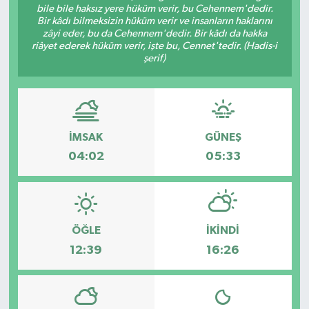
bile bile haksız yere hüküm verir, bu Cehennem'dedir.
Bir kâdı bilmeksizin hüküm verir ve insanların haklarını
zâyi eder, bu da Cehennem'dedir. Bir kâdı da hakka
riâyet ederek hüküm verir, işte bu, Cennet'tedir. (Hadis-i
şerif)
İMSAK
GÜNEŞ
04:02
05:33
ÖĞLE
İKINDI
12:39
16:26