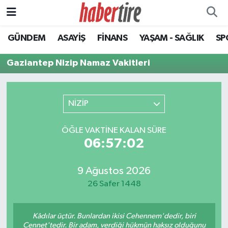
GÜNDEM
ASAYİŞ
FİNANS
YAŞAM - SAĞLIK
SP
Tire Nöbetçi Eczaneler
Gaziantep Nizip Namaz Vakitleri
Tire Hava Durumu
Tire Trafik Yoğunluk Haritası
NİZİP
Süper Lig Puan Durumu ve Fikstür
ÖĞLE VAKTINE KALAN SÜRE
06:57:02
Tüm Manşetler
Son Dakika Haberleri
9 Ağustos 2026
26 Safer 1448
Haber Arşivi
Kâdılar üçtür. Bunlardan ikisi Cehennem'dedir, biri
Cennet'tedir. Bir adam, verdiği hükmün haksız olduğunu