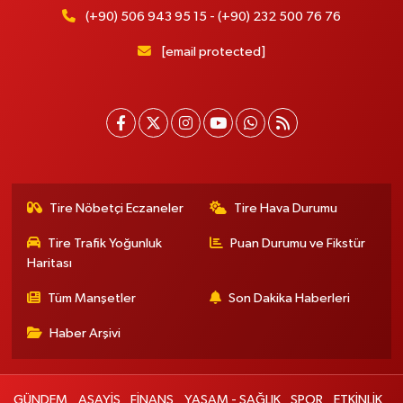
(+90) 506 943 95 15 - (+90) 232 500 76 76
[email protected]
Tire Nöbetçi Eczaneler
Tire Hava Durumu
Tire Trafik Yoğunluk
Puan Durumu ve Fikstür
Haritası
Tüm Manşetler
Son Dakika Haberleri
Haber Arşivi
GÜNDEM
ASAYİŞ
FİNANS
YAŞAM - SAĞLIK
SPOR
ETKİNLİK