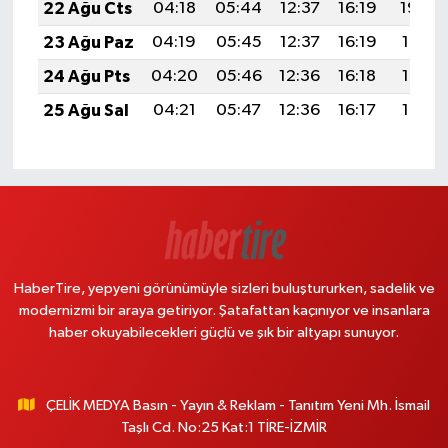
22 Ağu Cts
04:18
05:44
12:37
16:19
19:20
23 Ağu Paz
04:19
05:45
12:37
16:19
19:18
24 Ağu Pts
04:20
05:46
12:36
16:18
19:17
25 Ağu Sal
04:21
05:47
12:36
16:17
19:16
HaberTire, yepyeni görünümüyle sizleri buluştururken, sadelik ve
modernizmi bir araya getiriyor. Şatafattan kaçınıyor ve insanlara
haber okuyabilecekleri güçlü ve şık bir altyapı sunuyor.
ÇELİK MEDYA Basın - Yayın & Reklam - Tanıtım Yeni Mh. İsmail
Taşlı Cd. No:25 Kat:1 TİRE-İZMİR