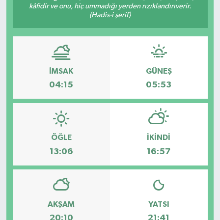
kâfidir ve onu, hiç ummadığı yerden rızıklandırıverir.
(Hadis-i şerif)
İMSAK
GÜNEŞ
04:15
05:53
ÖĞLE
İKINDI
13:06
16:57
AKŞAM
YATSI
20:10
21:41