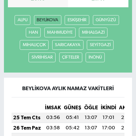
ALPU
BEYLİKOVA
ESKİŞEHİR
GÜNYÜZÜ
HAN
MAHMUDİYE
MİHALGAZİ
MİHALIÇÇIK
SARICAKAYA
SEYİTGAZİ
SİVRİHİSAR
ÇİFTELER
İNÖNÜ
BEYLİKOVA AYLIK NAMAZ VAKITLERI
İMSAK
GÜNEŞ
ÖĞLE
İKINDI
AKŞA
25 Tem Cts
03:56
05:41
13:07
17:01
20:23
26 Tem Paz
03:58
05:42
13:07
17:00
20:22