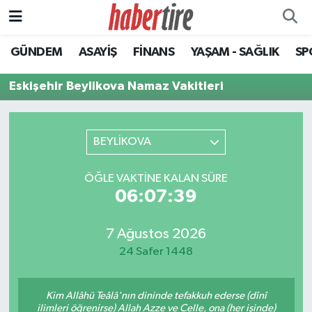
GÜNDEM
ASAYİŞ
FİNANS
YAŞAM - SAĞLIK
SP
Tire Nöbetçi Eczaneler
Eskişehir Beylikova Namaz Vakitleri
Tire Hava Durumu
Tire Trafik Yoğunluk Haritası
BEYLİKOVA
Süper Lig Puan Durumu ve Fikstür
ÖĞLE VAKTINE KALAN SÜRE
06:07:39
Tüm Manşetler
Son Dakika Haberleri
7 Ağustos 2026
24 Safer 1448
Haber Arşivi
Kim Allâhü Teâlâ'nın dininde tefakkuh ederse (dînî
ilimleri öğrenirse) Allah Azze ve Celle, ona (her işinde)