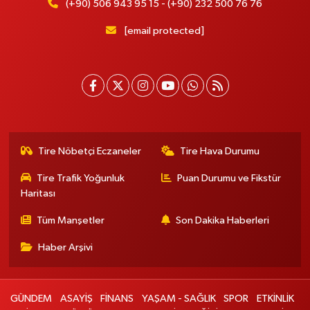
(+90) 506 943 95 15 - (+90) 232 500 76 76
[email protected]
Tire Nöbetçi Eczaneler
Tire Hava Durumu
Tire Trafik Yoğunluk
Puan Durumu ve Fikstür
Haritası
Tüm Manşetler
Son Dakika Haberleri
Haber Arşivi
GÜNDEM
ASAYİŞ
FİNANS
YAŞAM - SAĞLIK
SPOR
ETKİNLİK