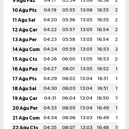
9 Ağu Paz
04:17
05:54
13:06
16:56
20:07
10 Ağu Pts
04:19
05:55
13:06
16:55
20:06
11 Ağu Sal
04:20
05:56
13:05
16:55
20:05
12 Ağu Çar
04:22
05:57
13:05
16:54
20:03
13 Ağu Per
04:23
05:58
13:05
16:54
20:02
14 Ağu Cum
04:24
05:59
13:05
16:53
20:01
15 Ağu Cts
04:26
06:00
13:05
16:53
20:00
16 Ağu Paz
04:27
06:01
13:05
16:52
19:58
17 Ağu Pts
04:29
06:02
13:04
16:51
19:57
18 Ağu Sal
04:30
06:03
13:04
16:51
19:55
19 Ağu Çar
04:31
06:04
13:04
16:50
19:54
20 Ağu Per
04:33
06:05
13:04
16:49
19:53
21 Ağu Cum
04:34
06:06
13:03
16:49
19:51
22 Ağu Cts
04:35
06:07
13:03
16:48
19:50