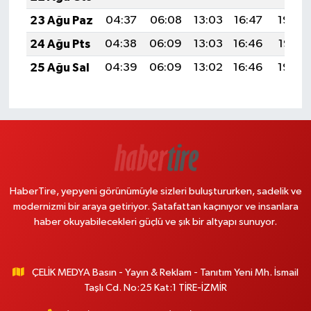
23 Ağu Paz
04:37
06:08
13:03
16:47
19:48
24 Ağu Pts
04:38
06:09
13:03
16:46
19:47
25 Ağu Sal
04:39
06:09
13:02
16:46
19:45
HaberTire, yepyeni görünümüyle sizleri buluştururken, sadelik ve
modernizmi bir araya getiriyor. Şatafattan kaçınıyor ve insanlara
haber okuyabilecekleri güçlü ve şık bir altyapı sunuyor.
ÇELİK MEDYA Basın - Yayın & Reklam - Tanıtım Yeni Mh. İsmail
Taşlı Cd. No:25 Kat:1 TİRE-İZMİR