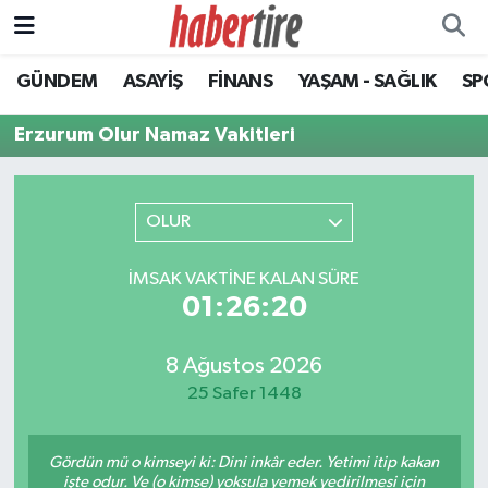
GÜNDEM
ASAYİŞ
FİNANS
YAŞAM - SAĞLIK
SP
Tire Nöbetçi Eczaneler
Erzurum Olur Namaz Vakitleri
Tire Hava Durumu
Tire Trafik Yoğunluk Haritası
OLUR
Süper Lig Puan Durumu ve Fikstür
İMSAK VAKTINE KALAN SÜRE
01:26:20
Tüm Manşetler
Son Dakika Haberleri
8 Ağustos 2026
25 Safer 1448
Haber Arşivi
Gördün mü o kimseyi ki: Dini inkâr eder. Yetimi itip kakan
işte odur. Ve (o kimse) yoksula yemek yedirilmesi için