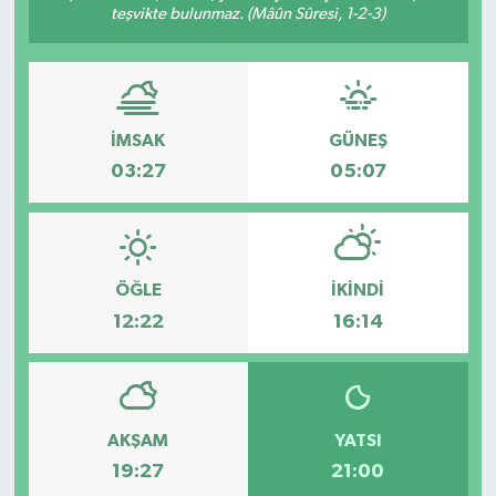
teşvikte bulunmaz. (Mâûn Sûresi, 1-2-3)
İMSAK
GÜNEŞ
03:27
05:07
ÖĞLE
İKINDI
12:22
16:14
AKŞAM
YATSI
19:27
21:00