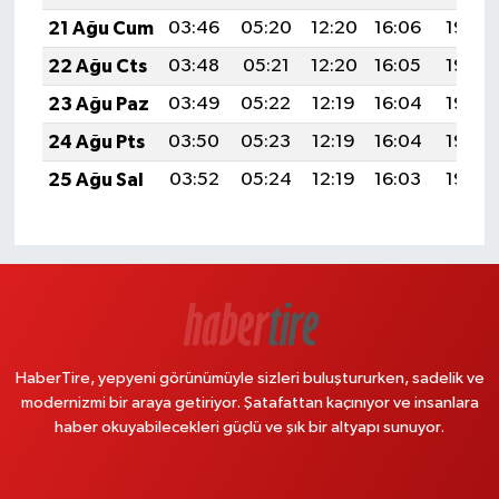
21 Ağu Cum
03:46
05:20
12:20
16:06
19:09
22 Ağu Cts
03:48
05:21
12:20
16:05
19:08
23 Ağu Paz
03:49
05:22
12:19
16:04
19:06
24 Ağu Pts
03:50
05:23
12:19
16:04
19:05
25 Ağu Sal
03:52
05:24
12:19
16:03
19:03
HaberTire, yepyeni görünümüyle sizleri buluştururken, sadelik ve
modernizmi bir araya getiriyor. Şatafattan kaçınıyor ve insanlara
haber okuyabilecekleri güçlü ve şık bir altyapı sunuyor.