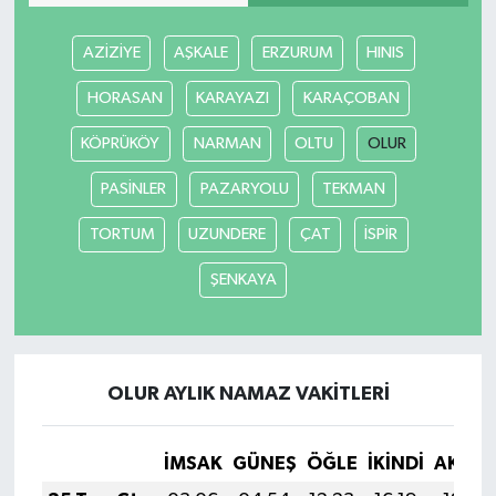
AZİZİYE
AŞKALE
ERZURUM
HINIS
HORASAN
KARAYAZI
KARAÇOBAN
KÖPRÜKÖY
NARMAN
OLTU
OLUR
PASİNLER
PAZARYOLU
TEKMAN
TORTUM
UZUNDERE
ÇAT
İSPİR
ŞENKAYA
OLUR AYLIK NAMAZ VAKITLERI
İMSAK
GÜNEŞ
ÖĞLE
İKINDI
AKŞA