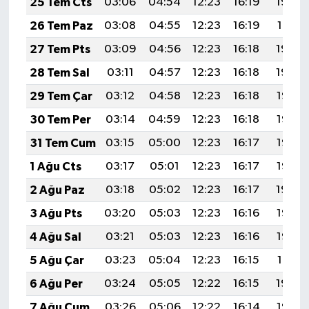
25 Tem Cts
03:06
04:54
12:23
16:19
19:42
26 Tem Paz
03:08
04:55
12:23
16:19
19:41
27 Tem Pts
03:09
04:56
12:23
16:18
19:40
28 Tem Sal
03:11
04:57
12:23
16:18
19:39
29 Tem Çar
03:12
04:58
12:23
16:18
19:38
30 Tem Per
03:14
04:59
12:23
16:18
19:37
31 Tem Cum
03:15
05:00
12:23
16:17
19:36
1 Ağu Cts
03:17
05:01
12:23
16:17
19:35
2 Ağu Paz
03:18
05:02
12:23
16:17
19:34
3 Ağu Pts
03:20
05:03
12:23
16:16
19:33
4 Ağu Sal
03:21
05:03
12:23
16:16
19:32
5 Ağu Çar
03:23
05:04
12:23
16:15
19:31
6 Ağu Per
03:24
05:05
12:22
16:15
19:30
7 Ağu Cum
03:26
05:06
12:22
16:14
19:28