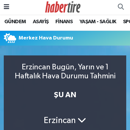
GÜNDEM
ASAYİŞ
FİNANS
YAŞAM - SAĞLIK
SP
Tire Nöbetçi Eczaneler
Tire Hava Durumu
Merkez Hava Durumu
Tire Trafik Yoğunluk Haritası
Erzincan Bugün, Yarın ve 1
Süper Lig Puan Durumu ve Fikstür
Haftalık Hava Durumu Tahmini
Tüm Manşetler
ŞU AN
Son Dakika Haberleri
Haber Arşivi
Erzincan