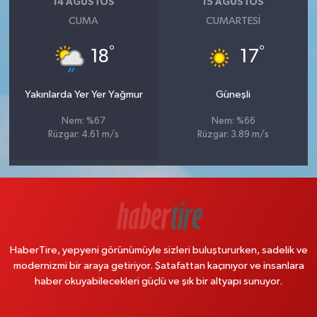
14 AĞUSTOS
15 AĞUSTOS
CUMA
CUMARTESI
°
°
18
17
Yakınlarda Yer Yer Yağmur
Güneşli
Nem: %67
Nem: %66
Rüzgar: 4.61 m/s
Rüzgar: 3.89 m/s
HaberTire, yepyeni görünümüyle sizleri buluştururken, sadelik ve
modernizmi bir araya getiriyor. Şatafattan kaçınıyor ve insanlara
haber okuyabilecekleri güçlü ve şık bir altyapı sunuyor.