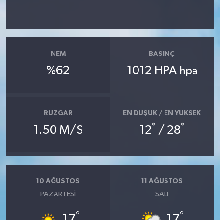
NEM
BASINÇ
%62
1012 HPA
hpa
RÜZGAR
EN DÜŞÜK / EN YÜKSEK
°
°
1.50 M/S
12
/ 28
10 AĞUSTOS
11 AĞUSTOS
PAZARTESI
SALI
°
°
17
17