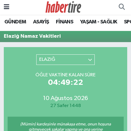
GÜNDEM
ASAYİŞ
FİNANS
YAŞAM - SAĞLIK
SP
Tire Nöbetçi Eczaneler
Elaziğ Namaz Vakitleri
Tire Hava Durumu
Tire Trafik Yoğunluk Haritası
ELAZIĞ
Süper Lig Puan Durumu ve Fikstür
ÖĞLE VAKTINE KALAN SÜRE
04:49:22
Tüm Manşetler
Son Dakika Haberleri
10 Ağustos 2026
27 Safer 1448
Haber Arşivi
(Mümin) kardeşinle münakaşa etme, onun hoşuna
gitmeyecek şakalar yapma ve ona yerine