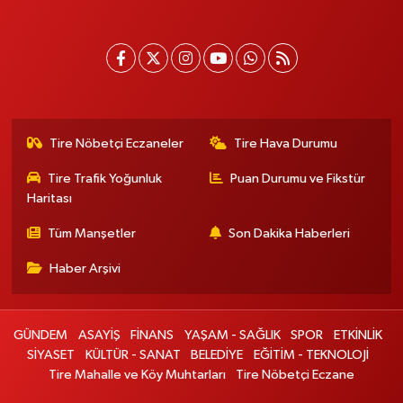
Tire Nöbetçi Eczaneler
Tire Hava Durumu
Tire Trafik Yoğunluk
Puan Durumu ve Fikstür
Haritası
Tüm Manşetler
Son Dakika Haberleri
Haber Arşivi
GÜNDEM
ASAYİŞ
FİNANS
YAŞAM - SAĞLIK
SPOR
ETKİNLİK
SİYASET
KÜLTÜR - SANAT
BELEDİYE
EĞİTİM - TEKNOLOJİ
Tire Mahalle ve Köy Muhtarları
Tire Nöbetçi Eczane