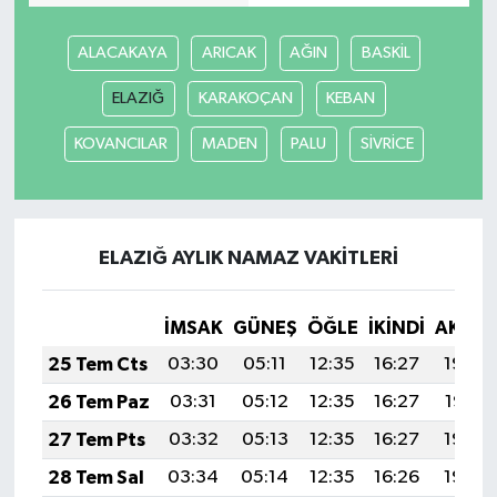
ALACAKAYA
ARICAK
AĞIN
BASKİL
ELAZIĞ
KARAKOÇAN
KEBAN
KOVANCILAR
MADEN
PALU
SİVRİCE
ELAZIĞ AYLIK NAMAZ VAKITLERI
İMSAK
GÜNEŞ
ÖĞLE
İKINDI
AKŞA
25 Tem Cts
03:30
05:11
12:35
16:27
19:48
26 Tem Paz
03:31
05:12
12:35
16:27
19:47
27 Tem Pts
03:32
05:13
12:35
16:27
19:46
28 Tem Sal
03:34
05:14
12:35
16:26
19:46