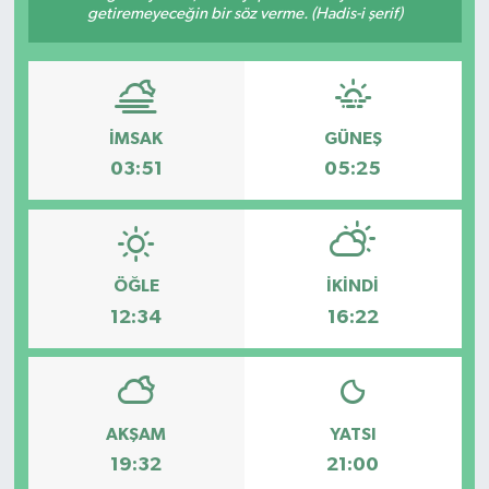
getiremeyeceğin bir söz verme. (Hadis-i şerif)
İMSAK
GÜNEŞ
03:51
05:25
ÖĞLE
İKINDI
12:34
16:22
AKŞAM
YATSI
19:32
21:00