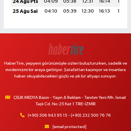
24 Ağu Pts
04:09
05:38
12:31
16:14
19:13
25 Ağu Sal
04:10
05:39
12:30
16:13
19:12
HaberTire, yepyeni görünümüyle sizleri buluştururken, sadelik ve
modernizmi bir araya getiriyor. Şatafattan kaçınıyor ve insanlara
haber okuyabilecekleri güçlü ve şık bir altyapı sunuyor.
ÇELİK MEDYA Basın - Yayın & Reklam - Tanıtım Yeni Mh. İsmail
Taşlı Cd. No:25 Kat:1 TİRE-İZMİR
(+90) 506 943 95 15 - (+90) 232 500 76 76
[email protected]