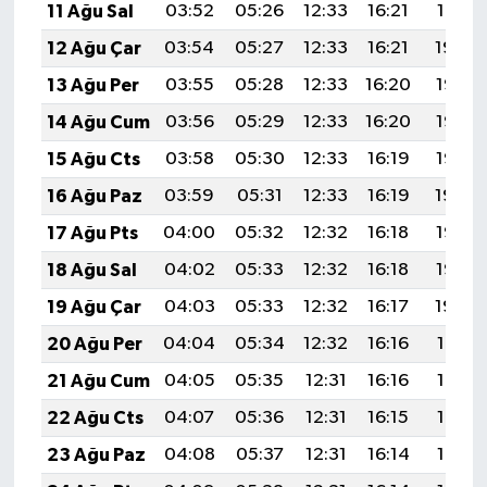
11 Ağu Sal
03:52
05:26
12:33
16:21
19:31
12 Ağu Çar
03:54
05:27
12:33
16:21
19:29
13 Ağu Per
03:55
05:28
12:33
16:20
19:28
14 Ağu Cum
03:56
05:29
12:33
16:20
19:27
15 Ağu Cts
03:58
05:30
12:33
16:19
19:26
16 Ağu Paz
03:59
05:31
12:33
16:19
19:24
17 Ağu Pts
04:00
05:32
12:32
16:18
19:23
18 Ağu Sal
04:02
05:33
12:32
16:18
19:22
19 Ağu Çar
04:03
05:33
12:32
16:17
19:20
20 Ağu Per
04:04
05:34
12:32
16:16
19:19
21 Ağu Cum
04:05
05:35
12:31
16:16
19:18
22 Ağu Cts
04:07
05:36
12:31
16:15
19:16
23 Ağu Paz
04:08
05:37
12:31
16:14
19:15