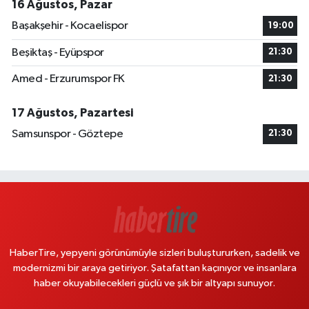
16 Ağustos, Pazar
Başakşehir - Kocaelispor
19:00
Beşiktaş - Eyüpspor
21:30
Amed - Erzurumspor FK
21:30
17 Ağustos, Pazartesi
Samsunspor - Göztepe
21:30
HaberTire, yepyeni görünümüyle sizleri buluştururken, sadelik ve
modernizmi bir araya getiriyor. Şatafattan kaçınıyor ve insanlara
haber okuyabilecekleri güçlü ve şık bir altyapı sunuyor.