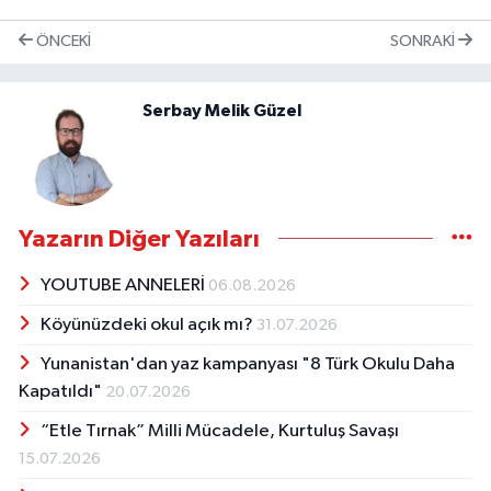
ÖNCEKI
SONRAKI
Serbay Melik Güzel
Yazarın Diğer Yazıları
YOUTUBE ANNELERİ
06.08.2026
Köyünüzdeki okul açık mı?
31.07.2026
Yunanistan'dan yaz kampanyası "8 Türk Okulu Daha
Kapatıldı"
20.07.2026
“Etle Tırnak” Milli Mücadele, Kurtuluş Savaşı
15.07.2026