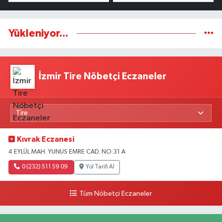
Yükleniyor...
İzmir Tire Nöbetçi Eczaneler
Kıvrak Eczanesi
4 EYLÜL MAH. YUNUS EMRE CAD. NO:31 A
0 (232) 511 59 09
Yol Tarifi Al
Tüm Nöbetçi Eczaneler