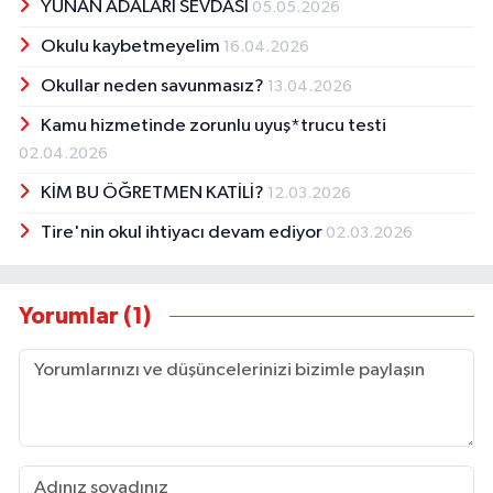
YUNAN ADALARI SEVDASI
05.05.2026
Okulu kaybetmeyelim
16.04.2026
Okullar neden savunmasız?
13.04.2026
Kamu hizmetinde zorunlu uyuş*trucu testi
02.04.2026
KİM BU ÖĞRETMEN KATİLİ?
12.03.2026
Tire'nin okul ihtiyacı devam ediyor
02.03.2026
Yorumlar (1)