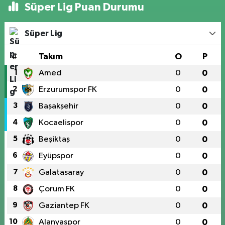
Süper Lig Puan Durumu
Süper Lig
#
Takım
O
P
1
Amed
0
0
2
Erzurumspor FK
0
0
3
Başakşehir
0
0
4
Kocaelispor
0
0
5
Beşiktaş
0
0
6
Eyüpspor
0
0
7
Galatasaray
0
0
8
Çorum FK
0
0
9
Gaziantep FK
0
0
10
Alanyaspor
0
0