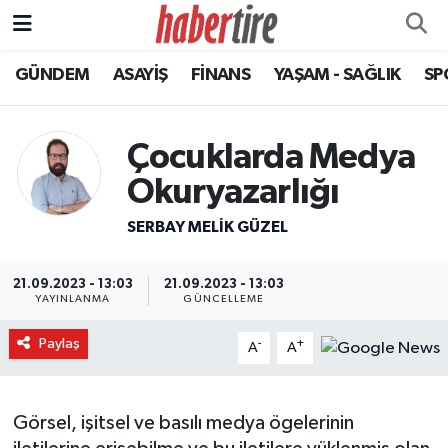
GÜNDEM
ASAYİŞ
FİNANS
YAŞAM - SAĞLIK
SP
Tire Nöbetçi Eczaneler
Tire Hava Durumu
Çocuklarda Medya
Tire Trafik Yoğunluk Haritası
Okuryazarlığı
SERBAY MELIK GÜZEL
Süper Lig Puan Durumu ve Fikstür
Tüm Manşetler
21.09.2023 - 13:03
21.09.2023 - 13:03
YAYINLANMA
GÜNCELLEME
Son Dakika Haberleri
Paylaş
-
+
A
A
Haber Arşivi
Görsel, işitsel ve basılı medya ögelerinin