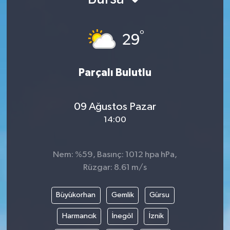
°
29
Parçalı Bulutlu
09 Ağustos Pazar
14:00
Nem: %59, Basınç: 1012 hpa hPa,
Rüzgar: 8.61 m/s
Büyükorhan
Gemlik
Gürsu
Harmancık
İnegöl
İznik