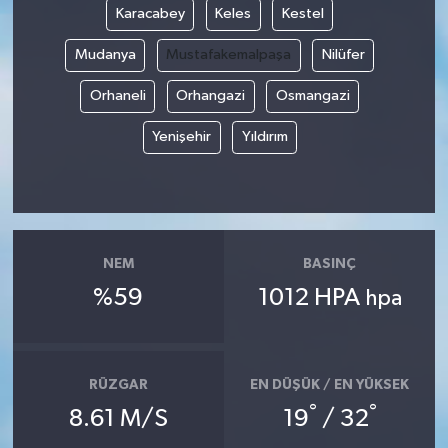
Karacabey
Keles
Kestel
Mudanya
Mustafakemalpaşa
Nilüfer
Orhaneli
Orhangazi
Osmangazi
Yenişehir
Yıldırım
NEM
BASINÇ
%59
1012 HPA
hpa
RÜZGAR
EN DÜŞÜK / EN YÜKSEK
°
°
8.61 M/S
19
/ 32