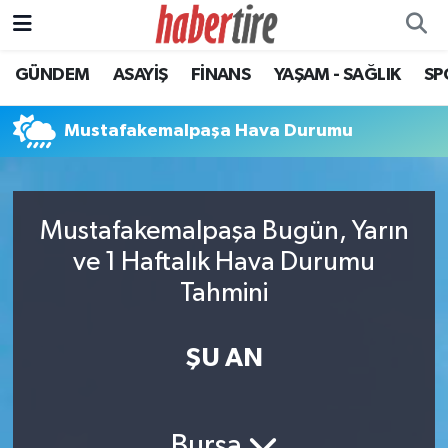
GÜNDEM
ASAYİŞ
FİNANS
YAŞAM - SAĞLIK
SP
Tire Nöbetçi Eczaneler
Tire Hava Durumu
Mustafakemalpaşa Hava Durumu
Tire Trafik Yoğunluk Haritası
Mustafakemalpaşa Bugün, Yarın
Süper Lig Puan Durumu ve Fikstür
ve 1 Haftalık Hava Durumu
Tüm Manşetler
Tahmini
Son Dakika Haberleri
ŞU AN
Haber Arşivi
Bursa