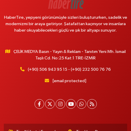
HaberTire, yepyeni görünümüyle sizleri buluştururken, sadelik ve
modernizmi bir araya getiriyor. Şatafattan kaçınıyor ve insanlara
haber okuyabilecekleri güçlü ve şık bir altyapı sunuyor.
ÇELİK MEDYA Basın - Yayın & Reklam - Tanıtım Yeni Mh. İsmail
Taşlı Cd. No:25 Kat:1 TİRE-İZMİR
(+90) 506 943 95 15 - (+90) 232 500 76 76
[email protected]