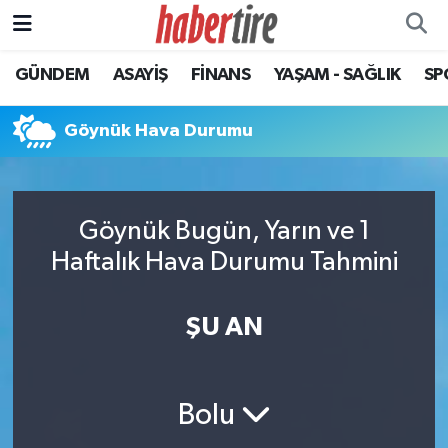
GÜNDEM
ASAYİŞ
FİNANS
YAŞAM - SAĞLIK
SP
Tire Nöbetçi Eczaneler
Tire Hava Durumu
Göynük Hava Durumu
Tire Trafik Yoğunluk Haritası
Göynük Bugün, Yarın ve 1
Süper Lig Puan Durumu ve Fikstür
Haftalık Hava Durumu Tahmini
Tüm Manşetler
ŞU AN
Son Dakika Haberleri
Haber Arşivi
Bolu