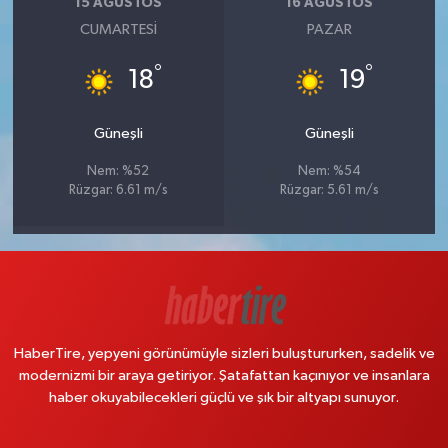
15 AĞUSTOS
16 AĞUSTOS
CUMARTESI
PAZAR
°
°
18
19
Güneşli
Güneşli
Nem: %52
Nem: %54
Rüzgar: 6.61 m/s
Rüzgar: 5.61 m/s
HaberTire, yepyeni görünümüyle sizleri buluştururken, sadelik ve
modernizmi bir araya getiriyor. Şatafattan kaçınıyor ve insanlara
haber okuyabilecekleri güçlü ve şık bir altyapı sunuyor.