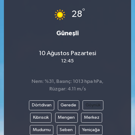
°
28
Güneşli
10 Ağustos Pazartesi
12:45
Nem: %31, Basınç: 1013 hpa hPa,
Rüzgar: 4.11 m/s
Dörtdivan
Gerede
Göynük
Kıbrıscık
Mengen
Merkez
Mudurnu
Seben
Yeniçağa