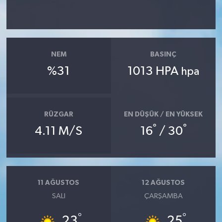
NEM
BASINÇ
%31
1013 HPA
hpa
RÜZGAR
EN DÜŞÜK / EN YÜKSEK
°
°
4.11 M/S
16
/ 30
11 AĞUSTOS
12 AĞUSTOS
SALI
ÇARŞAMBA
°
°
23
25