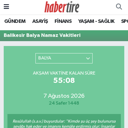
GÜNDEM
ASAYİŞ
FİNANS
YAŞAM - SAĞLIK
SP
Tire Nöbetçi Eczaneler
Balikesir Balya Namaz Vakitleri
Tire Hava Durumu
Tire Trafik Yoğunluk Haritası
BALYA
Süper Lig Puan Durumu ve Fikstür
AKŞAM VAKTINE KALAN SÜRE
55:08
Tüm Manşetler
Son Dakika Haberleri
7 Ağustos 2026
24 Safer 1448
Haber Arşivi
Resûlullah (s.a.v.) buyurdular: "Kimde şu üç şey bulunursa
sevâbı hak eder ve imanını kemâle erdirmiş olur: İnsanlar