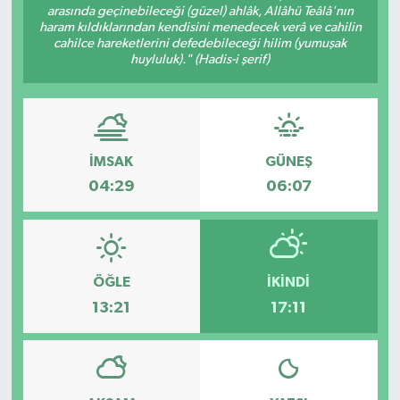
arasında geçinebileceği (güzel) ahlâk, Allâhü Teâlâ'nın
haram kıldıklarından kendisini menedecek verâ ve cahilin
cahilce hareketlerini defedebileceği hilim (yumuşak
huyluluk)." (Hadis-i şerif)
İMSAK
GÜNEŞ
04:29
06:07
ÖĞLE
İKINDI
13:21
17:11