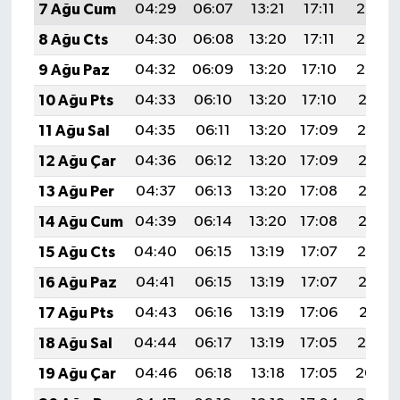
7 Ağu Cum
04:29
06:07
13:21
17:11
20:24
8 Ağu Cts
04:30
06:08
13:20
17:11
20:23
9 Ağu Paz
04:32
06:09
13:20
17:10
20:22
10 Ağu Pts
04:33
06:10
13:20
17:10
20:21
11 Ağu Sal
04:35
06:11
13:20
17:09
20:19
12 Ağu Çar
04:36
06:12
13:20
17:09
20:18
13 Ağu Per
04:37
06:13
13:20
17:08
20:17
14 Ağu Cum
04:39
06:14
13:20
17:08
20:15
15 Ağu Cts
04:40
06:15
13:19
17:07
20:14
16 Ağu Paz
04:41
06:15
13:19
17:07
20:13
17 Ağu Pts
04:43
06:16
13:19
17:06
20:11
18 Ağu Sal
04:44
06:17
13:19
17:05
20:10
19 Ağu Çar
04:46
06:18
13:18
17:05
20:09