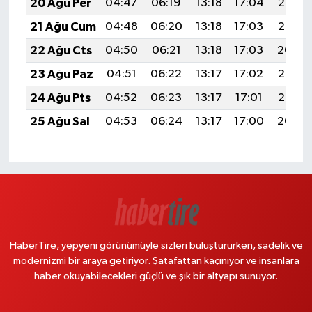
20 Ağu Per
04:47
06:19
13:18
17:04
20:07
21 Ağu Cum
04:48
06:20
13:18
17:03
20:06
22 Ağu Cts
04:50
06:21
13:18
17:03
20:04
23 Ağu Paz
04:51
06:22
13:17
17:02
20:03
24 Ağu Pts
04:52
06:23
13:17
17:01
20:02
25 Ağu Sal
04:53
06:24
13:17
17:00
20:00
HaberTire, yepyeni görünümüyle sizleri buluştururken, sadelik ve
modernizmi bir araya getiriyor. Şatafattan kaçınıyor ve insanlara
haber okuyabilecekleri güçlü ve şık bir altyapı sunuyor.