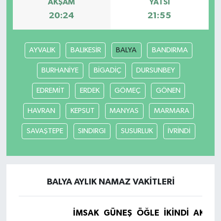
AKŞAM
YATSI
20:24
21:55
AYVALIK
BALIKESİR
BALYA
BANDIRMA
BURHANİYE
BİGADİÇ
DURSUNBEY
EDREMİT
ERDEK
GÖMEÇ
GÖNEN
HAVRAN
KEPSUT
MANYAS
MARMARA
SAVAŞTEPE
SINDIRGI
SUSURLUK
İVRİNDİ
BALYA AYLIK NAMAZ VAKITLERI
İMSAK
GÜNEŞ
ÖĞLE
İKINDI
AKŞA