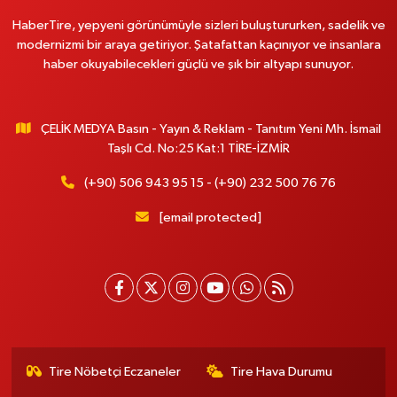
HaberTire, yepyeni görünümüyle sizleri buluştururken, sadelik ve
modernizmi bir araya getiriyor. Şatafattan kaçınıyor ve insanlara
haber okuyabilecekleri güçlü ve şık bir altyapı sunuyor.
ÇELİK MEDYA Basın - Yayın & Reklam - Tanıtım Yeni Mh. İsmail
Taşlı Cd. No:25 Kat:1 TİRE-İZMİR
(+90) 506 943 95 15 - (+90) 232 500 76 76
[email protected]
Tire Nöbetçi Eczaneler
Tire Hava Durumu