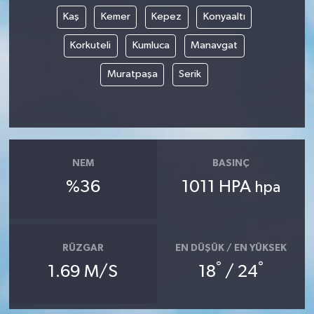
Kaş
Kemer
Kepez
Konyaaltı
Korkuteli
Kumluca
Manavgat
Muratpaşa
Serik
NEM
BASINÇ
%36
1011 HPA
hpa
RÜZGAR
EN DÜŞÜK / EN YÜKSEK
°
°
1.69 M/S
18
/ 24