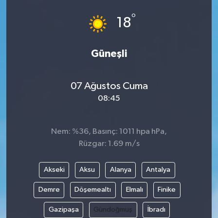
°
18
Güneşli
07 Ağustos Cuma
08:45
Nem: %36, Basınç: 1011 hpa hPa,
Rüzgar: 1.69 m/s
Akseki
Aksu
Alanya
Antalya
Demre
Döşemealtı
Elmalı
Finike
Gazipaşa
Gündoğmuş
İbradı