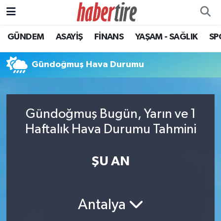
GÜNDEM
ASAYİŞ
FİNANS
YAŞAM - SAĞLIK
SP
Tire Nöbetçi Eczaneler
Tire Hava Durumu
Gündoğmuş Hava Durumu
Tire Trafik Yoğunluk Haritası
Gündoğmuş Bugün, Yarın ve 1
Süper Lig Puan Durumu ve Fikstür
Haftalık Hava Durumu Tahmini
Tüm Manşetler
ŞU AN
Son Dakika Haberleri
Haber Arşivi
Antalya